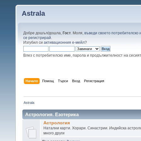
Astrala
Добре дошъл/дошла,
Гост
. Моля,
въведи своето потребителско 
се регистрирай
.
Изгубил си
активационния е-мейл
?
Влез с потребителско име, парола и продължителност на сесия
Начало
Помощ
Търси
Вход
Регистрация
Astrala
Астрология. Езотерика
Астрология
Натални карти. Хорари. Синастрии. Индийска астроло
много други