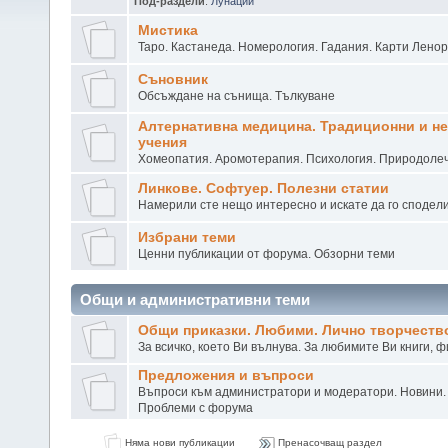
Под-раздели
:
Лунации
Мистика
Таро. Кастанеда. Номерология. Гадания. Карти Лено
Съновник
Обсъждане на сънища. Тълкуване
Алтернативна медицина. Традиционни и н
учения
Хомеопатия. Аромотерапия. Психология. Природоле
Линкове. Софтуер. Полезни статии
Намерили сте нещо интересно и искате да го сподел
Избрани теми
Ценни публикации от форума. Обзорни теми
Общи и административни теми
Общи приказки. Любими. Лично творчеств
За всичко, което Ви вълнува. За любимите Ви книги, 
Предложения и въпроси
Въпроси към администратори и модератори. Новини.
Проблеми с форума
Няма нови публикации
Пренасочващ раздел