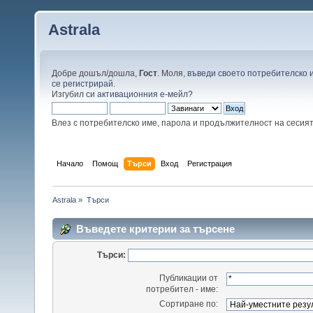
Astrala
Добре дошъл/дошла,
Гост
. Моля,
въведи своето потребителско 
се регистрирай
.
Изгубил си
активационния е-мейл
?
Влез с потребителско име, парола и продължителност на сесия
Начало
Помощ
Търси
Вход
Регистрация
Astrala
»
Търси
Въведете критерии за търсене
Търси:
Публикации от
потребител - име:
Сортиране по: