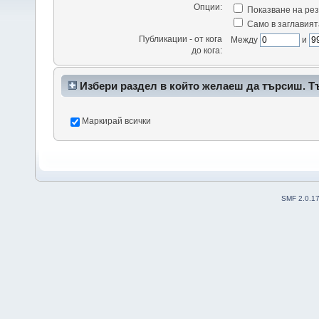
Опции:
Показване на рез
Само в заглавият
Публикации - от кога
Между
и
до кога:
Избери раздел в който желаеш да търсиш. Т
да доведе до много резултати.
Маркирай всички
SMF 2.0.1