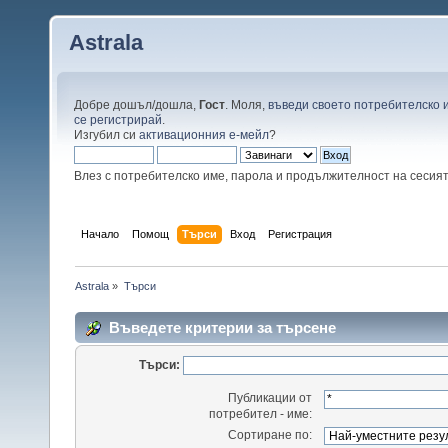
Astrala
Добре дошъл/дошла,
Гост
. Моля,
въведи своето потребителско 
се регистрирай
.
Изгубил си
активационния е-мейл
?
Влез с потребителско име, парола и продължителност на сесия
Начало
Помощ
Търси
Вход
Регистрация
Astrala
»
Търси
Въведете критерии за търсене
Търси:
Публикации от
потребител - име:
Сортиране по: