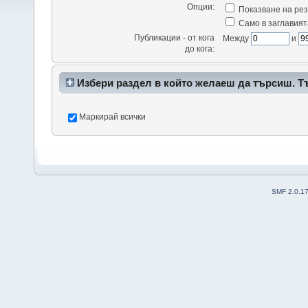
Опции:
Показване на рез
Само в заглавият
Публикации - от кога
Между
и
до кога:
Избери раздел в който желаеш да търсиш. Т
да доведе до много резултати.
Маркирай всички
SMF 2.0.1