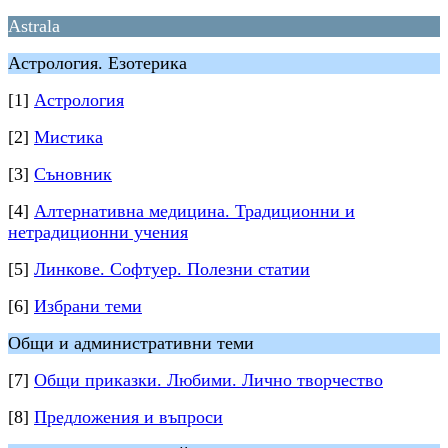
Astrala
Астрология. Езотерика
[1]
Астрология
[2]
Мистика
[3]
Съновник
[4]
Алтернативна медицина. Традиционни и
нетрадиционни учения
[5]
Линкове. Софтуер. Полезни статии
[6]
Избрани теми
Общи и административни теми
[7]
Общи приказки. Любими. Лично творчество
[8]
Предложения и въпроси