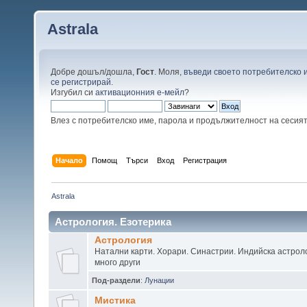
Astrala
Добре дошъл/дошла,
Гост
. Моля,
въведи своето потребителско 
се регистрирай
.
Изгубил си
активационния е-мейл
?
Влез с потребителско име, парола и продължителност на сесия
Начало
Помощ
Търси
Вход
Регистрация
Astrala
Астрология. Езотерика
Астрология
Натални карти. Хорари. Синастрии. Индийска астроло
много други
Под-раздели
:
Лунации
Мистика