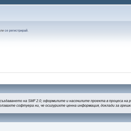
или
се регистрирай
.
а създаването на SMF 2.0; оформилите и насочилите проекта в процеса на 
олзвахте софтуера ни, че осигурихте ценна информация, доклади за грешк