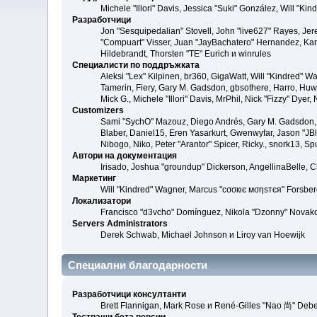
Michele "Illori" Davis, Jessica "Suki" González, Will 
Разработчици
Jon "Sesquipedalian" Stovell, John "live627" Rayes, Je
"Compuart" Visser, Juan "JayBachatero" Hernandez, Kar
Hildebrandt, Thorsten "TE" Eurich и winrules
Специалисти по поддръжката
Aleksi "Lex" Kilpinen, br360, GigaWatt, Will "Kindred" W
Tamerin, Fiery, Gary M. Gadsdon, gbsothere, Harro, Huw, 
Mick G., Michele "Illori" Davis, MrPhil, Nick "Fizzy" Dy
Customizers
Sami "SychO" Mazouz, Diego Andrés, Gary M. Gadsdon, 
Blaber, Daniel15, Eren Yasarkurt, Gwenwyfar, Jason "JB
Nibogo, Niko, Peter "Arantor" Spicer, Ricky., snork13, S
Автори на документация
Irisado, Joshua "groundup" Dickerson, AngellinaBelle, 
Маркетинг
Will "Kindred" Wagner, Marcus "cσσкιє мσηѕтєя" Forsberg
Локализатори
Francisco "d3vcho" Domínguez, Nikola "Dzonny" Novako
Servers Administrators
Derek Schwab, Michael Johnson и Liroy van Hoewijk
Специални благодарности
Разработчици консултанти
Brett Flannigan, Mark Rose и René-Gilles "Nao 尚" Debe
Тестващи бета версии