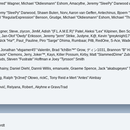
"Kindred" Wagner, Michael "Oldiesmann" Eshom, Amacythe, Jeremy "SleePy" Darwood 
remy "SleePy" Darwood, Shawn Bulen, Norv, Aaron van Geffen, Antechinus, Bjoern 
l "RegularExpression" Benson, Grudge, Michael "Oldiesmann" Eshom, Michael "Than
agner, Steve, ziycon, JimM, Adish "(F.L.A.M.E.R)" Patel, Aleksi "Lex" Kilpinen, Ben
Jan-Olof "Owdy" Eriksson, Jeremy "jerm" Strike, Justyne, K@, Kevin "greyknight17" Ho
er, Nick "Ha²", Paul_Pauline, Piro "Sarge" Dhima, Rumbaar, Pitti, RedOne, S-Ace, W
Jonathan "vbgamer45" Valentin, Brad "IchBin™" Grow, ディン1031, Brannon "B" Hal
laze" Clemons, Jerry, Joker™, Kays, Killer Possum, Kirby, Matt "SlammedDime" Zu
puds, Steven "Fustrate" Hoffman и Joey "Tyrsson" Smith
Chainy, Daniel Diehl, Dannii Willis, emanuele, Graeme Spence, Jack "akabugeyes"
, Ralph "[n3rve]" Otowo, rickC, Tony Reid и Mert "Antes" Alınbay
vić, Relyana, Robert., Akyhne и GravuTrad
rdt