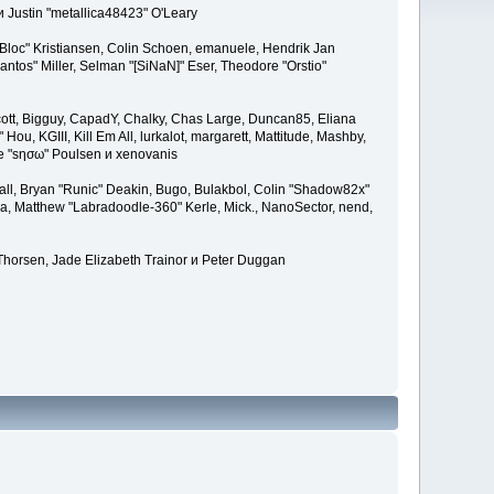
и Justin "metallica48423" O'Leary
"Bloc" Kristiansen, Colin Schoen, emanuele, Hendrik Jan
tos" Miller, Selman "[SiNaN]" Eser, Theodore "Orstio"
 Scott, Bigguy, CapadY, Chalky, Chas Large, Duncan85, Eliana
u, KGIII, Kill Em All, lurkalot, margarett, Mattitude, Mashby,
ade "sησω" Poulsen и xenovanis
l, Bryan "Runic" Deakin, Bugo, Bulakbol, Colin "Shadow82x"
ba, Matthew "Labradoodle-360" Kerle, Mick., NanoSector, nend,
 Thorsen, Jade Elizabeth Trainor и Peter Duggan