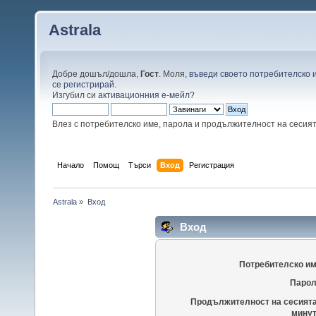
Astrala
Добре дошъл/дошла,
Гост
. Моля,
въведи своето потребителско 
се регистрирай
.
Изгубил си
активационния е-мейл
?
Влез с потребителско име, парола и продължителност на сесия
Начало
Помощ
Търси
Вход
Регистрация
Astrala
»
Вход
Вход
Потребителско им
Парол
Продължителност на сесията
минут