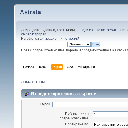
Astrala
Добре дошъл/дошла,
Гост
. Моля,
въведи своето потребителско 
се регистрирай
.
Изгубил си
активационния е-мейл
?
Влез с потребителско име, парола и продължителност на сесия
Начало
Помощ
Търси
Вход
Регистрация
Astrala
»
Търси
Въведете критерии за търсене
Търси:
Публикации от
потребител - име:
Сортиране по: