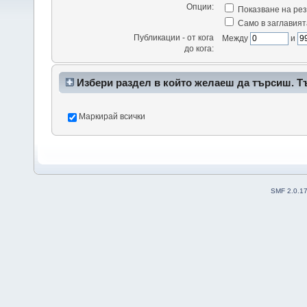
Опции:
Показване на рез
Само в заглавият
Публикации - от кога
Между
и
до кога:
Избери раздел в който желаеш да търсиш. Т
да доведе до много резултати.
Маркирай всички
SMF 2.0.1