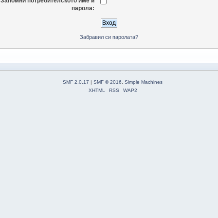
Запомни потребителското име и
парола:
Забравил си паролата?
SMF 2.0.17
|
SMF © 2016
,
Simple Machines
XHTML
RSS
WAP2