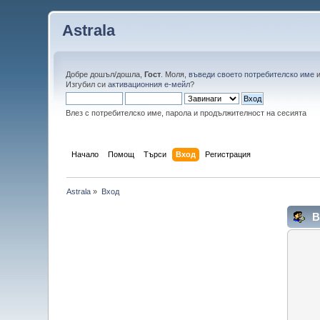
Astrala
Добре дошъл/дошла,
Гост
. Моля,
въведи своето потребителско име
Изгубил си
активационния е-мейл
?
Влез с потребителско име, парола и продължителност на сесията
Начало
Помощ
Търси
Вход
Регистрация
Astrala
»
Вход
В