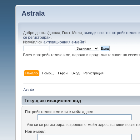
Astrala
Добре дошъл/дошла,
Гост
. Моля,
въведи своето потребителско 
се регистрирай
.
Изгубил си
активационния е-мейл
?
Влез с потребителско име, парола и продължителност на сесия
Начало
Помощ
Търси
Вход
Регистрация
Astrala
Текущ активационен код
Потребителско име или е-мейл адрес:
Ако си се регистрирал с грешен е-мейл адрес, напиши нов и т
Нов е-мейл: