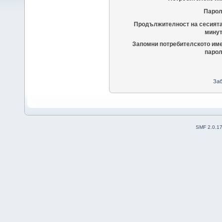
Парол
Продължителност на сесията
минут
Запомни потребителското име
парол
Заб
SMF 2.0.1