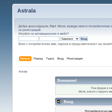
Astrala
Добре дошъл/дошла,
Гост
. Моля,
въведи своето потребителско 
се регистрирай
.
Изгубил си
активационния е-мейл
?
Влез с потребителско име, парола и продължителност на сесия
Начало
Помощ
Търси
Вход
Регистрация
Astrala
Внимание!
Този форум е са
Моля, влезте с вашето и
Вход
Потребителско им