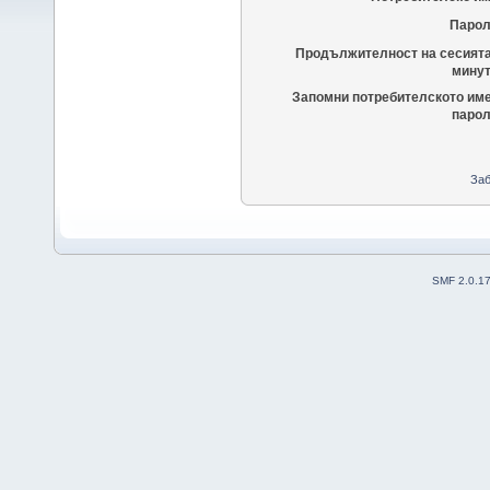
Парол
Продължителност на сесията
минут
Запомни потребителското име
парол
Заб
SMF 2.0.1