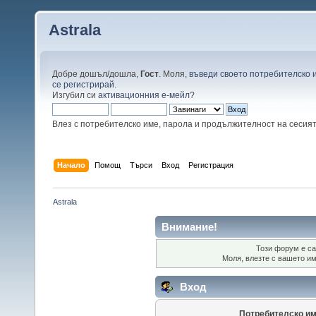
Astrala
Добре дошъл/дошла,
Гост
. Моля,
въведи своето потребителско 
се регистрирай
.
Изгубил си
активационния е-мейл
?
Влез с потребителско име, парола и продължителност на сесия
Начало
Помощ
Търси
Вход
Регистрация
Astrala
Внимание!
Този форум е са
Моля, влезте с вашето и
Вход
Потребителско им