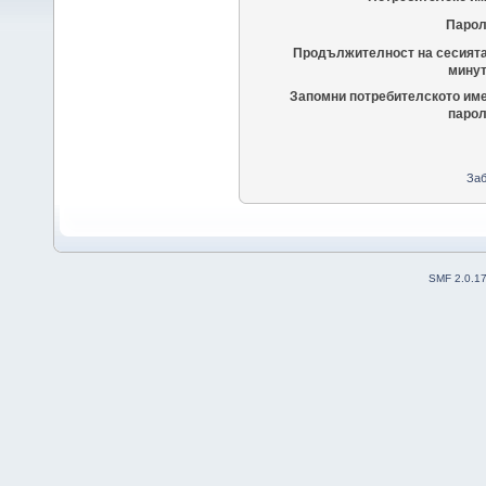
Парол
Продължителност на сесията
минут
Запомни потребителското име
парол
Заб
SMF 2.0.1