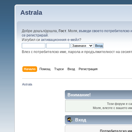
Astrala
Добре дошъл/дошла,
Гост
. Моля,
въведи своето потребителско 
се регистрирай
.
Изгубил си
активационния е-мейл
?
Влез с потребителско име, парола и продължителност на сесия
Начало
Помощ
Търси
Вход
Регистрация
Astrala
Внимание!
Този форум е са
Моля, влезте с вашето и
Вход
Потребителско им