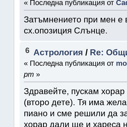
« Последна публикация от
Са
Затъмнението при мен е в
сх.опозиция Слънце.
6
Астрология
/
Re: Общ
« Последна публикация от
mo
pm
»
Здравейте, пускам хорар
(второ дете). Тя има жел
пиано и сме решили да з
хорар дали ще и хареса 