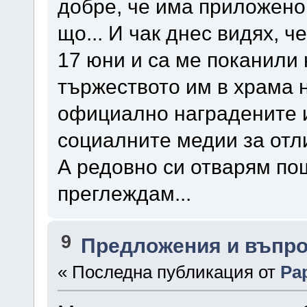
добре, че има приложено 
що... И чак днес видях, ч
17 юни и са ме поканили
тържеството им в храма н
официално наградените и
социалните медии за от
А редовно си отварям пощ
преглеждам...
9
Предложения и въпр
« Последна публикация от
Pa