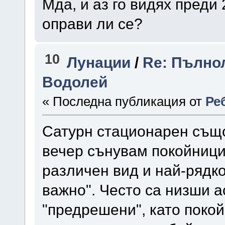
Мда, и аз го видях преди 2
оправи ли се?
10
Лунации
/
Re: Пълнол
Водолей
« Последна публикация от
Ре
Сатурн стационарен също
вечер сънувам покойници
различен вид и най-рядко
важно". Често са низши 
"предрешени", като покой