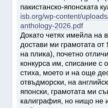
пакистанско-японската к
isb.org/wp-content/upload
anthology-2026.pdf
Докато четях имейла на в
достави ми грамотата от
на плика), почетно отлич
конкурса им, списание с 
стиха, моето и на още де
отвъдморски, на английски
японски, грамотата ми съ
калиграфия, но нищо не 