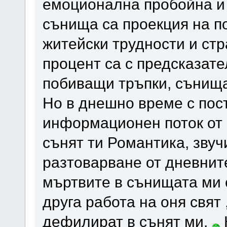
емоционална пробойна и 
сънища са проекция на п
житейски трудности и стр
процент са с предсказате
побиващи тръпки, сънища 
Но в днешно време с пос
информационен поток от 
сънят ти Романтика, звуч
разтоварване от дневните
мъртвите в сънищата ми с
друга работа на оня свят 
дефилират в сънят ми.