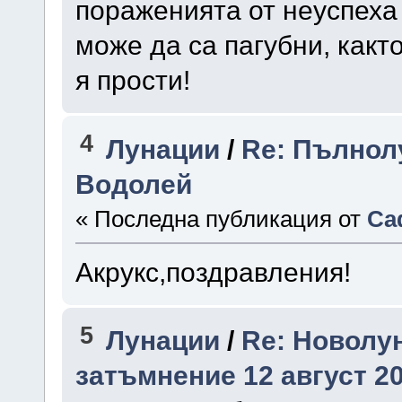
пораженията от неуспеха
може да са пагубни, както
я прости!
4
Лунации
/
Re: Пълнолу
Водолей
« Последна публикация от
Са
Акрукс,поздравления!
5
Лунации
/
Re: Новолу
затъмнение 12 август 20