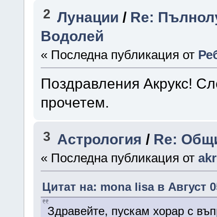
2
Лунации
/
Re: Пълнолу
Водолей
« Последна публикация от
Ре
Поздравления Акрукс! Сло
прочетем.
3
Астрология
/
Re: Общ
« Последна публикация от
ak
Цитат на: mona lisa в Август 0
Здравейте, пускам хорар с въп