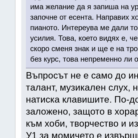
има желание да я запиша на у
започне от есента. Направих х
пианото. Интереува ме дали т
усилия. Това, което видях е, 
скоро сменя знак и ще е на тро
без курс, това непременно ли 
Въпросът не е само до ин
талант, музикален слух, 
натиска клавишите. По-до
заложено, защото в хорар
към хоби, творчество и и
У1 за момичето е извърши