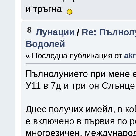
и тръгна
8
Лунации
/
Re: Пълнолу
Водолей
« Последна публикация от
ak
Пълнолунието при мене е 
У11 в 7д и тригон Слънце
Днес получих имейл, в ко
е включено в първия по р
многоезичен, международ