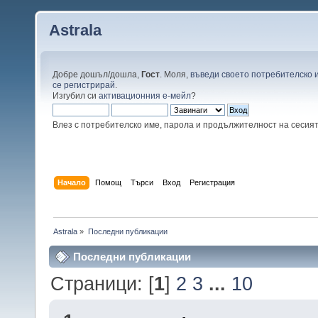
Astrala
Добре дошъл/дошла,
Гост
. Моля,
въведи своето потребителско 
се регистрирай
.
Изгубил си
активационния е-мейл
?
Влез с потребителско име, парола и продължителност на сесия
Начало
Помощ
Търси
Вход
Регистрация
Astrala
»
Последни публикации
Последни публикации
Страници: [
1
]
2
3
...
10