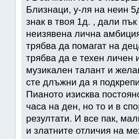
Близнаци, у-ля на неин 
знак в твоя 1д. , дали пъ
неизявена лична амбиция
трябва да помагат на дец
трябва да е техен личен 
музикален талант и жела
сте длъжни да я подкреп
Пианото изисква постоянс
часа на ден, но то и в сп
резултати. И все пак, ма
и златните отличия на м