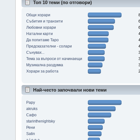
Топ 10 теми (по отговори)
Общи хорари
Събития и транзити
Любовни хорари
Натални карти
Да попитаме Таро
Предсказателни - солари
Сънувах...
Тема за въпроси от начинаещи
Музикална раздумка
Хорари за работа
Най-често започвали нови теми
Papy
akruks
Сафо
starinthenightsky
Рени
Satin