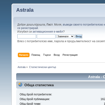
Astrala
Добре дошъл/дошла,
Гост
. Моля,
въведи своето потребителско 
се регистрирай
.
Изгубил си
активационния е-мейл
?
Влез с потребителско име, парола и продължителност на сесия
Начало
Помощ
Търси
Вход
Регистрация
Astrala
»
Статистически център
Astrala -
Обща статистика
Общ брой потребители:
Общ брой публикации:
16
Общ брой теми: