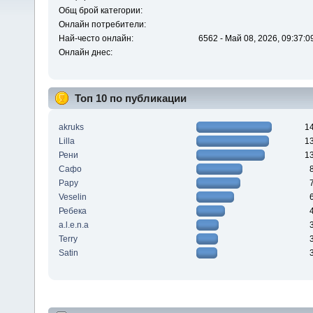
Общ брой категории:
Онлайн потребители:
Най-често онлайн:
6562 - Май 08, 2026, 09:37:0
Онлайн днес:
Топ 10 по публикации
akruks
1
Lilla
1
Рени
1
Сафо
Papy
Veselin
Ребека
a.l.e.n.a
Terry
Satin