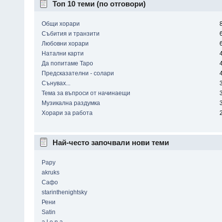
Топ 10 теми (по отговори)
Общи хорари
Събития и транзити
Любовни хорари
Натални карти
Да попитаме Таро
Предсказателни - солари
Сънувах...
Тема за въпроси от начинаещи
Музикална раздумка
Хорари за работа
Най-често започвали нови теми
Papy
akruks
Сафо
starinthenightsky
Рени
Satin