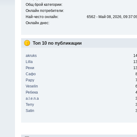
Общ брой категории:
Онлайн потребители:
Най-често онлайн:
6562 - Май 08, 2026, 09:37:0
Онлайн днес:
Топ 10 по публикации
akruks
1
Lilla
1
Рени
1
Сафо
Papy
Veselin
Ребека
a.l.e.n.a
Terry
Satin