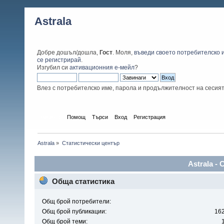
Astrala
Добре дошъл/дошла,
Гост
. Моля,
въведи своето потребителско 
се регистрирай
.
Изгубил си
активационния е-мейл
?
Влез с потребителско име, парола и продължителност на сесия
Начало
Помощ
Търси
Вход
Регистрация
Astrala
»
Статистически център
Astrala -
Обща статистика
Общ брой потребители:
Общ брой публикации:
16
Общ брой теми: