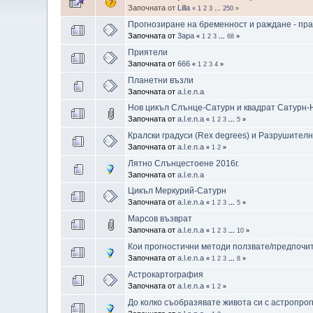
Започната от
Lilla
«
1
2
3
...
250
»
Прогнозиране на бременност и раждане - пра
Започната от
3apa
«
1
2
3
...
68
»
Приятели
Започната от
666
«
1
2
3
4
»
Планетни възли
Започната от
a.l.e.n.a
Нов цикъл Слънце-Сатурн и квадрат Сатурн-
Започната от
a.l.e.n.a
«
1
2
3
...
5
»
Кралски градуси (Rex degrees) и Разрушителни
Започната от
a.l.e.n.a
«
1
2
»
Лятно Слънцестоене 2016г.
Започната от
a.l.e.n.a
Цикъл Меркурий-Сатурн
Започната от
a.l.e.n.a
«
1
2
3
...
5
»
Марсов възврат
Започната от
a.l.e.n.a
«
1
2
3
...
10
»
Кои прогностични методи ползвате/предпочи
Започната от
a.l.e.n.a
«
1
2
3
...
8
»
Астрокартография
Започната от
a.l.e.n.a
«
1
2
»
До колко съобразявате живота си с астропро