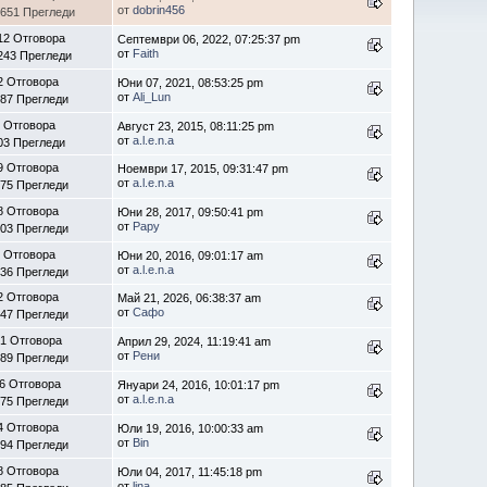
от
dobrin456
651 Прегледи
12 Отговора
Септември 06, 2022, 07:25:37 pm
от
Faith
243 Прегледи
2 Отговора
Юни 07, 2021, 08:53:25 pm
от
Ali_Lun
87 Прегледи
 Отговора
Август 23, 2015, 08:11:25 pm
от
a.l.e.n.a
03 Прегледи
9 Отговора
Ноември 17, 2015, 09:31:47 pm
от
a.l.e.n.a
75 Прегледи
8 Отговора
Юни 28, 2017, 09:50:41 pm
от
Papy
03 Прегледи
 Отговора
Юни 20, 2016, 09:01:17 am
от
a.l.e.n.a
36 Прегледи
2 Отговора
Май 21, 2026, 06:38:37 am
от
Сафо
47 Прегледи
1 Отговора
Април 29, 2024, 11:19:41 am
от
Рени
89 Прегледи
6 Отговора
Януари 24, 2016, 10:01:17 pm
от
a.l.e.n.a
75 Прегледи
4 Отговора
Юли 19, 2016, 10:00:33 am
от
Bin
94 Прегледи
8 Отговора
Юли 04, 2017, 11:45:18 pm
от
lina