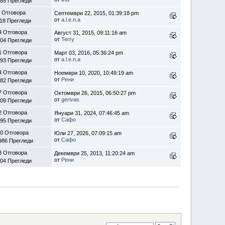
85 Прегледи
 Отговора
Септември 22, 2015, 01:39:18 pm
от
a.l.e.n.a
18 Прегледи
4 Отговора
Август 31, 2015, 09:11:16 am
от
Terry
04 Прегледи
1 Отговора
Март 03, 2016, 05:36:24 pm
от
a.l.e.n.a
93 Прегледи
4 Отговора
Ноември 10, 2020, 10:49:19 am
от
Рени
82 Прегледи
7 Отговора
Октомври 26, 2015, 06:50:27 pm
от
gerivas
09 Прегледи
2 Отговора
Януари 31, 2024, 07:46:45 am
от
Сафо
95 Прегледи
0 Отговора
Юли 27, 2026, 07:09:15 am
от
Сафо
986 Прегледи
3 Отговора
Декември 25, 2013, 11:20:24 am
от
Рени
04 Прегледи