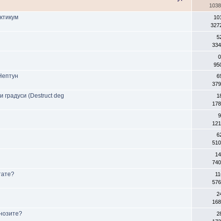
1038
ктикум
10
327
5
334
0
95
Нептун
6
379
 градуси (Destruct deg
1
178
9
121
6
510
14
740
тате?
11
576
2
168
гнозите?
2