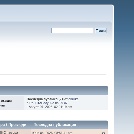
Последна публикация
от
akruks
ликации
в
Re: Пълнолуние на 29.07....
еми
- Август 07, 2026, 02:21:19 am
ора
/
Прегледи
Последна публикация
36 Отговора
Юни 04, 2026, 08:51:41 am