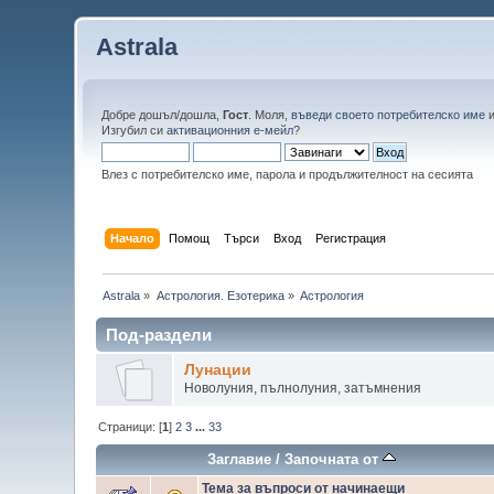
Astrala
Добре дошъл/дошла,
Гост
. Моля,
въведи своето потребителско име
Изгубил си
активационния е-мейл
?
Влез с потребителско име, парола и продължителност на сесията
Начало
Помощ
Търси
Вход
Регистрация
Astrala
»
Астрология. Езотерика
»
Астрология
Под-раздели
Лунации
Новолуния, пълнолуния, затъмнения
Страници: [
1
]
2
3
...
33
Заглавие
/
Започната от
Тема за въпроси от начинаещи