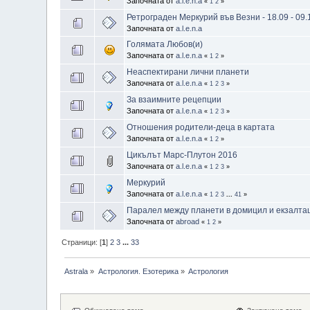
Започната от
a.l.e.n.a
«
1
2
»
Ретрограден Меркурий във Везни - 18.09 - 09.
Започната от
a.l.e.n.a
Голямата Любов(и)
Започната от
a.l.e.n.a
«
1
2
»
Неаспектирани лични планети
Започната от
a.l.e.n.a
«
1
2
3
»
За взаимните рецепции
Започната от
a.l.e.n.a
«
1
2
3
»
Отношения родители-деца в картата
Започната от
a.l.e.n.a
«
1
2
»
Цикълът Марс-Плутон 2016
Започната от
a.l.e.n.a
«
1
2
3
»
Меркурий
Започната от
a.l.e.n.a
«
1
2
3
...
41
»
Паралел между планети в домицил и екзалта
Започната от
abroad
«
1
2
»
Страници: [
1
]
2
3
...
33
Astrala
»
Астрология. Езотерика
»
Астрология