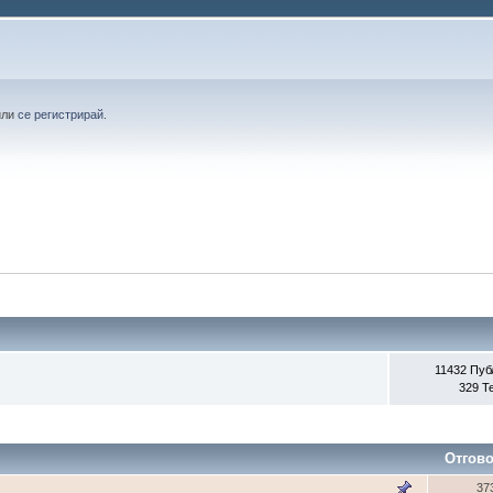
или
се регистрирай
.
11432 Пуб
329 Т
Отгов
37