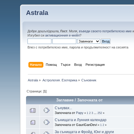
Astrala
Добре дошъл/дошла,
Гост
. Моля,
въведи своето потребителско име
Изгубил си
активационния е-мейл
?
Влез с потребителско име, парола и продължителност на сесията
Начало
Помощ
Търси
Вход
Регистрация
Astrala
»
Астрология. Езотерика
»
Съновник
Страници: [
1
]
Заглавие
/
Започната от
Сънувах...
Започната от
Papy
«
1
2
3
...
252
»
Сънищата и Лунния календар
Започната от GauriGanDevi
«
1
2
»
За сънищата и Фройд, Юнг и други