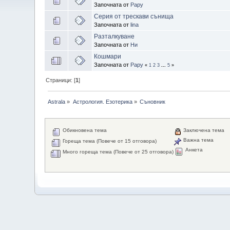
Започната от
Papy
Серия от трескави сънища
Започната от
lina
Разталкуване
Започната от
Ни
Кошмари
Започната от
Papy
«
1
2
3
...
5
»
Страници: [
1
]
Astrala
»
Астрология. Езотерика
»
Съновник
Обикновена тема
Заключена тема
Важна тема
Гореща тема (Повече от 15 отговора)
Анкета
Много гореща тема (Повече от 25 отговора)