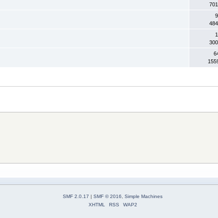
701
9
484
1
300
6
155
SMF 2.0.17
|
SMF © 2016
,
Simple Machines
XHTML
RSS
WAP2