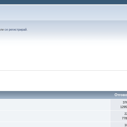
или
се регистрирай
.
Отгов
37
1295
2
778
1