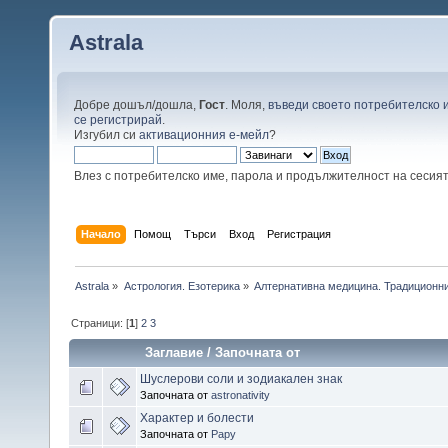
Astrala
Добре дошъл/дошла,
Гост
. Моля,
въведи своето потребителско 
се регистрирай
.
Изгубил си
активационния е-мейл
?
Влез с потребителско име, парола и продължителност на сесия
Начало
Помощ
Търси
Вход
Регистрация
Astrala
»
Астрология. Езотерика
»
Алтернативна медицина. Традиционни
Страници: [
1
]
2
3
Заглавие
/
Започната от
Шуслерови соли и зодиакален знак
Започната от
astronativity
Характер и болести
Започната от
Papy