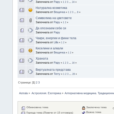
Започната от
Papy
«
1
2
3
...
24
»
Натурална козметика
Започната от
Вещичка
«
1
2
3
...
8
»
Символика на цветовете
Започната от
Papy
«
1
2
»
Да опознаем себе си
Започната от
Papy
Чакри, енергии и фини тела
Започната от
Lilla
«
1
2
»
Киселини и алкали
Започната от
Вещичка
«
1
2
»
Храната
Започната от
Papy
«
1
2
3
...
16
»
Виртуалната представа
Започната от
Terry
«
1
2
3
...
28
»
Страници: [
1
]
2
3
Astrala
»
Астрология. Езотерика
»
Алтернативна медицина. Традиционни
Обикновена тема
Заключена тема
Важна тема
Гореща тема (Повече от 15 отговора)