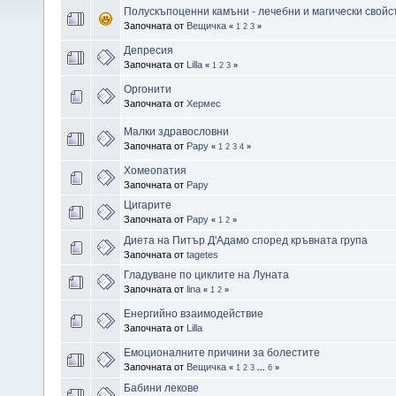
Полускъпоценни камъни - лечебни и магически свойс
Започната от
Вещичка
«
1
2
3
»
Депресия
Започната от
Lilla
«
1
2
3
»
Оргонити
Започната от
Хермес
Малки здравословни
Започната от
Papy
«
1
2
3
4
»
Хомеопатия
Започната от
Papy
Цигарите
Започната от
Papy
«
1
2
»
Диета на Питър Д'Адамо според кръвната група
Започната от
tagetes
Гладуване по циклите на Луната
Започната от
lina
«
1
2
»
Енергийно взаимодействие
Започната от
Lilla
Емоционалните причини за болестите
Започната от
Вещичка
«
1
2
3
...
6
»
Бабини лекове