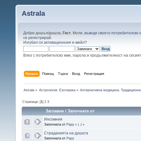
Astrala
Добре дошъл/дошла,
Гост
. Моля,
въведи своето потребителско 
се регистрирай
.
Изгубил си
активационния е-мейл
?
Влез с потребителско име, парола и продължителност на сесия
Начало
Помощ
Търси
Вход
Регистрация
Astrala
»
Астрология. Езотерика
»
Алтернативна медицина. Традиционни
Страници: [
1
]
2
3
Заглавие
/
Започната от
Инсомния
Започната от
Papy
«
1
2
»
Страданията на душата
Започната от
Papy