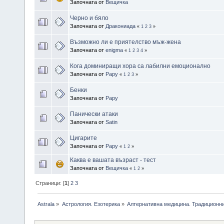
Започната от
Вещичка
Черно и бяло
Започната от
Дракониада
«
1
2
3
»
Възможно ли е приятелство мъж-жена
Започната от
enigma
«
1
2
3
4
»
Кога доминиращи хора са лабилни емоционално
Започната от
Papy
«
1
2
3
»
Бенки
Започната от
Papy
Панически атаки
Започната от
Satin
Цигарите
Започната от
Papy
«
1
2
»
Каква е вашата възраст - тест
Започната от
Вещичка
«
1
2
»
Страници: [
1
]
2
3
Astrala
»
Астрология. Езотерика
»
Алтернативна медицина. Традиционни