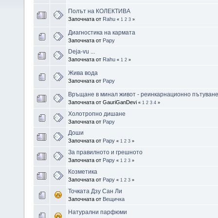
Полът на КОЛЕКТИВА
Започната от
Rahu
«
1
2
3
»
Диагностика на кармата
Започната от
Papy
Deja-vu ...
Започната от
Rahu
«
1
2
»
Жива вода
Започната от
Papy
Връщане в минал живот - реинкарнационно пътуван
Започната от GauriGanDevi
«
1
2
3
4
»
Холотропно дишане
Започната от
Papy
Доши
Започната от
Papy
«
1
2
3
»
За правилното и грешното
Започната от
Papy
«
1
2
3
»
Козметика
Започната от
Papy
«
1
2
3
»
Точката Дзу Сан Ли
Започната от
Вещичка
Натурални парфюми