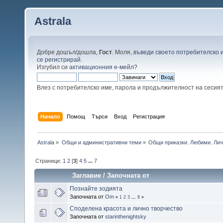
Astrala
Добре дошъл/дошла,
Гост
. Моля,
въведи своето потребителско 
се регистрирай
.
Изгубил си
активационния е-мейл
?
Влез с потребителско име, парола и продължителност на сесия
Начало
Помощ
Търси
Вход
Регистрация
Astrala
»
Общи и административни теми
»
Общи приказки. Любими. Лич
Страници:
1
2
[
3
]
4
5
...
7
Заглавие
/
Започната от
Познайте зодията
Започната от
Om
«
1
2
3
...
8
»
Споделена красота и лично творчество
Започната от
starinthenightsky