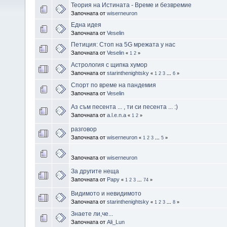
Теория на Истината - Време и безвремие
Започната от
wiserneuron
Една идея
Започната от
Veselin
Петиция: Стоп на 5G мрежата у нас
Започната от
Veselin
«
1
2
»
Астрология с щипка хумор
Започната от
starinthenightsky
«
1
2
3
...
6
»
Спорт по време на пандемия
Започната от
Veselin
Аз съм песента ... , ти си песента ... :)
Започната от
a.l.e.n.a
«
1
2
»
разговор
Започната от
wiserneuron
«
1
2
3
...
5
»
⠀
Започната от
wiserneuron
За другите неща
Започната от
Papy
«
1
2
3
...
74
»
Видимото и невидимото
Започната от
starinthenightsky
«
1
2
3
...
8
»
Знаете ли,че...
Започната от
Ali_Lun