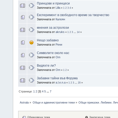
Принцове и принцеси
Започната от
Lilla
«
1
2
3
4
»
Експеримент в свободното време за творчество
Започната от
Калоян
мнения за астролози
Започната от
akruks
«
1
2
3
...
14
»
Нещо забавно
Започната от
Рени
Символите около нас
Започната от
Om
Видяхте ли?
Започната от
Om
«
1
2
»
Забавни тайни във Форума
Започната от
a.l.e.n.a
«
1
2
3
...
20
»
Страници:
1
2
[
3
]
4
5
...
7
Astrala
»
Общи и административни теми
»
Общи приказки. Любими. Лич
Обикновена тема
Заключена тема