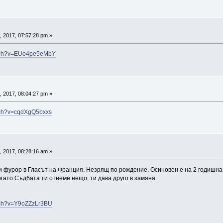
 2017, 07:57:28 pm »
atch?v=EUo4pe5eMbY
 2017, 08:04:27 pm »
tch?v=cqdXgQ5bxxs
 2017, 08:28:16 am »
 фурор в Гласът на Франция. Незрящ по рождение. Осиновен е на 2 годишна 
огато Съдбата ти отнеме нещо, ти дава друго в замяна.
tch?v=Y9oZZzLr3BU