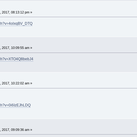
 2017, 08:13:12 pm »
atch?v=4olxqBV_DTQ
 2017, 10:09:55 am »
atch?v=XTO4Q8bebJ4
 2017, 10:22:02 am »
tch?v=0i6IzEJhLDQ
 2017, 09:09:36 am »