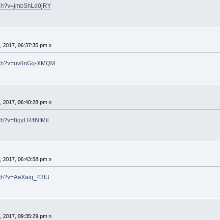
tch?v=jmbShLd0jRY
 2017, 06:37:35 pm »
atch?v=uv8nGq-XMQM
 2017, 06:40:28 pm »
tch?v=8gyLR4NfMiI
 2017, 06:43:58 pm »
tch?v=AaXaig_43lU
 2017, 09:35:29 pm »