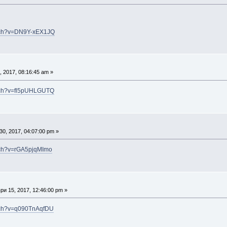
atch?v=DN9Y-xEX1JQ
 2017, 08:16:45 am »
atch?v=fl5pUHLGUTQ
30, 2017, 04:07:00 pm »
tch?v=rGA5pjqMImo
и 15, 2017, 12:46:00 pm »
atch?v=q090TnAqfDU