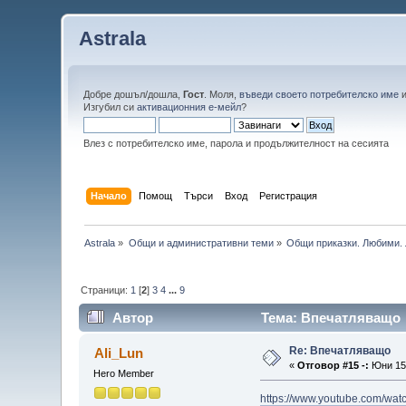
Astrala
Добре дошъл/дошла,
Гост
. Моля,
въведи своето потребителско име
Изгубил си
активационния е-мейл
?
Влез с потребителско име, парола и продължителност на сесията
Начало
Помощ
Търси
Вход
Регистрация
Astrala
»
Общи и административни теми
»
Общи приказки. Любими. 
Страници:
1
[
2
]
3
4
...
9
Автор
Тема: Впечатляващо 
Re: Впечатляващо
Ali_Lun
«
Отговор #15 -:
Юни 15,
Hero Member
https://www.youtube.com/w