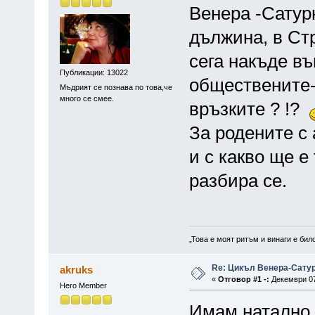
Венера -Сатурн
дължина, в Стр
сега накъде в
Публикации: 13022
обществените-
Мъдрият се познава по това,че
много се смее.
връзките ? !?
За родените с
и с какво ще е
разбира се.
„Това е моят ритъм и винаги е бил
Re: Цикъл Венера-Сату
akruks
«
Отговор #1 -:
Декември 07,
Hero Member
Имам натално т