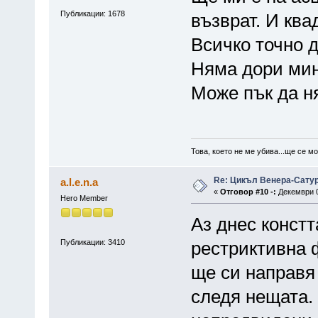
Публикации: 1678
възврат. И ква
Всичко точно 
Няма дори мин
Може пък да н
Това, което не ме убива...ще се м
Re: Цикъл Венера-Сату
a.l.e.n.a
«
Отговор #10 -:
Декември 0
Hero Member
Аз днес констт
Публикации: 3410
рестриктивна 
ще си направя
следя нещата.