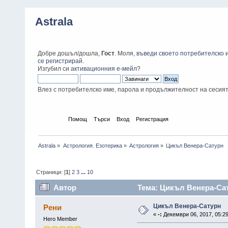
Astrala
Добре дошъл/дошла,
Гост
. Моля,
въведи своето потребителско 
се регистрирай
.
Изгубил си
активационния е-мейл
?
Влез с потребителско име, парола и продължителност на сесия
Начало
Помощ
Търси
Вход
Регистрация
Astrala
»
Астрология. Езотерика
»
Астрология
»
Цикъл Венера-Сатурн
Страници: [
1
]
2
3
...
10
Автор
Тема: Цикъл Венера-Сат
Цикъл Венера-Сатурн
Рени
«
-:
Декември 06, 2017, 05:29
Hero Member