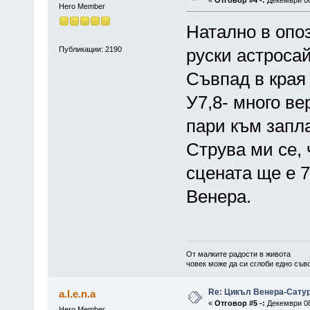
«
Отговор #4 -:
Декември 08,
Hero Member
Натално в опоз
Публикации: 2190
руски астросай
Съвпад в края 
У7,8- много в
пари към запла
Струва ми се, 
сцената ще е 7
Венера.
От малките радости в живота
човек може да си сглоби едно съв
Re: Цикъл Венера-Сату
a.l.e.n.a
«
Отговор #5 -:
Декември 08,
Hero Member