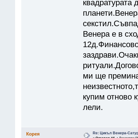
квадратурата 
планети.Венера
секстил.Съвпа
Венера е в сх
12д.Финансово
заздрави.Очак
ритуали.Догов
ми ще премина
неизвестното,
купим отново 
лели.
Re: Цикъл Венера-Сату
Корея