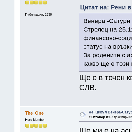
Цитат на: Рени в
Публикации: 2539
Венера -Сатурн 
Стрелец на 25.1
финансово-соци
статус на връзк
За родените с а
какво ще е този 
Ще е в точен к
СЛВ.
Re: Цикъл Венера-Сату
The_One
«
Отговор #9 -:
Декември 09,
Hero Member
Ще ми е на ас