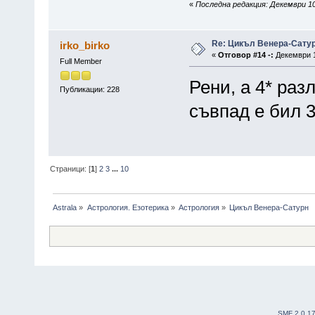
«
Последна редакция: Декември 10,
Re: Цикъл Венера-Сату
irko_birko
«
Отговор #14 -:
Декември 1
Full Member
Рени, а 4* раз
Публикации: 228
съвпад е бил 3
Страници: [
1
]
2
3
...
10
Astrala
»
Астрология. Езотерика
»
Астрология
»
Цикъл Венера-Сатурн
SMF 2.0.1