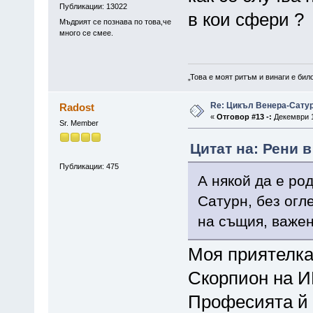
Публикации: 13022
в кои сфери ?
Мъдрият се познава по това,че
много се смее.
„Това е моят ритъм и винаги е бил
Re: Цикъл Венера-Сату
Radost
«
Отговор #13 -:
Декември 1
Sr. Member
Цитат на: Рени в
Публикации: 475
А някой да е ро
Сатурн, без огле
на същия, важен
Моя приятелка
Скорпион на И
Професията й 