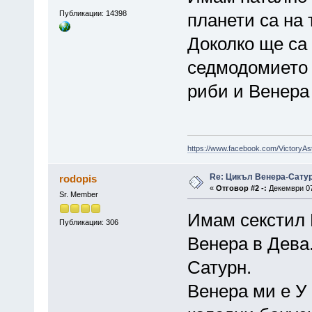
Публикации: 14398
планети са на 
Доколко ще са
седмодомието 
риби и Венера 
https://www.facebook.com/VictoryAs
Re: Цикъл Венера-Сату
rodopis
«
Отговор #2 -:
Декември 07,
Sr. Member
Имам секстил 
Публикации: 306
Венера в Дева
Сатурн.
Венера ми е У 