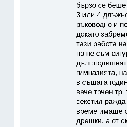
бързо се беше
3 или 4 длъжно
ръководно и по
докато забрем
тази работа на
но не съм сигу
дългогодишнат
гимназията, на
в същата годи
вече точен тр.
секстил ражда
време имаше с
дрешки, а от с