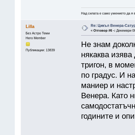
Над силата е само умението да я 
Re: Цикъл Венера-Сату
Lilla
«
Отговор #6 -:
Декември 08,
Без Астро Теми
Hero Member
Не знам докол
Публикации: 13839
някаква изява 
тригон, в моме
по градус. И 
маниер и наст
Венера. Като н
самодостатъчна
годините и опи