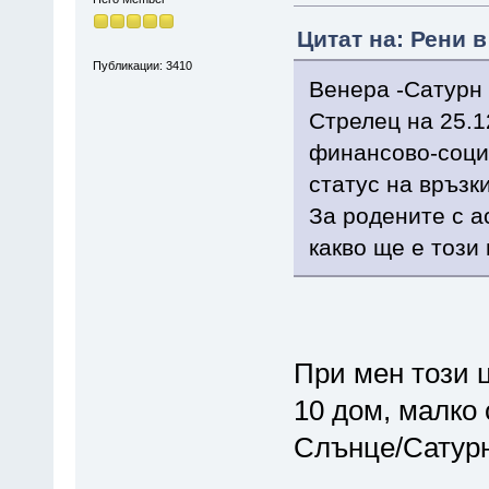
Цитат на: Рени в
Публикации: 3410
Венера -Сатурн 
Стрелец на 25.1
финансово-соци
статус на връзк
За родените с а
какво ще е този 
При мен този 
10 дом, малко 
Слънце/Сатурн