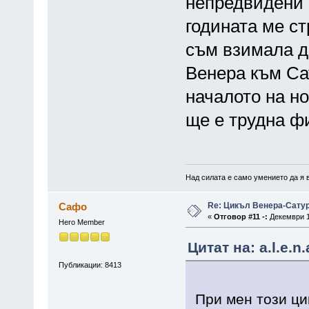
непредвидени р
годината ме ст
съм взимала д
Венера към Са
началото на н
ще е трудна ф
Над силата е само умението да я 
Re: Цикъл Венера-Сату
Сафо
«
Отговор #11 -:
Декември 10
Hero Member
Цитат на: a.l.e.n
Публикации: 8413
При мен този ци