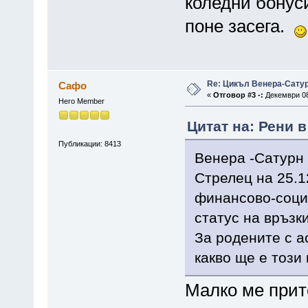
коледни бонуси
поне засега.
Re: Цикъл Венера-Сату
Сафо
«
Отговор #3 -:
Декември 08,
Hero Member
Цитат на: Рени в
Публикации: 8413
Венера -Сатурн 
Стрелец на 25.1
финансово-соци
статус на връзк
За родените с а
какво ще е този 
Малко ме прит