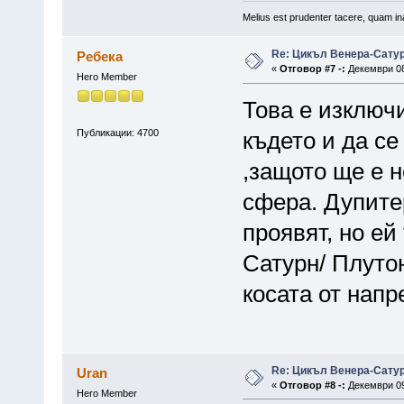
Melius est prudenter tacere, quam ina
Re: Цикъл Венера-Сату
Ребека
«
Отговор #7 -:
Декември 08,
Hero Member
Това е изключи
Публикации: 4700
където и да се
,защото ще е н
сфера. Дупитер
проявят, но ей
Сатурн/ Плутон
косата от напр
Re: Цикъл Венера-Сату
Uran
«
Отговор #8 -:
Декември 09,
Hero Member