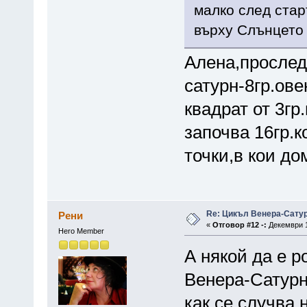
малко след ста
върху Слънцето .
Алена,прослед
сатурн-8гр.ове
квадрат от 3гр
започва 16гр.к
точки,в кои до
Re: Цикъл Венера-Сату
Рени
«
Отговор #12 -:
Декември 1
Hero Member
А някой да е р
Венера-Сатурн,
как се случва 