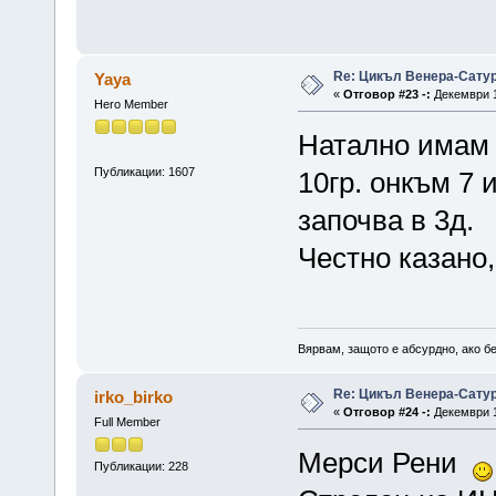
Re: Цикъл Венера-Сату
Yaya
«
Отговор #23 -:
Декември 1
Hero Member
Натално имам у
Публикации: 1607
10гр. онкъм 7 
започва в 3д.
Честно казано,
Вярвам, защото е абсурдно, ако бе
Re: Цикъл Венера-Сату
irko_birko
«
Отговор #24 -:
Декември 1
Full Member
Мерси Рени
Публикации: 228