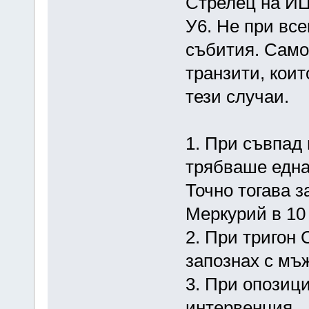
Стрелец на ИЦ.
У6. Не при вс
събития. Само
транзити, коит
тези случаи.
1. При съвпад 
трябваше една
Точно тогава 
Меркурий в 10 
2. При тригон 
запознах с мъ
3. При опозици
интервенция.