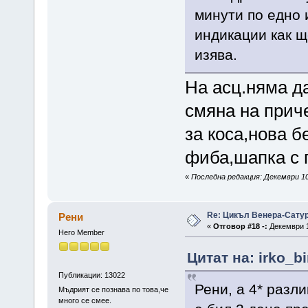
минути по едно
индикации как щ
изява.
На асц.няма д
смяна на прич
за коса,нова б
фиба,шапка с пе
«
Последна редакция: Декември 10
Re: Цикъл Венера-Сату
Рени
«
Отговор #18 -:
Декември 1
Hero Member
Цитат на: irko_b
Публикации: 13022
Рени, а 4* разл
Мъдрият се познава по това,че
много се смее.