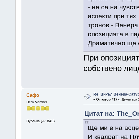
- не са на чувст
аспекти при тях
тронов - Венера
опозицията в па
Драматично ще
При опозицият
собствено лице
Re: Цикъл Венера-Сату
Сафо
«
Отговор #17 -:
Декември 1
Hero Member
Цитат на: The_On
Публикации: 8413
Ще ми е на асце
И квадрат на Пл