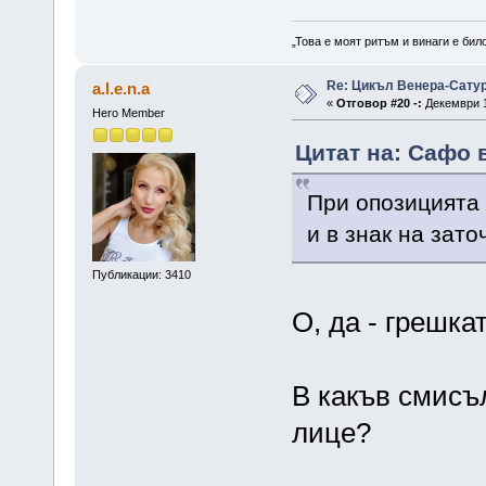
„Това е моят ритъм и винаги е бил
Re: Цикъл Венера-Сату
a.l.e.n.a
«
Отговор #20 -:
Декември 1
Hero Member
Цитат на: Сафо 
При опозицията 
и в знак на зато
Публикации: 3410
О, да - грешка
В какъв смисъл
лице?