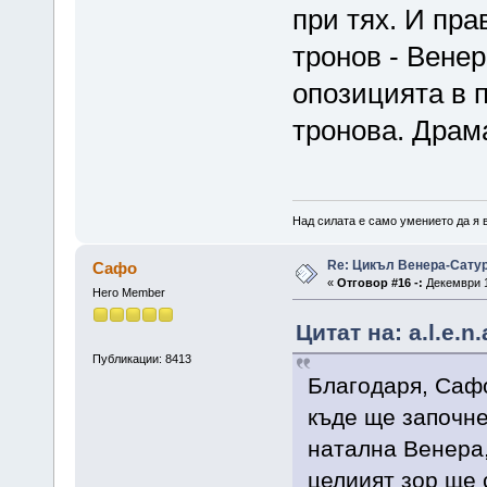
при тях. И пра
тронов - Венер
опозицията в п
тронова. Драм
Над силата е само умението да я 
Re: Цикъл Венера-Сату
Сафо
«
Отговор #16 -:
Декември 1
Hero Member
Цитат на: a.l.e.n
Публикации: 8413
Благодаря, Са
къде ще започне
натална Венера
целиият зор ще 