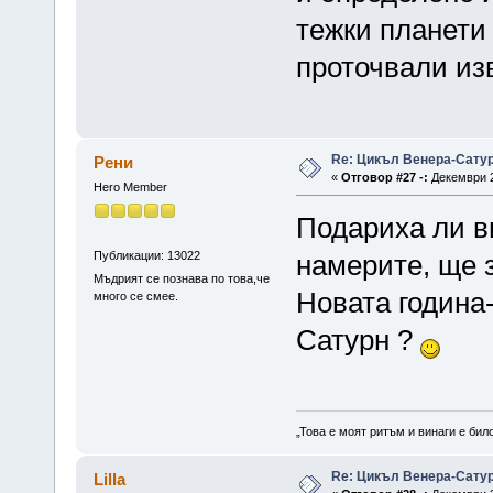
тежки планети 
проточвали из
Re: Цикъл Венера-Сату
Рени
«
Отговор #27 -:
Декември 2
Hero Member
Подариха ли в
Публикации: 13022
намерите, ще з
Мъдрият се познава по това,че
Новата година-
много се смее.
Сатурн ?
„Това е моят ритъм и винаги е бил
Re: Цикъл Венера-Сату
Lilla