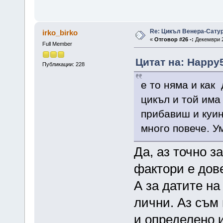
Re: Цикъл Венера-Сату
irko_birko
«
Отговор #26 -:
Декември 2
Full Member
Цитат на: Happy5
Публикации: 228
е то няма и как
цикъл и той има
прибавиш и куин
много повече. Ум
Да, аз точно з
фактори е дов
А за датите на
лични. Аз съм
и определено и