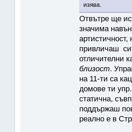
изява.
Отвътре ще ис
значима навън
артистичност, 
привличаш сит
отличителни к
близост
. Упра
на 11-ти са к
домове ти упр.
статична, съвп
поддържаш пов
реално е в Ст