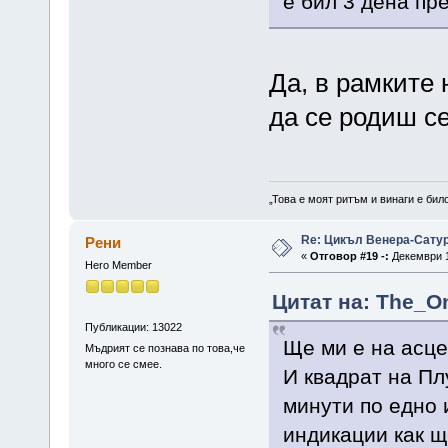
е бил 3 дена пре
Да, в рамките 
да се родиш се
„Това е моят ритъм и винаги е бил
Re: Цикъл Венера-Сату
Рени
«
Отговор #19 -:
Декември 1
Hero Member
Цитат на: The_On
Публикации: 13022
Ще ми е на асце
Мъдрият се познава по това,че
много се смее.
И квадрат на Пл
минути по едно
индикации как щ