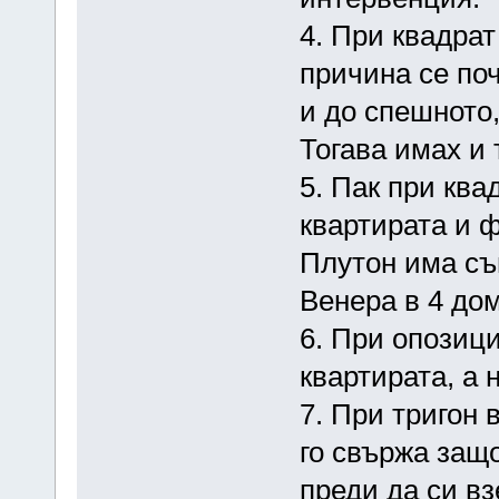
4. При квадрат 
причина се поч
и до спешното,
Тогава имах и 
5. Пак при ква
квартирата и 
Плутон има същ
Венера в 4 дом
6. При опозици
квартирата, а 
7. При тригон 
го свържа защо
преди да си в