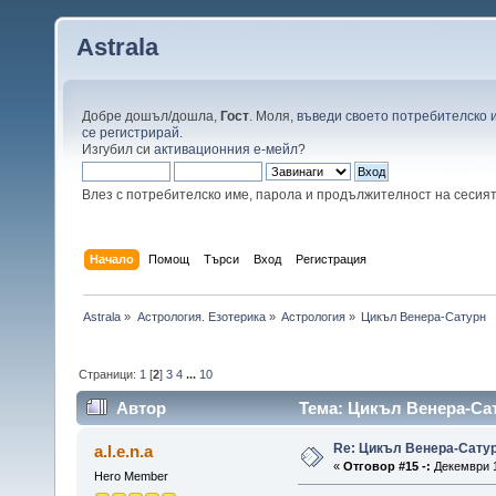
Astrala
Добре дошъл/дошла,
Гост
. Моля,
въведи своето потребителско 
се регистрирай
.
Изгубил си
активационния е-мейл
?
Влез с потребителско име, парола и продължителност на сесия
Начало
Помощ
Търси
Вход
Регистрация
Astrala
»
Астрология. Езотерика
»
Астрология
»
Цикъл Венера-Сатурн
Страници:
1
[
2
]
3
4
...
10
Автор
Тема: Цикъл Венера-Сат
Re: Цикъл Венера-Сату
a.l.e.n.a
«
Отговор #15 -:
Декември 1
Hero Member