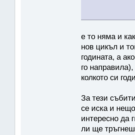
е то няма и ка
нов цикъл и то
годината, а ак
го направила),
колкото си годи
За тези събити
се иска и нещо
интересно да г
ли ще тръгнеш 