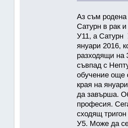
Аз съм родена 
Сатурн в рак и
У11, а Сатурн
януари 2016, к
разходящи на 
съвпад с Непт
обучение още с
края на януари
да завърша. О
професия. Сега
сходящ тригон 
У5. Може да с