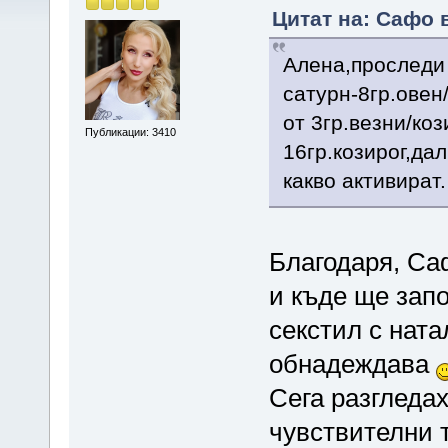
Цитат на: Сафо в
Алена,проследи
сатурн-8гр.овен/
от 3гр.везни/ко
Публикации: 3410
16гр.козирог,да
какво активират.
Благодаря, С
и къде ще запо
секстил с ната
обнадеждава
Сега разгледах
чувствителни т