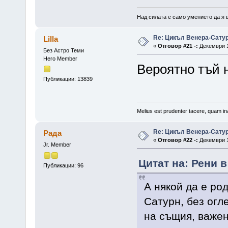
Над силата е само умението да я 
Re: Цикъл Венера-Сату
Lilla
«
Отговор #21 -:
Декември 1
Без Астро Теми
Hero Member
Вероятно тъй 
Публикации: 13839
Melius est prudenter tacere, quam ina
Re: Цикъл Венера-Сату
Рада
«
Отговор #22 -:
Декември 1
Jr. Member
Цитат на: Рени в
Публикации: 96
А някой да е ро
Сатурн, без огле
на същия, важен