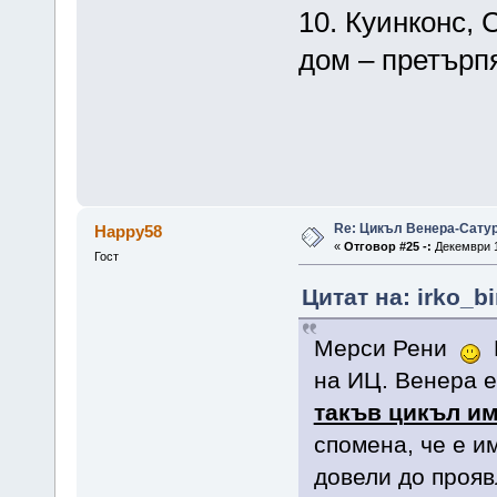
10. Куинконс, 
дом – претърп
Re: Цикъл Венера-Сату
Happy58
«
Отговор #25 -:
Декември 1
Гост
Цитат на: irko_b
Мерси Рени
В
на ИЦ. Венера е
такъв цикъл и
спомена, че е и
довели до прояв