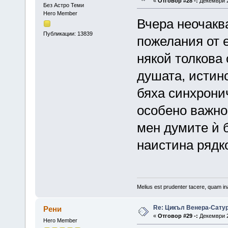
«
Отговор #28 -:
Декември 2
Без Астро Теми
Hero Member
Вчера неочакв
Публикации: 13839
пожелания от е
някой толкова 
душата, истин
бяха синхронич
особено важно 
мен думите ѝ 
наистина рядк
Melius est prudenter tacere, quam ina
Re: Цикъл Венера-Сату
Рени
«
Отговор #29 -:
Декември 2
Hero Member