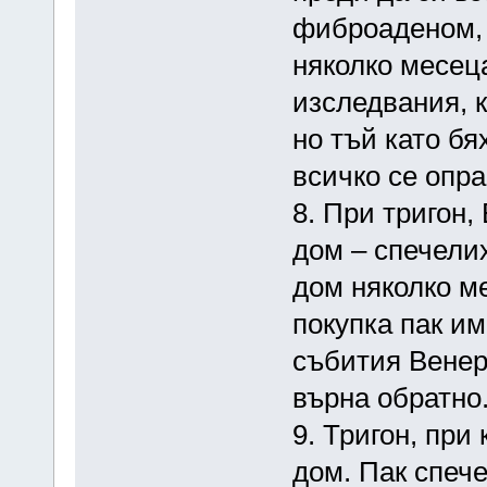
фиброаденом, 
няколко месец
изследвания, 
но тъй като бя
всичко се опра
8. При тригон,
дом – спечелих
дом няколко ме
покупка пак и
събития Венер
върна обратно
9. Тригон, при
дом. Пак спече