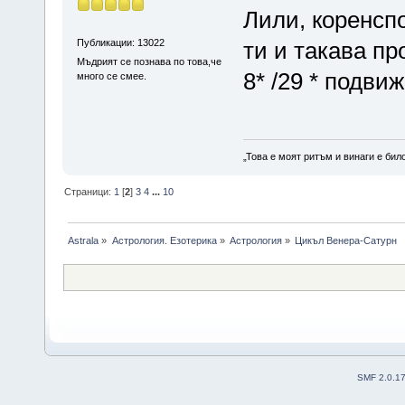
Лили, коренсп
Публикации: 13022
ти и такава пр
Мъдрият се познава по това,че
8* /29 * подви
много се смее.
„Това е моят ритъм и винаги е бил
Страници:
1
[
2
]
3
4
...
10
Astrala
»
Астрология. Езотерика
»
Астрология
»
Цикъл Венера-Сатурн
SMF 2.0.1