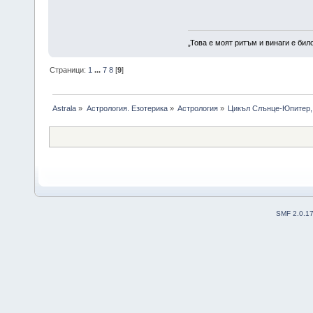
„Това е моят ритъм и винаги е бил
Страници:
1
...
7
8
[
9
]
Astrala
»
Астрология. Езотерика
»
Астрология
»
Цикъл Слънце-Юпитер, 
SMF 2.0.1