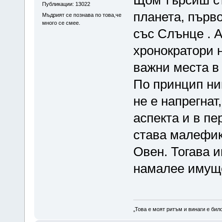
Публикации: 13022
планета, първо
Мъдрият се познава по това,че
много се смее.
със Слънце . 
хронократори н
важни места в
По принцип ни
не е напрегнат
аспекта и в п
става малефик
Овен. Тогава 
намалее имуще
„Това е моят ритъм и винаги е бил