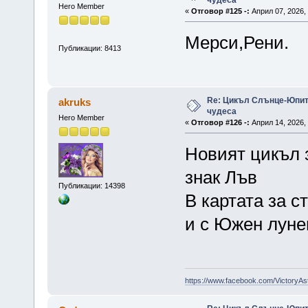
Hero Member
«
Отговор #125 -:
Април 07, 2026, 
Мерси,Рени.
Публикации: 8413
Re: Цикъл Слънце-Юпите
akruks
чудеса
Hero Member
«
Отговор #126 -:
Април 14, 2026, 
Новият цикъл з
знак Лъв
Публикации: 14398
В картата за с
и с Южен луне
https://www.facebook.com/VictoryAs