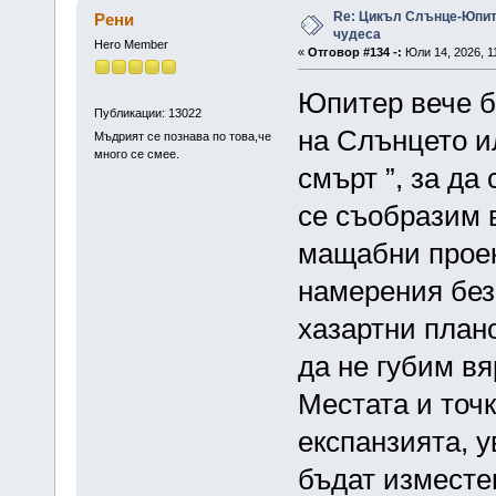
Re: Цикъл Слънце-Юпите
Рени
чудеса
Hero Member
«
Отговор #134 -:
Юли 14, 2026, 1
Юпитер вече б
Публикации: 13022
на Слънцето и
Мъдрият се познава по това,че
много се смее.
смърт ”, за да
се съобразим в
мащабни проек
намерения без
хазартни план
да не губим вя
Местата и точк
експанзията, 
бъдат изместен