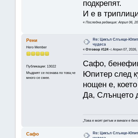
подкрепят.
И е в триплици
«
Последна редакция: Април 06, 2
Re: Цикъл Слънце-Юпите
Рени
чудеса
Hero Member
«
Отговор #124 -:
Април 07, 2026, 
Сафо, бенефиц
Публикации: 13022
Юпитер след к
Мъдрият се познава по това,че
много се смее.
нощен е, което
Да, Слънцето 
„Това е моят ритъм и винаги е бил
Re: Цикъл Слънце-Юпите
Сафо
чудеса