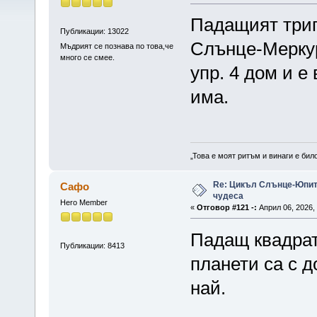
Падащият триг
Публикации: 13022
Слънце-Меркур
Мъдрият се познава по това,че
много се смее.
упр. 4 дом и е
има.
„Това е моят ритъм и винаги е бил
Re: Цикъл Слънце-Юпите
Сафо
чудеса
Hero Member
«
Отговор #121 -:
Април 06, 2026, 
Падащ квадрат
Публикации: 8413
планети са с д
най.