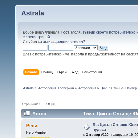
Astrala
Добре дошъл/дошла,
Гост
. Моля,
въведи своето потребителско 
се регистрирай
.
Изгубил си
активационния е-мейл
?
Влез с потребителско име, парола и продължителност на сесия
Начало
Помощ
Търси
Вход
Регистрация
Astrala
»
Астрология. Езотерика
»
Астрология
»
Цикъл Слънце-Юпитер, 
Страници:
1
...
7
8
[
9
]
Автор
Тема: Цикъл Слънце-Юпи
Re: Цикъл Слънце-Юпите
Рени
чудеса
Hero Member
«
Отговор #120 -:
Февруари 19, 20