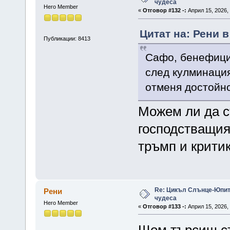
чудеса
Hero Member
«
Отговор #132 -:
Април 15, 2026, 
Цитат на: Рени в
Публикации: 8413
Сафо, бенефици
след кулминацият
отменя достойнс
Можем ли да с
господстващия
тръмп и крити
Re: Цикъл Слънце-Юпите
Рени
чудеса
Hero Member
«
Отговор #133 -:
Април 15, 2026, 
Щом търсиш съ