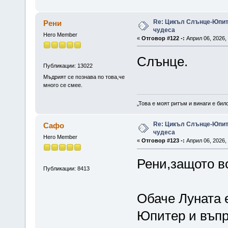
Re: Цикъл Слънце-Юпите
Рени
чудеса
Hero Member
«
Отговор #122 -:
Април 06, 2026, 
Слънце.
Публикации: 13022
Мъдрият се познава по това,че
много се смее.
„Това е моят ритъм и винаги е бил
Re: Цикъл Слънце-Юпите
Сафо
чудеса
Hero Member
«
Отговор #123 -:
Април 06, 2026, 
Рени,защото в
Публикации: 8413
Обаче Луната 
Юпитер и въпре