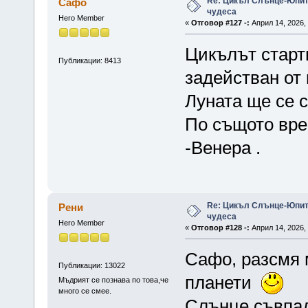
Re: Цикъл Слънце-Юпите
Сафо
чудеса
Hero Member
«
Отговор #127 -:
Април 14, 2026, 
Цикълът старт
Публикации: 8413
задействан от
Луната ще се 
По същото вре
-Венера .
Re: Цикъл Слънце-Юпите
Рени
чудеса
Hero Member
«
Отговор #128 -:
Април 14, 2026, 
Сафо, разсмя 
Публикации: 13022
планети
Мъдрият се познава по това,че
много се смее.
Слънце съвпад