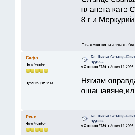
планета като 
8 г и Меркурий
„Това е моят ритъм и винаги е бил
Re: Цикъл Слънце-Юпите
Сафо
чудеса
Hero Member
«
Отговор #129 -:
Април 14, 2026, 
Нямам оправда
Публикации: 8413
ошашавяне,или
Re: Цикъл Слънце-Юпите
Рени
чудеса
Hero Member
«
Отговор #130 -:
Април 14, 2026, 