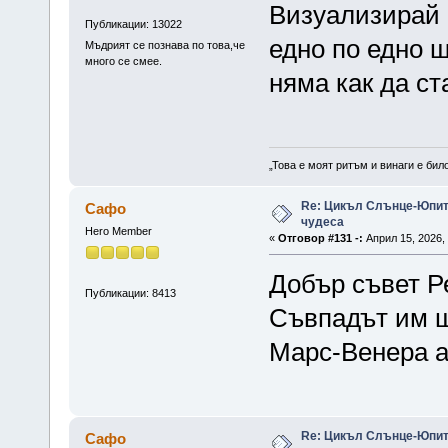
Визуализирай с
Публикации: 13022
едно по едно 
Мъдрият се познава по това,че
много се смее.
няма как да ст
„Това е моят ритъм и винаги е бил
Re: Цикъл Слънце-Юпите
Сафо
чудеса
Hero Member
«
Отговор #131 -:
Април 15, 2026, 
Добър съвет Ре
Публикации: 8413
Съвпадът им щ
Марс-Венера а
Re: Цикъл Слънце-Юпите
Сафо