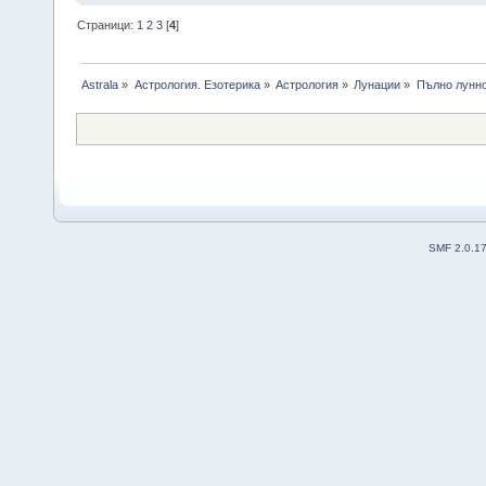
Страници:
1
2
3
[
4
]
Astrala
»
Астрология. Езотерика
»
Астрология
»
Лунации
»
Пълно лунно
SMF 2.0.1