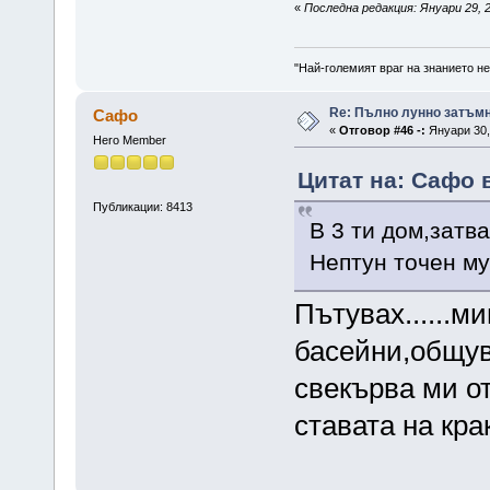
«
Последна редакция: Януари 29, 
"Най-големият враг на знанието не
Re: Пълно лунно затъмн
Сафо
«
Отговор #46 -:
Януари 30, 
Hero Member
Цитат на: Сафо в
Публикации: 8413
В 3 ти дом,затва
Нептун точен му
Пътувах......м
басейни,общув
свекърва ми о
ставата на кр