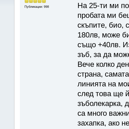
На 25-ти ми по
Публикации: 998
пробата ми бе
скъпите, био,
180лв, може би
също +40лв. И
зъб, за да мож
Вече колко ден
страна, самата
линията на мои
след това ще й
зъболекарка, д
са много важни
захапка, ако н