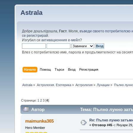
Astrala
Добре дошъл/дошла,
Гост
. Моля,
въведи своето потребителско 
се регистрирай
.
Изгубил си
активационния е-мейл
?
Влез с потребителско име, парола и продължителност на сесия
Начало
Помощ
Търси
Вход
Регистрация
Astrala
»
Астрология. Езотерика
»
Астрология
»
Лунации
»
Пълно лунно
Страници:
1
2
3
[
4
]
Автор
Тема: Пълно лунно затъ
Re: Пълно лунно затъмн
maimunka365
«
Отговор #45 -:
Януари 29, 
Hero Member