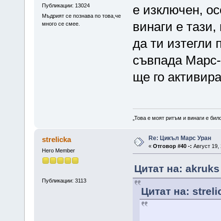
Публикации: 13024
е изключен, ос
Мъдрият се познава по това,че
винаги е тази,
много се смее.
да ти изтегли
съвпада Марс- 
ще го активира
„Това е моят ритъм и винаги е бил
Re: Цикъл Марс Уран
strelicka
«
Отговор #40 -:
Август 19, 
Hero Member
Цитат на: akruks
Публикации: 3113
Цитат на: strel