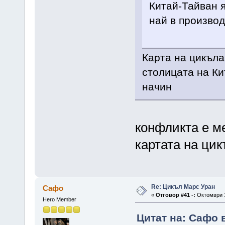
Китай-Тайван я
най в производ
Карта на цикъла
столицата на Ки
начин
конфликта е м
картата на ци
Re: Цикъл Марс Уран
Сафо
«
Отговор #41 -:
Октомври 1
Hero Member
Цитат на: Сафо в