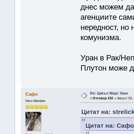
днес можем да
агенциите сами
нередност, но 
комунизма.
Уран в Рак/Не
Плутон може д
Re: Цикъл Марс Уран
Сафо
«
Отговор #32 -:
Август 03, 
Hero Member
Цитат на: streli
Цитат на: Сафо