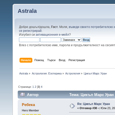
Astrala
Добре дошъл/дошла,
Гост
. Моля,
въведи своето потребителско 
се регистрирай
.
Изгубил си
активационния е-мейл
?
Влез с потребителско име, парола и продължителност на сесия
Начало
Помощ
Търси
Вход
Регистрация
Astrala
»
Астрология. Езотерика
»
Астрология
»
Цикъл Марс Уран
Страници:
1
2
[
3
]
4
Автор
Тема: Цикъл Марс Уран 
Re: Цикъл Марс Уран
Ребека
«
Отговор #30 -:
Юли 23, 20
Hero Member