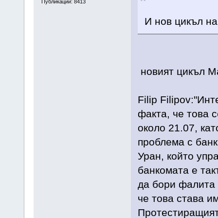
Публикации: 8413
И нов цикъл на 
новият цикъл М
Filip Filipov:"И
факта, че това 
около 21.07, кат
проблема с банк
Уран, който упр
банкомата е так
да бори фалита 
че това става и
Протестиращият 