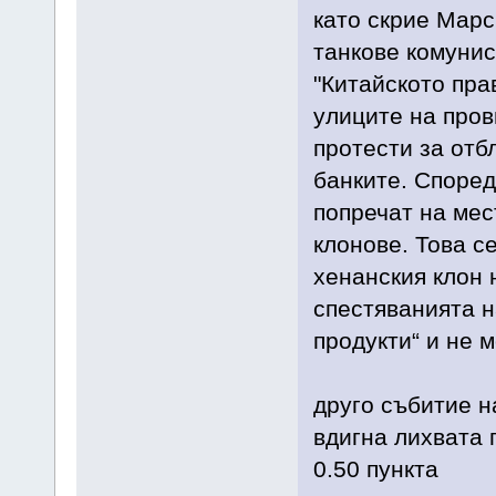
като скрие Марс
танкове комунис
"Китайското пра
улиците на пров
протести за отб
банките. Според
попречат на мес
клонове. Това с
хенанския клон н
спестяванията н
продукти“ и не м
друго събитие н
вдигна лихвата 
0.50 пункта