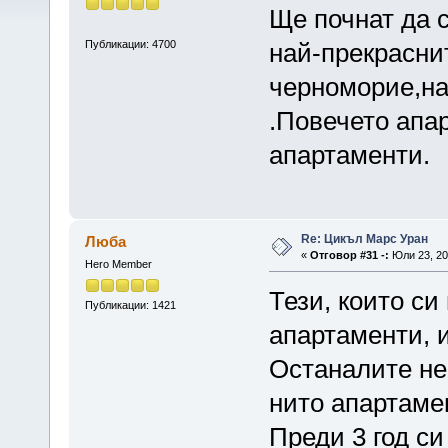
Ще почнат да 
Публикации: 4700
най-прекрасни
черноморие,на
.Повечето апа
апартаменти.
Re: Цикъл Марс Уран
Люба
«
Отговор #31 -:
Юли 23, 20
Hero Member
Тези, които си
Публикации: 1421
апартаменти, и
Останалите не 
нито апартаме
Преди 3 год си