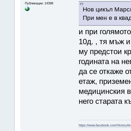
Публикации: 14398
Нов цикъл Марс/
При мен е в ква
и при голямото
10д. , тя мъж 
му предстои кр
годината на не
да се откаже о
етаж, приземен
медицинския в 
него старата к
https://www.facebook.com/VictoryAs