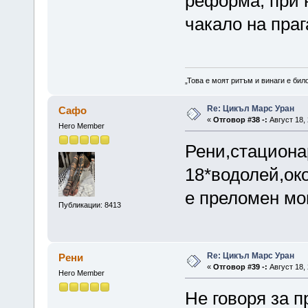
реформа, при 
чакало на праг
„Това е моят ритъм и винаги е бил
Re: Цикъл Марс Уран
Сафо
«
Отговор #38 -:
Август 18, 
Hero Member
Рени,стациона
18*водолей,ок
е преломен мо
Публикации: 8413
Re: Цикъл Марс Уран
Рени
«
Отговор #39 -:
Август 18, 
Hero Member
Не говоря за п