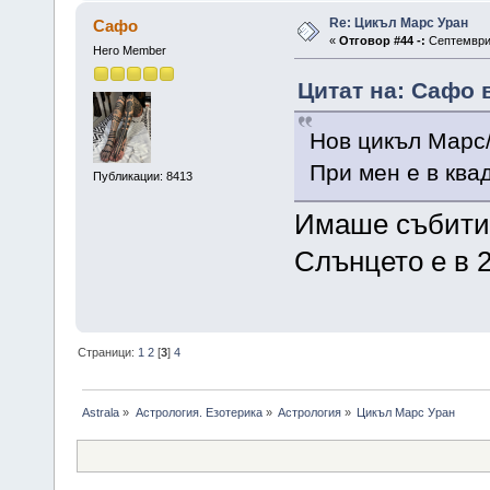
Re: Цикъл Марс Уран
Сафо
«
Отговор #44 -:
Септември 
Hero Member
Цитат на: Сафо в
Нов цикъл Марс/
При мен е в ква
Публикации: 8413
Имаше събития
Слънцето е в 
Страници:
1
2
[
3
]
4
Astrala
»
Астрология. Езотерика
»
Астрология
»
Цикъл Марс Уран