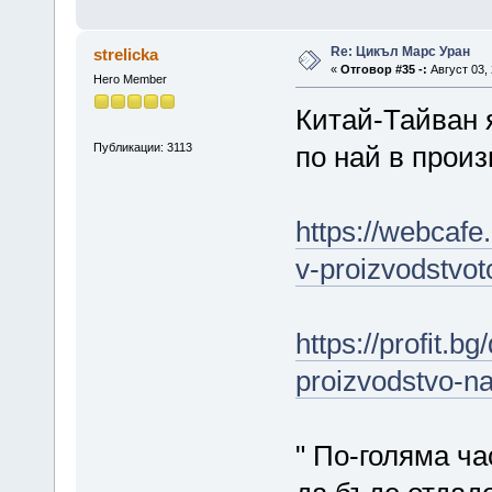
Re: Цикъл Марс Уран
strelicka
«
Отговор #35 -:
Август 03, 
Hero Member
Китай-Тайван я
Публикации: 3113
по най в произ
https://webcafe
v-proizvodstvot
https://profit.
proizvodstvo-n
" По-голяма ч