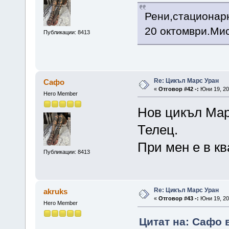
Рени,стационарн
20 октомври.Мис
Публикации: 8413
Re: Цикъл Марс Уран
Сафо
«
Отговор #42 -:
Юни 19, 20
Hero Member
Нов цикъл Марс
Телец.
При мен е в кв
Публикации: 8413
Re: Цикъл Марс Уран
akruks
«
Отговор #43 -:
Юни 19, 20
Hero Member
Цитат на: Сафо в