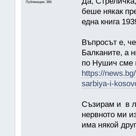
Да, Стреличка,
Публикации: 386
беше някак пре
една книга 1939
Въпросът е, че
Балканите, а 
по Нушич сме 
https://news.bg
sarbiya-i-kosov
Съзирам и в ли
нервното ми из
има някой друг