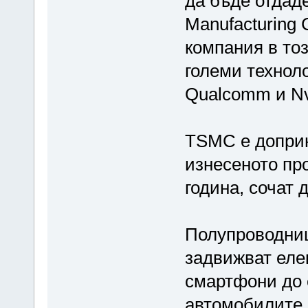
да бъде отдаде
Manufacturing
компания в тоз
големи техноло
Qualcomm и Nv
TSMC е доприн
изнесеното пр
година, сочат 
Полупроводниц
задвижват еле
смартфони до 
автомобилите.