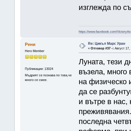
изглежда по с
https://www.facebook.com/VictoryAs
Re: Цикъл Марс Уран
Рени
«
Отговор #37 -:
Август 17, 
Hero Member
Луната, тези 
Публикации: 13024
възела, много
Мъдрият се познава по това,че
на физическо 
много се смее.
да се разбунту
и вътре в нас,
преживявания.
последна четв