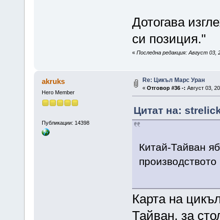
Дотогава изгл
си позиция."
«
Последна редакция: Август 03, 20
Re: Цикъл Марс Уран
akruks
«
Отговор #36 -:
Август 03, 20
Hero Member
Цитат на: strelic
Публикации: 14398
Китай-Тайван яб
производството 
Карта на цикъ
Тайван, за сто