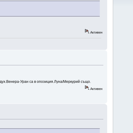
Активен
дух.Венера-Уран са в опозиция.Луна/Меркурий също.
Активен