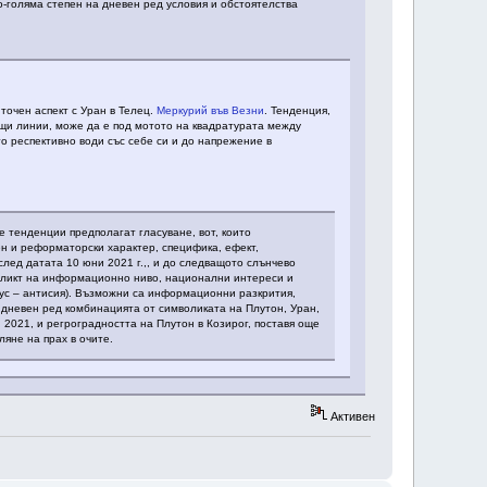
о-голяма степен на дневен ред условия и обстоятелства
в точен аспект с Уран в Телец.
Меркурий във Везни
. Тенденция,
общи линии, може да е под мотото на квадратурата между
то респективно води със себе си и до напрежение в
е тенденции предполагат гласуване, вот, които
ен и реформаторски характер, специфика, ефект,
лед датата 10 юни 2021 г.,, и до следващото слънчево
нфликт на информационно ниво, национални интереси и
дус – антисия). Възможни са информационни разкрития,
 дневен ред комбинацията от символиката на Плутон, Уран,
2021, и регроградността на Плутон в Козирог, поставя още
яне на прах в очите.
Активен