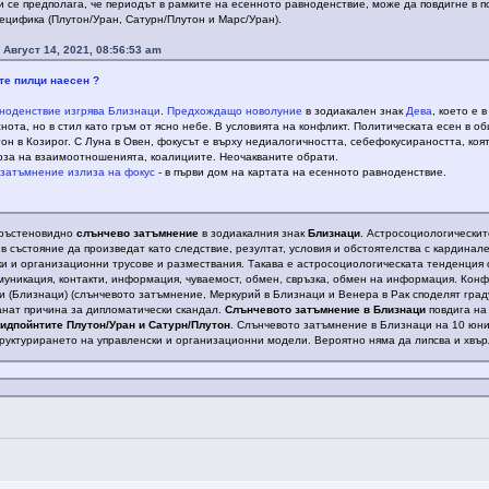
 се предполага, че периодът в рамките на есенното равноденствие, може да повдигне в п
ецифика (Плутон/Уран, Сатурн/Плутон и Марс/Уран).
в Август 14, 2021, 08:56:53 am
те пилци наесен ?
вноденствие изгрява Близнаци
.
Предхождащо новолуние
в зодиакален знак
Дева
, което е 
снота, но в стил като гръм от ясно небе. В условията на конфликт. Политическата есен в 
он в Козирог. С Луна в Овен, фокусът е върху недиалогичността, себефокусираността, коя
за на взаимоотношенията, коалициите. Неочакваните обрати.
 затъмнение излиза на фокус
- в първи дом на картата на есенното равноденствие.
пръстеновидно
слънчево затъмнение
в зодиакалния знак
Близнаци
. Астросоциологическит
в състояние да произведат като следствие, резултат, условия и обстоятелства с кардинал
ки и организационни трусове и размествания. Такава е астросоциологическата тенденция с
муникация, контакти, информация, чуваемост, обмен, свръзка, обмен на информация. Ко
и (Близнаци) (слънчевото затъмнение, Меркурий в Близнаци и Венера в Рак споделят гра
анат причина за дипломатически скандал.
Слънчевото затъмнение в Близнаци
повдига на
идпойнтите Плутон/Уран и Сатурн/Плутон
. Слънчевото затъмнение в Близнаци на 10 юни 
труктурирането на управленски и организационни модели. Вероятно няма да липсва и хвърл