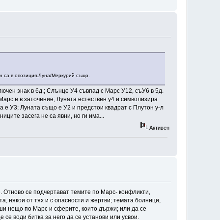
н са в опозиция.Луна/Меркурий също.
ючен знак в 6д.; Слънце У4 съвпад с Марс У12, съУ6 в 5д.
Марс е в заточение; Луната естествен у4 и символизира
а е У3; Луната също е У2 и предстои квадрат с Плутон у-л
ците засега не са явни, но ги има...
Активен
. Отново се подчертават темите по Марс- конфликти,
а, някои от тях и с опасности и жертви; темата болници,
ши нещо по Марс и сферите, които държи; или да се
 се води битка за него да се установи или усвои.