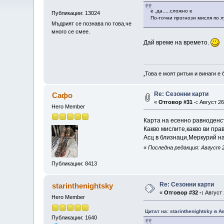
е ,да.....сложно е
Публикации: 13024
По-точни прогнози мисля по 
Мъдрият се познава по това,че
много се смее.
Дай време на времето.
„Това е моят ритъм и винаги е 
Re: Сезонни карти
Сафо
«
Отговор #31 -:
Август 26
Hero Member
Карта на есенно равноденс
Какво мислите,какво ви пра
Асц в близнаци,Меркурий н
«
Последна редакция: Август 2
Публикации: 8413
Re: Сезонни карти
starinthenightsky
«
Отговор #32 -:
Август 
Hero Member
Цитат на: starinthenightsky в А
Публикации: 1640