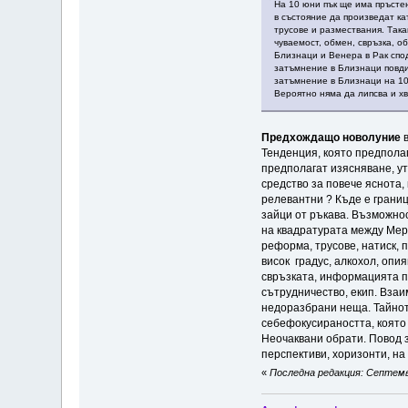
На 10 юни пък ще има пръсте
в състояние да произведат ка
трусове и размествания. Така
чуваемост, обмен, свръзка, 
Близнаци и Венера в Рак спо
затъмнение в Близнаци повди
затъмнение в Близнаци на 10
Вероятно няма да липсва и хв
Предхождащо новолуние
в
Тенденция, която предполага
предполагат изясняване, у
средство за повече яснота,
релевантни ? Къде е грани
зайци от ръкава. Възможнос
на квадратурата между Мерк
реформа, трусове, натиск, 
висок градус, алкохол, опи
свръзката, информацията п
сътрудничество, екип. Взаи
недоразбрани неща. Тайното
себефокусираността, която
Неочаквани обрати. Повод з
перспективи, хоризонти, на
«
Последна редакция: Септември