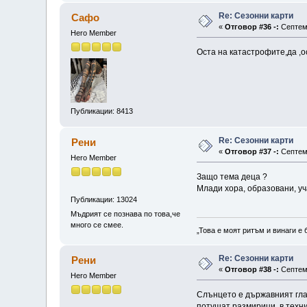
Re: Сезонни карти
Сафо
«
Отговор #36 -:
Септемв
Hero Member
Оста на катастрофите,да ,
Публикации: 8413
Re: Сезонни карти
Рени
«
Отговор #37 -:
Септемв
Hero Member
Защо тема деца ?
Млади хора, образовани, уч
Публикации: 13024
Мъдрият се познава по това,че
много се смее.
„Това е моят ритъм и винаги е 
Re: Сезонни карти
Рени
«
Отговор #38 -:
Септемв
Hero Member
Слънцето е държавният глав
потушат размирици, в техни