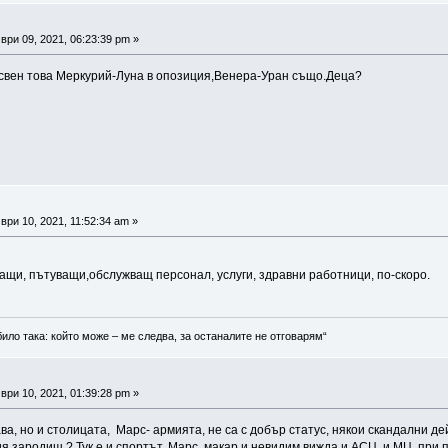
ри 09, 2021, 06:23:39 pm »
освен това Меркурий-Луна в опозиция,Венера-Уран също.Деца?
ри 10, 2021, 11:52:34 am »
ащи, пътуващи,обслужващ персонал, услуги, здравни работници, по-скоро.
било така: който може – ме следва, за останалите не отговарям“
ри 10, 2021, 01:39:28 pm »
а, но и столицата, Марс- армията, не са с добър статус, някои скандални д
я зародиш ? Тук е и спортът, Марс, макар и невидим вижда и АСЦ, и МЦ, при