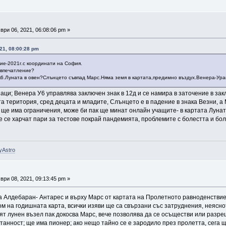
ри 06, 2021, 06:08:06 pm »
21, 08:00:28 pm
ие-2021г.с координати на София.
 впечатление?
к6.Луната в овен?Слънцето съвпад Марс.Няма земя в картата,предимно въздух.Венера-Ура
аци; Венера У6 управлява заключен знак в 12д и се намира в заточение в закл
а територия, сред децата и младите, Слънцето е в падение в знака Везни, а 
., ще има ограничения, може би пак ще минат онлайн учащите- в картата Лунат
е се харчат пари за тестове покрай пандемията, проблемите с болестта и болни
yAstro
ри 08, 2021, 09:13:45 pm »
а Алдебаран- Антарес и върху Марс от картата на Пролетното равноденствие
ом на годишната карта, всички изяви ще са свързани със затруднения, неяснот
ят лунен възел пак докосва Марс, вече позволява да се осъществи или разре
танност; ще има пионер; ако нещо тайно се е зародило през пролетта, сега ще