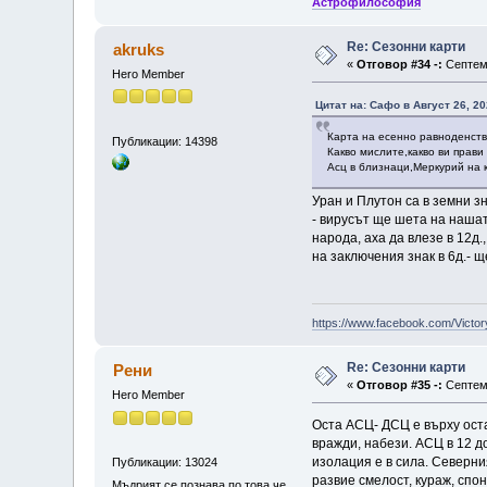
Астрофилософия
Re: Сезонни карти
akruks
«
Отговор #34 -:
Септемв
Hero Member
Цитат на: Сафо в Август 26, 20
Карта на есенно равноденств
Публикации: 14398
Какво мислите,какво ви прави
Асц в близнаци,Меркурий на 
Уран и Плутон са в земни зн
- вирусът ще шета на нашат
народа, аха да влезе в 12д
на заключения знак в 6д.- щ
https://www.facebook.com/Victor
Re: Сезонни карти
Рени
«
Отговор #35 -:
Септемв
Hero Member
Оста АСЦ- ДСЦ е върху ост
вражди, набези. АСЦ в 12 д
изолация е в сила. Северни
Публикации: 13024
развие смелост, кураж, спон
Мъдрият се познава по това,че