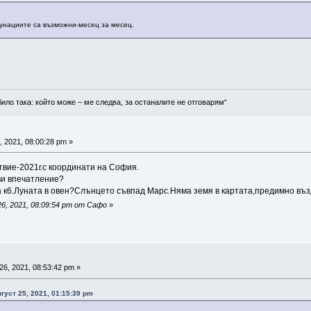
лунациите са възможни-месец за месец.
било така: който може – ме следва, за останалите не отговарям“
, 2021, 08:00:28 pm »
твие-2021г.с координати на София.
ви впечатление?
а к6.Луната в овен?Слънцето съвпад Марс.Няма земя в картата,предимно въз
6, 2021, 08:09:54 pm от Сафо
»
26, 2021, 08:53:42 pm »
вгуст 25, 2021, 01:15:39 pm