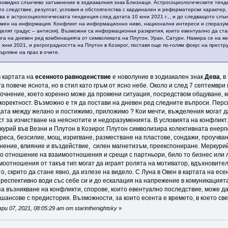
новидно слънчево затъмнение в зодиакалния знак Близнаци. Астросоциологическите тенде
то следствие, резултат, условия и обстоятелства с кардинален и реформаторски характер,
ва е астросоциологическата тенденция след датата 10 юни 2021 г.,, и до следващото слъ
обмен на информация. Конфликт на информационно ниво, национални интереси и споразум
делят градус – антисия). Възможни са информационни разкрития, които евентуално да ст
га на дневен ред комбинацията от символиката на Плутон, Уран, Сатурн. Намира се на м
 юни 2021, и регроградността на Плутон в Козирог, поставя още по-голям фокус на прест
ърляне на прах в очите.
 картата на
есенното равноденствие
е новолуние в зодиакален знак
Дева
, 
 повече яснота, но в стил като гръм от ясно небе. Около и след 7 септември 
точнение, което коренно може да промени ситуация, посредством общуване, 
 коректност. Възможно е тя да постави на дневен ред следните въпроси. Перс
цата между желано и постижимо, приложимо ? Кои мечти, въжделения могат д
т за изчистване на неяснотите и недоразуменията. В условията на конфликт.
урий във Везни и Плутон в Козирог. Плутон символизира колективната енерг
преса, безсилие, мощ, изригване, разместване на пластове, сондажи, проучван
янение, влияние и въздействие, силен магнетизъм, преекспониране. Меркурий
о отношение на взаимоотношения и срещи с партньори, било то бизнес или л
моотношения от такъв тип могат да играят ролята на мотиватор, вдъхновител
, скрито да стане явно, да излезе на видело. С Луна в Овен в картата на ес
 респективно води със себе си и до ескалация на напрежение в комуникация
а възникване на конфликти, спорове, които евентуално последствие, може д
 шансове с предистория. Възможности, за които есента е времето, в което св
 07, 2021, 08:05:29 am от starinthenightsky
»