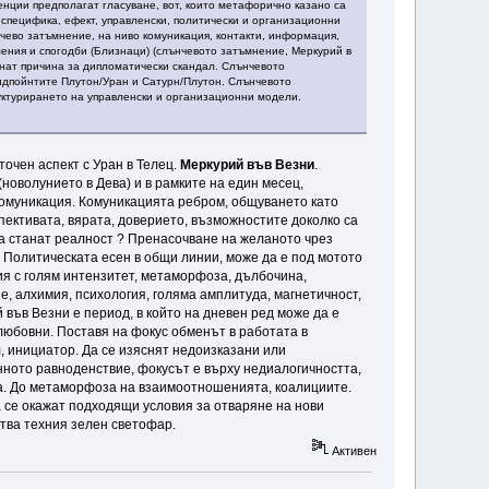
нции предполагат гласуване, вот, които метафорично казано са
 специфика, ефект, управленски, политически и организационни
нчево затъмнение, на ниво комуникация, контакти, информация,
ения и спогодби (Близнаци) (слънчевото затъмнение, Меркурий в
анат причина за дипломатически скандал. Слънчевото
идпойнтите Плутон/Уран и Сатурн/Плутон. Слънчевото
руктурирането на управленски и организационни модели.
в точен аспект с Уран в Телец.
Меркурий във Везни
.
(новолунието в Дева) и в рамките на един месец,
комуникация. Комуникацията ребром, общуването като
пективата, вярата, доверието, възможностите доколко са
а станат реалност ? Пренасочване на желаното чрез
 Политическата есен в общи линии, може да е под мотото
ия с голям интензитет, метаморфоза, дълбочина,
е, алхимия, психология, голяма амплитуда, магнетичност,
 във Везни е период, в който на дневен ред може да е
юбовни. Поставя на фокус обменът в работата в
, инициатор. Да се изяснят недоизказани или
енното равноденствие, фокусът е върху недиалогичността,
та. До метаморфоза на взаимоотношенията, коалициите.
а се окажат подходящи условия за отваряне на нови
етва техния зелен светофар.
Активен