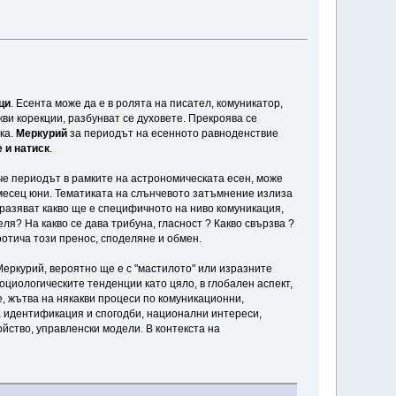
ци
. Есента може да е в ролята на писател, комуникатор,
кви корекции, разбунват се духовете. Прекроява се
ка.
Меркурий
за периодът на есенното равноденствие
 и натиск
.
че периодът в рамките на астрономическата есен, може
месец юни. Тематиката на слънчевото затъмнение излиза
разяват какво ще е специфичното на ниво комуникация,
ля? На какво се дава трибуна, гласност ? Какво свързва ?
ротича този пренос, споделяне и обмен.
Меркурий, вероятно ще е с "мастилото" или изразните
оциологическите тенденции като цяло, в глобален аспект,
, жътва на някакви процеси по комуникационни,
а идентификация и спогодби, национални интереси,
йство, управленски модели. В контекста на