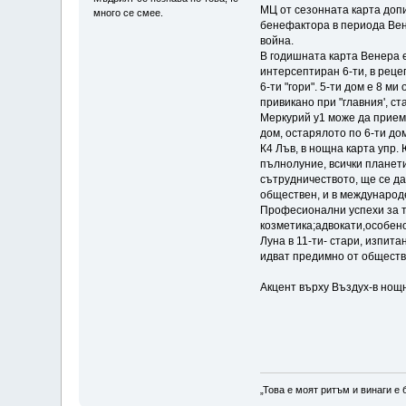
МЦ от сезонната карта допи
много се смее.
бенефактора в периода Вен
война.
В годишната карта Венера е
интерсептиран 6-ти, в реце
6-ти "гори". 5-ти дом е 8 м
привикано при "главния', с
Меркурий у1 може да приеме
дом, остарялото по 6-ти до
К4 Лъв, в нощна карта упр.
пълнолуние, всички планети
сътрудничеството, ще се да
обществен, и в международе
Професионални успехи за те
козметика;адвокати,особено
Луна в 11-ти- стари, изпит
идват предимно от обществ
Акцент върху Въздух-в нощн
„Това е моят ритъм и винаги е 