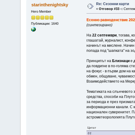
Re: Сезонни карти
starinthenightsky
«
Отговор #33 -:
Септемв
Hero Member
Есенно равноденствие 20
Публикации: 1640
(синтезирано)
На
22 септември
, тогава, 
глашатай, журналист, конфе
начинът на мислене. Начин
попада под "шапката" на з
Принципът на
Близнаци
е
да повдигне в по-голяма ст
на фокус - в първи дом на 
обмен, общуване, чуваемост
Взаимодействието на Меркур
Тематиката на слънчевото з
средства, способи на Плуто
за периода е през призмата
информационни канали. С к
национален суверенитет. Пл
астрометеорологията Плуто
Цитат