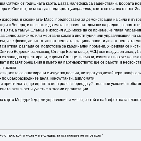
ра Сатурн от годишната карта. Двата малефика са задействани. Добрата нови
ера и Юпитер, не могат да поддържат
умереното
, което се очаква от тях. З
 изгорена, в сезонната- Марс, предпоставка за демонстрация на сила и вътре
пция с Венера, и по знак, и двамата си разменят домове на радост, вероято н
и от 10 ти, а там у4 Слънце е изгорил у12- може да се приеме, че глава, управ
тава силно зависимо или жертвано самата институция или управляващия на същ
м, че е фазов, делят го дни от неговата стационарност и дни от неговата м
м си отива, разпада се, подготовка за кардинални промени. Учредява се инст
 Юпитер Водолей, залязващ, Слънце Везни също, АСЦ във въздушен знак, у1 
 са западно ориентирани, спрямо Слънце- пасивни, изявяват повече женскат
ват и правят обещания в името на партньорството; ще се работи в несвойстве
н аспект.
зи, които са ангажирани с изкуство,поезия, литература,дизайнери, коафьори
 по бракоразводните дела, консултанти, дипломати.
ани приятелства, ще играят важна роля в периода.у2 - външни условия и обст
ената активност и участие в големи организации
а карта Меркурий държи управление и мисля, че той е най-ефектната планета
било така: който може – ме следва, за останалите не отговарям“