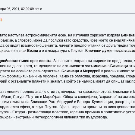
ри 06, 2021, 02:29:09 pm »
21
когато настъпва астрономическата есен, на източния хоризонт изгрява
Близна
рансие, а словото, може да послужи като средство, чрез което се внасят няка
 да се видят взаимоотношенията, личните предпочитания от друга гледна точ
одиакалния знак
Везни
и е в квадратура с Плутон.
Ключови думи - несъгласие
двойно застъпен
през
есента
. За нашите географски ширини се предполага, 
епен на дневен ред, тенденциите на
слънчевото затъмнение
в
Близнаци
от 
картата на есенното равноденствие.
Близнаци
и
Меркурий
в реалния живот от
, информация, начин на мислене. Какво се огласява, изразява, предава, споде
ий с останалите планети и знакът, в който се намира могат да опишат как п
атъмнение предполага, че стилът, почеркът на характерното за Близнаци и 
н/Уран, Сатурн/Плутон и Марс/Уран. Общата специфика, "характер" на астрос
, символиката на Близнаци-Рак, Меркурий и Венера. Кулминация, разгръщане
ардинален ефект, отзвук. Плутон - Уран - коренни промени на ниво ценностн
утон - Сатурн - разместваща пластове, коренна промяна в политическо устро
н/Уран - екстремни метеорологични явления тип въздух/вода.