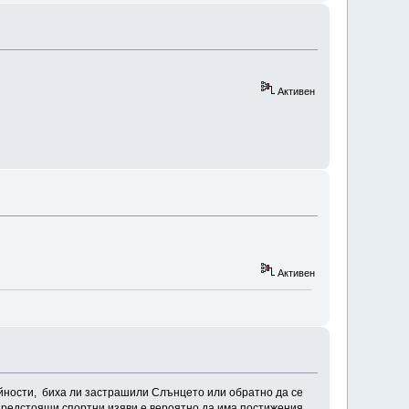
Активен
Активен
ейности, биха ли застрашили Слънцето или обратно да се
 предстоящи спортни изяви е вероятно да има постижения.