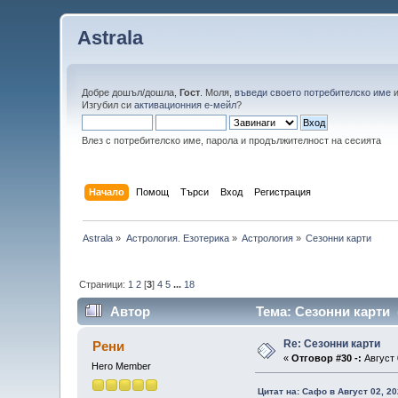
Astrala
Добре дошъл/дошла,
Гост
. Моля,
въведи своето потребителско име
Изгубил си
активационния е-мейл
?
Влез с потребителско име, парола и продължителност на сесията
Начало
Помощ
Търси
Вход
Регистрация
Astrala
»
Астрология. Езотерика
»
Астрология
»
Сезонни карти
Страници:
1
2
[
3
]
4
5
...
18
Автор
Тема: Сезонни карти 
Re: Сезонни карти
Рени
«
Отговор #30 -:
Август 
Hero Member
Цитат на: Сафо в Август 02, 20