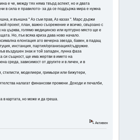
на е че, между тях няма твърд аспект, но и двата
начи в сила е правилото- за да се поддържа мира е нужна
шна, и външна " Аз съм прав, Аз казах ". Марс държи
якой проект, план, важно съорежение и всичко, свързано с
ник на църква, голямо медицинско или културно място ще е
ата. Но, пък всяка криза дава ново начало.
аксимална елонгация ато вечерна звезда, бавен, в падащ
итуция, инстанция, партия/организация/съдружие.
във въздушен знак и той западен, лунна фаза
а си същност, ще има жертви в името на
на среда, зависимост от другите и в личен, и в
, стилисти, моделиери, гримьори или бижутери,
оятелства налагат финансови промени. Доходи и печалби,
 в картата, но може и да греша.
Активен