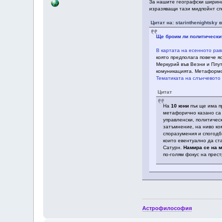
За нашите географски ширини
изразяващи тази мидпойнт сп
Цитат на: starinthenightsky 
Ще броим ли политически
В картата на есенното ра
която предполага повече я
Меркурий във Везни и Плут
комуникацията. Метаформо
Тематиката на слънчевото
Цитат
На
10 юни
пък ще има 
метафорично казано са 
управленски, политичес
затъмнение, на ниво ко
споразумения и спогодб
които евентуално да ст
Сатурн.
Намира се на м
по-голям фокус на прес
Астрофилософия