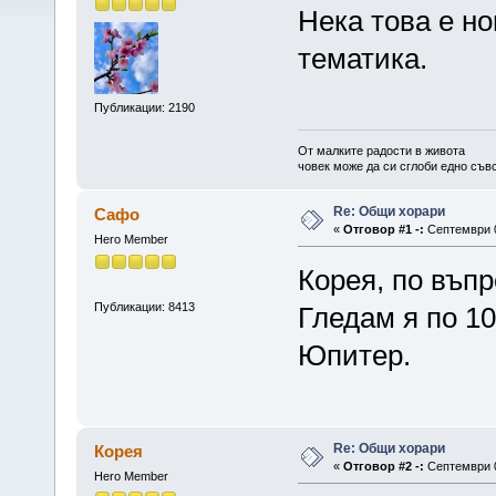
Нека това е но
тематика.
Публикации: 2190
От малките радости в живота
човек може да си сглоби едно съв
Re: Общи хорари
Сафо
«
Отговор #1 -:
Септември 0
Hero Member
Корея, по въпр
Публикации: 8413
Гледам я по 10
Юпитер.
Re: Общи хорари
Корея
«
Отговор #2 -:
Септември 0
Hero Member