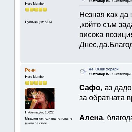
«
Отговор #6 -:
Септември 0
Hero Member
Незная как да
Публикации: 8413
,който съм зад
висока позиция
Днес,да.Благод
Re: Общи хорари
Рени
«
Отговор #7 -:
Септември 11
Hero Member
Сафо
, аз дадо
за обратната в
Публикации: 13022
Алена
, благод
Мъдрият се познава по това,че
много се смее.