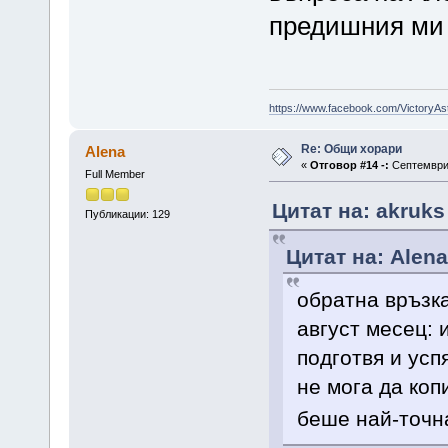
предишния ми
https://www.facebook.com/VictoryAs
Re: Общи хорари
Alena
«
Отговор #14 -:
Септември 
Full Member
Цитат на: akruks
Публикации: 129
Цитат на: Alena
oбратна връзка
август месец: 
подготвя и усп
не мога да коп
беше най-точн