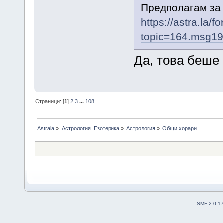
Предполагам за 
https://astra.la/
topic=164.msg1
Да, това беше
Страници: [
1
]
2
3
...
108
Astrala
»
Астрология. Езотерика
»
Астрология
»
Общи хорари
SMF 2.0.1