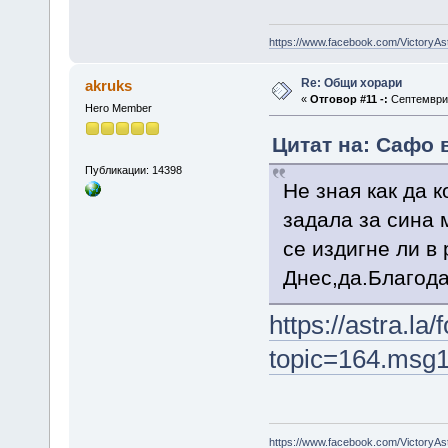
https://www.facebook.com/VictoryAs
Re: Общи хорари
akruks
«
Отговор #11 -:
Септември 1
Hero Member
Цитат на: Сафо 
Публикации: 14398
Не зная как да 
задала за сина 
се издигне ли в
Днес,да.Благода
https://astra.la
topic=164.msg
https://www.facebook.com/VictoryAs