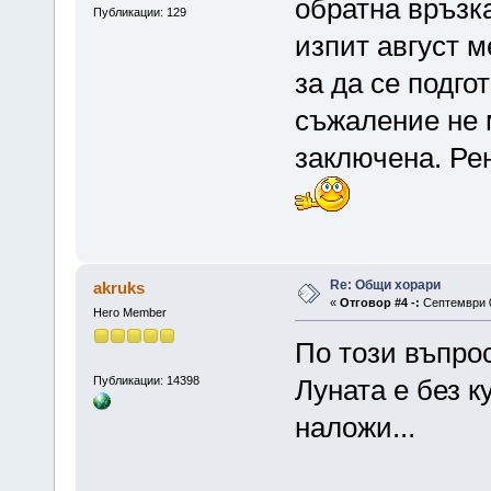
oбратна връзк
Публикации: 129
изпит август м
за да се подго
съжаление не 
заключена. Ре
Re: Общи хорари
akruks
«
Отговор #4 -:
Септември 0
Hero Member
По този въпрос
Публикации: 14398
Луната е без к
наложи...