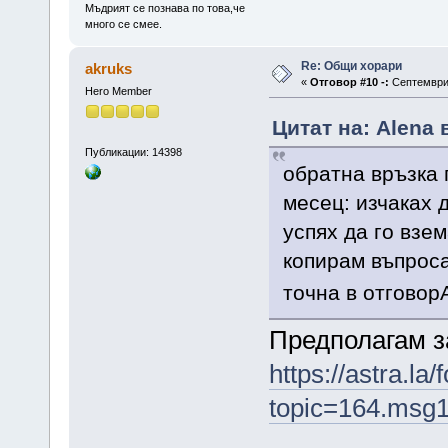
Мъдрият се познава по това,че
много се смее.
Re: Общи хорари
akruks
«
Отговор #10 -:
Септември 
Hero Member
Цитат на: Alena 
Публикации: 14398
oбратна връзка 
месец: изчаках 
успях да го взе
копирам въпроса
точна в отгово
Предполагам за
https://astra.la
topic=164.msg