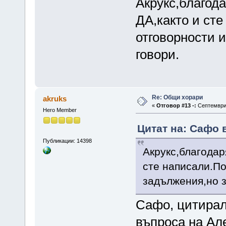
Акрукс,благод
ДА,както и ст
отговорности и
говори.
Re: Общи хорари
akruks
«
Отговор #13 -:
Септември 
Hero Member
Цитат на: Сафо 
Публикации: 14398
Акрукс,благодар
сте написали.По
задължения,но з
Сафо, цитирал
въпроса на Але