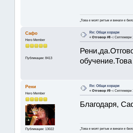
„Това е моят ритъм и винаги е бил
Re: Общи хорари
Сафо
«
Отговор #8 -:
Септември 11
Hero Member
Рени,да.Отгов
Публикации: 8413
обучение.Това
Re: Общи хорари
Рени
«
Отговор #9 -:
Септември 1
Hero Member
Благодаря, Са
„Това е моят ритъм и винаги е бил
Публикации: 13022