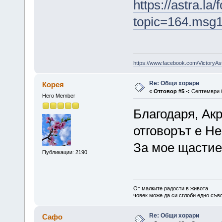
https://astra.la
topic=164.msg
https://www.facebook.com/VictoryAs
Re: Общи хорари
Корея
«
Отговор #5 -:
Септември 0
Hero Member
Благодаря, Акр
отговорът е Не
За мое щастие
Публикации: 2190
От малките радости в живота
човек може да си сглоби едно съв
Re: Общи хорари
Сафо