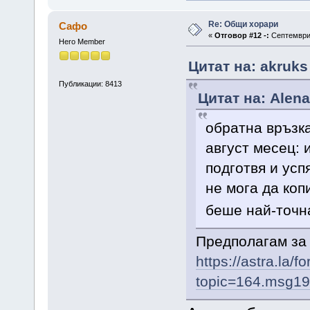
Re: Общи хорари
Сафо
«
Отговор #12 -:
Септември 
Hero Member
Цитат на: akruks
Публикации: 8413
Цитат на: Alena
oбратна връзка
август месец: 
подготвя и усп
не мога да коп
беше най-точн
Предполагам за 
https://astra.la/
topic=164.msg1