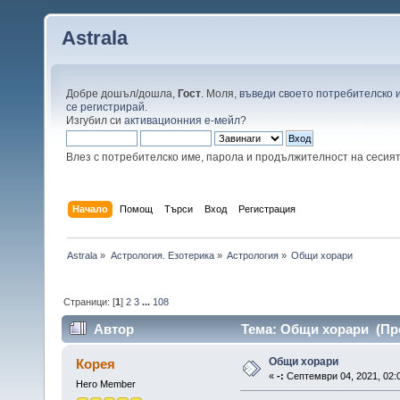
Astrala
Добре дошъл/дошла,
Гост
. Моля,
въведи своето потребителско 
се регистрирай
.
Изгубил си
активационния е-мейл
?
Влез с потребителско име, парола и продължителност на сесия
Начало
Помощ
Търси
Вход
Регистрация
Astrala
»
Астрология. Езотерика
»
Астрология
»
Общи хорари
Страници: [
1
]
2
3
...
108
Автор
Тема: Общи хорари (Про
Общи хорари
Корея
«
-:
Септември 04, 2021, 02:
Hero Member