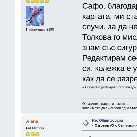
Сафо, благодар
картата, ми ст
случи, за да н
Публикации: 2190
Толкова го ми
знам със сигур
Редактирам се
си, колежка е
как да се разр
«
Последна редакция: Септември 0
От малките радости в живота
човек може да си сглоби едно съв
Re: Общи хорари
Alena
«
Отговор #3 -:
Септември 0
Full Member