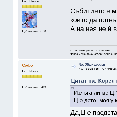
Hero Member
Събитието е м
които да потвъ
А на нея не ѝ 
Публикации: 2190
От малките радости в живота
човек може да си сглоби едно съв
Re: Общи хорари
Сафо
«
Отговор #25 -:
Октомври 1
Hero Member
Цитат на: Корея 
Публикации: 8413
Излъга ли ме Ц.
Ц е дете, моя у
Да,Ц е предст