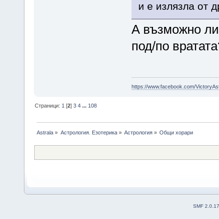
и е излязла от д
А възможно ли
под/по вратата
https://www.facebook.com/VictoryAs
Страници:
1
[
2
]
3
4
...
108
Astrala
»
Астрология. Езотерика
»
Астрология
»
Общи хорари
SMF 2.0.1