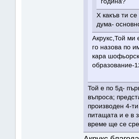
година?
Х какъв ти се
дума- основн
Акрукс,Той ми 
го назова по и
кара шофьорск
образование-12
Той е по 5д- пър
въпроса; предст
производен 4-ти 
питащата и е в 
време ще се сре
Акрукс,благода