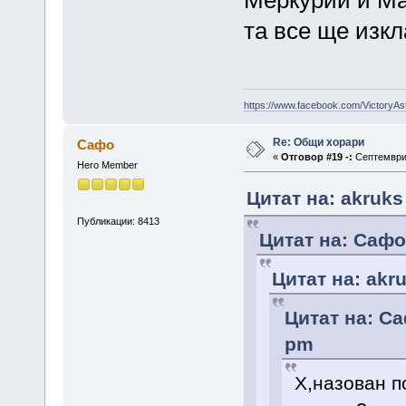
та все ще изк
https://www.facebook.com/VictoryAs
Re: Общи хорари
Сафо
«
Отговор #19 -:
Септември 
Hero Member
Цитат на: akruks
Публикации: 8413
Цитат на: Сафо
Цитат на: akr
Цитат на: Са
pm
Х,назован п