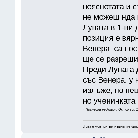
неяснотата и 
не можеш нда 
Луната в 1-ви 
позиция е вярн
Венера са пос
ще се разреши 
Преди Луната 
със Венера, у 
излъже, но нещ
но ученичката 
«
Последна редакция: Октомври 19
„Това е моят ритъм и винаги е бил