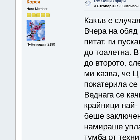
Re: Общи хорари
Корея
«
Отговор #27 -:
Октомври 1
Hero Member
Какъв е случа
Вчера на обяд 
питат, ги пуск
Публикации: 2190
до тоалетна. В
до второто, сл
ми казва, че Ц
покатерила се 
Веднага се кач
крайници най-
беше заключен
намираше упла
тумба от техни