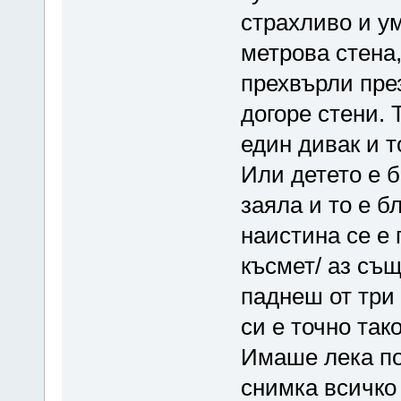
страхливо и ум
метрова стена,
прехвърли през
догоре стени. 
един дивак и т
Или детето е б
заяла и то е б
наистина се е 
късмет/ аз същ
паднеш от три
си е точно так
Имаше лека по
снимка всичко 