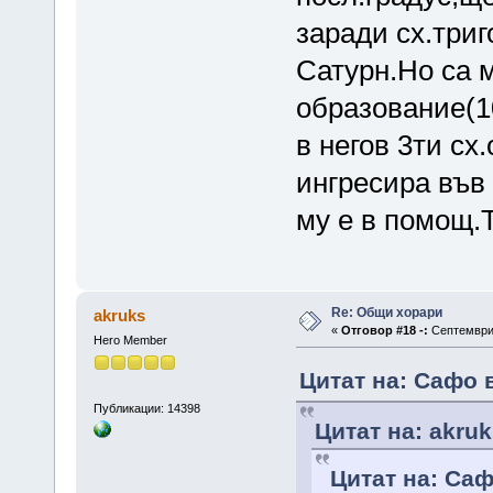
заради сх.триг
Сатурн.Но са 
образование(10
в негов 3ти с
ингресира във
му е в помощ.Т
Re: Общи хорари
akruks
«
Отговор #18 -:
Септември 
Hero Member
Цитат на: Сафо 
Публикации: 14398
Цитат на: akruk
Цитат на: Саф