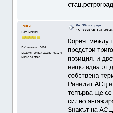
стац.ретроград
Re: Общи хорари
Рени
«
Отговор #26 -:
Октомври 1
Hero Member
Корея, между т
Публикации: 13024
предстои триго
Мъдрият се познава по това,че
позиция, и две
много се смее.
нещо една от д
собствена тер
Ранният АСц н
тепърва ще се 
силно ангажир
Знакът на АСЦ