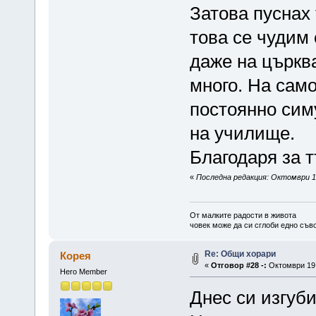
Затова пуснах 
това се чудим 
даже на църкв
много. На само
постоянно симу
на училище.
Благодаря за т
«
Последна редакция: Октомври 19
От малките радости в живота
човек може да си сглоби едно съв
Re: Общи хорари
Корея
«
Отговор #28 -:
Октомври 19,
Hero Member
Днес си изгуби