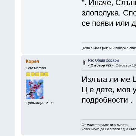
". Иначе, Слън
злополука. Спо
се появи или 
„Това е моят ритъм и винаги е бил
Re: Общи хорари
Корея
«
Отговор #22 -:
Октомври 18,
Hero Member
Излъга ли ме 
Ц е дете, моя 
подробности .
Публикации: 2190
От малките радости в живота
човек може да си сглоби едно съв