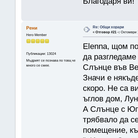
Благодаря ви!
Re: Общи хорари
Рени
«
Отговор #21 -:
Октомври 1
Hero Member
Elenna, щом по
Публикации: 13024
да разгледаме
Мъдрият се познава по това,че
Слънце във Вез
много се смее.
Значи е някъд
скоро. Не са в
ъглов дом, Лу
А Слънце с Юпи
трябвало да се
помещение, къщ