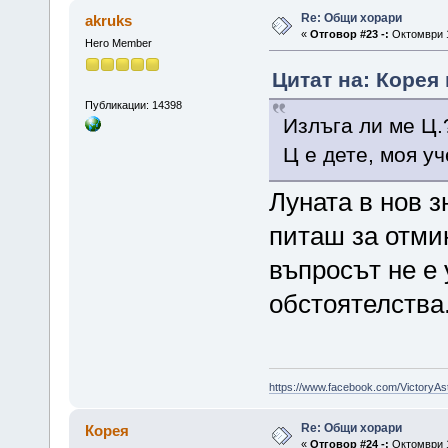
Re: Общи хорари
akruks
«
Отговор #23 -:
Октомври 1
Hero Member
Цитат на: Корея 
Публикации: 14398
Излъга ли ме Ц.
Ц е дете, моя у
Луната в нов з
питаш за отмин
въпросът не е
обстоятелства.
https://www.facebook.com/VictoryAs
Re: Общи хорари
Корея
«
Отговор #24 -:
Октомври 1