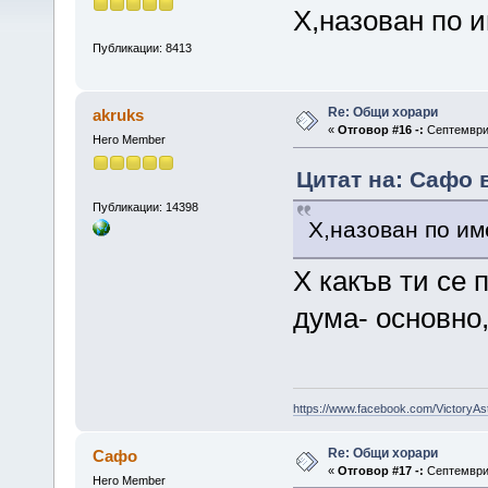
Х,назован по 
Публикации: 8413
Re: Общи хорари
akruks
«
Отговор #16 -:
Септември 
Hero Member
Цитат на: Сафо 
Публикации: 14398
Х,назован по им
Х какъв ти се 
дума- основно
https://www.facebook.com/VictoryAs
Re: Общи хорари
Сафо
«
Отговор #17 -:
Септември 
Hero Member