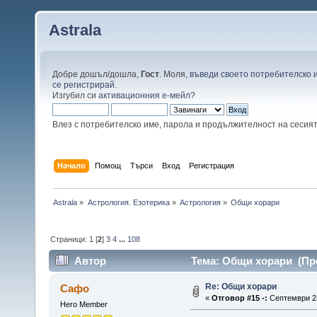
Astrala
Добре дошъл/дошла,
Гост
. Моля,
въведи своето потребителско 
се регистрирай
.
Изгубил си
активационния е-мейл
?
Влез с потребителско име, парола и продължителност на сесия
Начало
Помощ
Търси
Вход
Регистрация
Astrala
»
Астрология. Езотерика
»
Астрология
»
Общи хорари
Страници:
1
[
2
]
3
4
...
108
Автор
Тема: Общи хорари (Про
Re: Общи хорари
Сафо
«
Отговор #15 -:
Септември 23
Hero Member