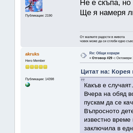
Не е скъпа, но
Ще я намеря л
Публикации: 2190
От малките радости в живота
човек може да си сглоби едно съв
Re: Общи хорари
akruks
«
Отговор #29 -:
Октомври 1
Hero Member
Цитат на: Корея 
Публикации: 14398
Какъв е случая
Вчера на обяд вс
пускам да се ка
Въпросното дете
известно време и
заключила в едн