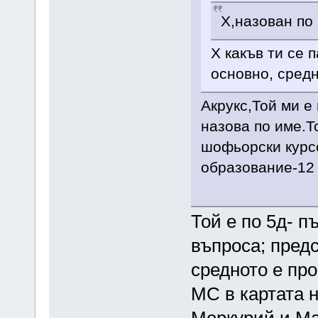
Х,назован по
Х какъв ти се 
основно, сред
Акрукс,Той ми е
назова по име.Т
шофьорски курс
образование-12 
Той е по 5д- п
въпроса; предс
средното е про
МС в картата н
Меркурий и Ма