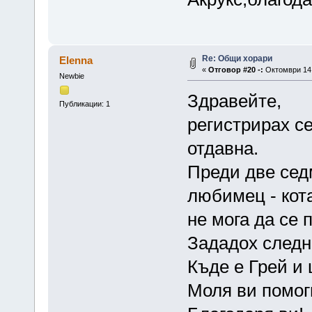
Re: Общи хорари
Elenna
«
Отговор #20 -:
Октомври 14,
Newbie
Здравейте,
Публикации: 1
регистрирах с
отдавна.
Преди две сед
любимец - кота
не мога да се 
Зададох следн
Къде е Грей и
Моля ви помог