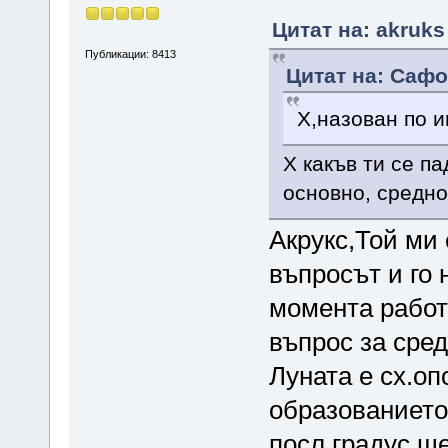
Цитат на: akruks
Публикации: 8413
Цитат на: Сафо
Х,назован по 
Х какъв ти се п
основно, средно
Акрукс,Той ми
въпросът и го 
момента работ
въпрос за сред
Луната е сх.оп
образованието
посл.градус,щ