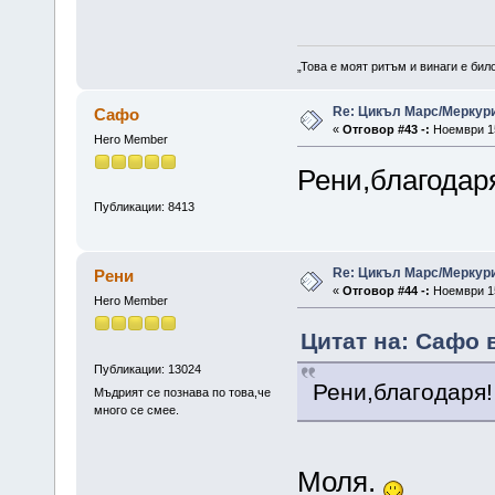
„Това е моят ритъм и винаги е бил
Re: Цикъл Марс/Меркур
Сафо
«
Отговор #43 -:
Ноември 15
Hero Member
Рени,благодар
Публикации: 8413
Re: Цикъл Марс/Меркур
Рени
«
Отговор #44 -:
Ноември 15
Hero Member
Цитат на: Сафо 
Публикации: 13024
Рени,благодаря!
Мъдрият се познава по това,че
много се смее.
Моля.