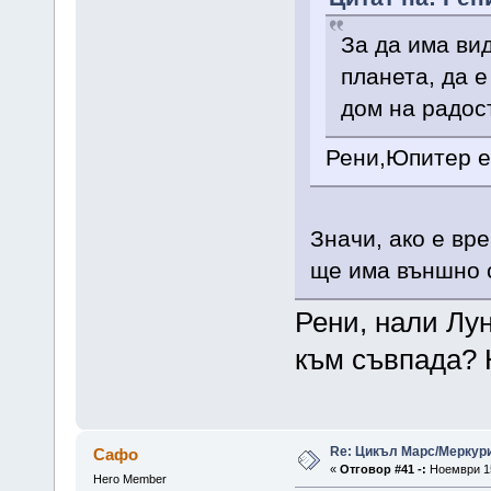
За да има ви
планета, да 
дом на радост
Рени,Юпитер е 
Значи, ако е вр
ще има външно с
Рени, нали Лун
към съвпада? 
Re: Цикъл Марс/Меркур
Сафо
«
Отговор #41 -:
Ноември 15
Hero Member