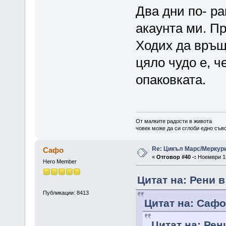
Два дни по- ра
акаунта ми. Пр
Ходих да връщ
цяло чудо е, ч
опаковката.
От малките радости в живота
човек може да си сглоби едно съв
Re: Цикъл Марс/Меркур
Сафо
«
Отговор #40 -:
Ноември 15
Hero Member
Цитат на: Рени в
Публикации: 8413
Цитат на: Сафо
Цитат на: Рен