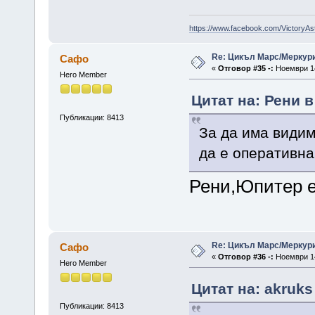
https://www.facebook.com/VictoryAs
Re: Цикъл Марс/Меркур
Сафо
«
Отговор #35 -:
Ноември 14
Hero Member
Цитат на: Рени в
Публикации: 8413
За да има видим
да е оперативна
Рени,Юпитер е
Re: Цикъл Марс/Меркур
Сафо
«
Отговор #36 -:
Ноември 14
Hero Member
Цитат на: akruks
Публикации: 8413