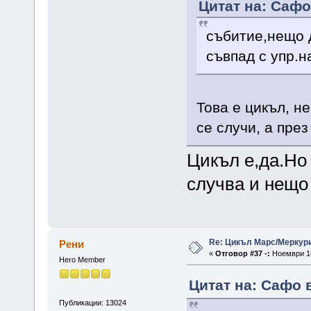
Цитат на: Сафо
събитие,нещо да
съвпад с упр.н
Това е цикъл, н
се случи, а през
Цикъл е,да.Но 
случва и нещо
Re: Цикъл Марс/Меркур
Рени
«
Отговор #37 -:
Ноември 14
Hero Member
Цитат на: Сафо 
Публикации: 13024