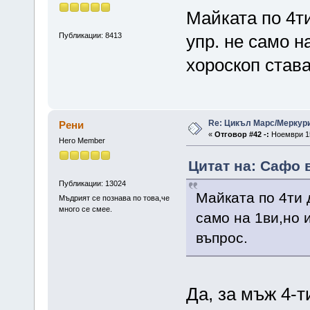
Майката по 4т
Публикации: 8413
упр. не само н
хороскоп става
Re: Цикъл Марс/Меркур
Рени
«
Отговор #42 -:
Ноември 15
Hero Member
Цитат на: Сафо 
Публикации: 13024
Майката по 4ти 
Мъдрият се познава по това,че
много се смее.
само на 1ви,но 
въпрос.
Да, за мъж 4-т