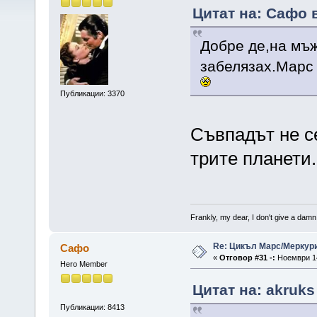
Цитат на: Сафо 
Добре де,на мъ
забелязах.Марс 
Публикации: 3370
Съвпадът не се
трите планети.
Frankly, my dear, I don't give a damn
Re: Цикъл Марс/Меркур
Сафо
«
Отговор #31 -:
Ноември 14
Hero Member
Цитат на: akruks
Публикации: 8413