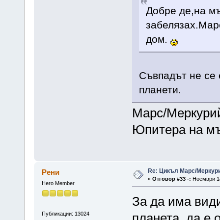
Добре де,на м
забелязах.Марс
дом.
Съвпадът не се 
планети.
Марс/Меркурий
Юпитера на м
Re: Цикъл Марс/Меркур
Рени
«
Отговор #33 -:
Ноември 14
Hero Member
За да има вид
Публикации: 13024
планета, да е