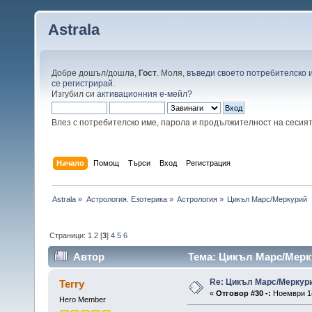
Astrala
Добре дошъл/дошла,
Гост
. Моля,
въведи своето потребителско 
се регистрирай
.
Изгубил си
активационния е-мейл
?
Влез с потребителско име, парола и продължителност на сесия
Начало
Помощ
Търси
Вход
Регистрация
Astrala
»
Астрология. Езотерика
»
Астрология
»
Цикъл Марс/Меркурий
Страници:
1
2
[
3
]
4
5
6
Автор
Тема: Цикъл Марс/Мерку
Re: Цикъл Марс/Меркур
Terry
«
Отговор #30 -:
Ноември 14
Hero Member