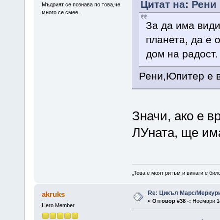
Цитат на: Рени
Мъдрият се познава по това,че
много се смее.
За да има вид
планета, да е 
дом на радост.
Рени,Юпитер е в
Значи, ако е в
ЛУната, ще им
„Това е моят ритъм и винаги е бил
Re: Цикъл Марс/Меркур
akruks
«
Отговор #38 -:
Ноември 14
Hero Member