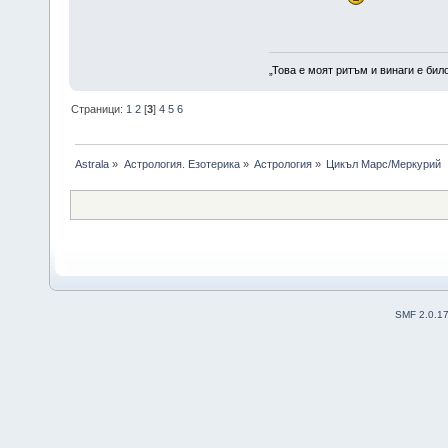
„Това е моят ритъм и винаги е бил
Страници:
1
2
[
3
]
4
5
6
Astrala
»
Астрология. Езотерика
»
Астрология
»
Цикъл Марс/Меркурий
SMF 2.0.1