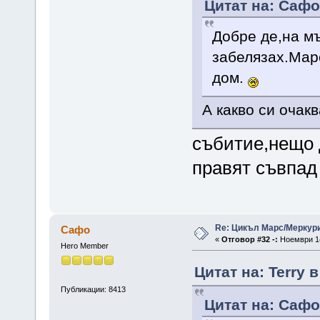
Цитат на: Сафо
Добре де,на м
забелязах.Марс
дом.
А какво си очак
събитие,нещо да
правят съвпад 
Re: Цикъл Марс/Меркур
Сафо
«
Отговор #32 -:
Ноември 14
Hero Member
Цитат на: Terry 
Публикации: 8413
Цитат на: Сафо