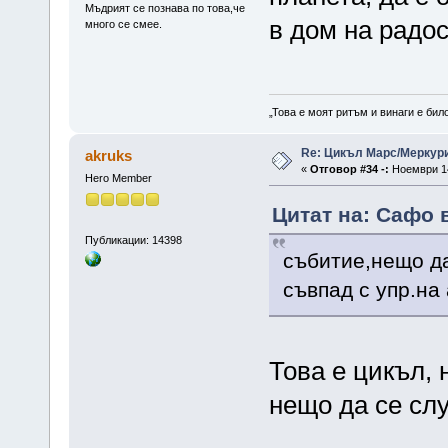
Мъдрият се познава по това,че
в дом на радос
много се смее.
„Това е моят ритъм и винаги е бил
Re: Цикъл Марс/Меркур
akruks
«
Отговор #34 -:
Ноември 14
Hero Member
Цитат на: Сафо 
Публикации: 14398
събитие,нещо да 
съвпад с упр.на
Това е цикъл, 
нещо да се слу