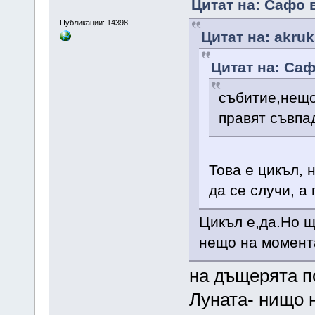
Цитат на: Сафо 
Публикации: 14398
Цитат на: akruk
Цитат на: Саф
събитие,нещо 
правят съвпад
Това е цикъл, 
да се случи, а 
Цикъл е,да.Но щ
нещо на момент
на дъщерята п
Луната- нищо н