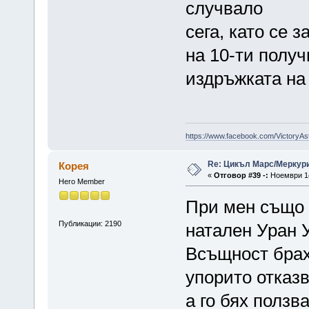
случвало
сега, като се 
на 10-ти получ
издръжката на
https://www.facebook.com/VictoryAs
Re: Цикъл Марс/Меркур
Корея
«
Отговор #39 -:
Ноември 14
Hero Member
При мен също 
Публикации: 2190
натален Уран У
Всъщност брах 
упорито отказ
а го бях ползв