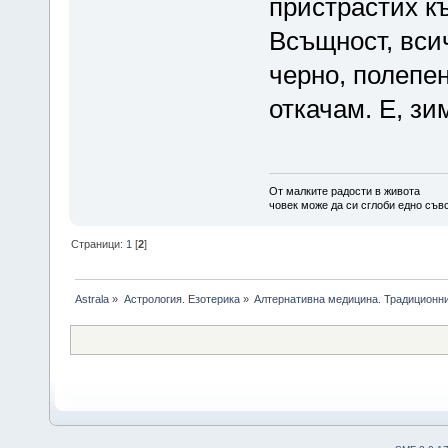
пристрастих к
Всъщност, всич
черно, полепе
откачам. Е, зи
От малките радости в живота
човек може да си сглоби едно съв
Страници:
1
[
2
]
Astrala
»
Астрология. Езотерика
»
Алтернативна медицина. Традиционни