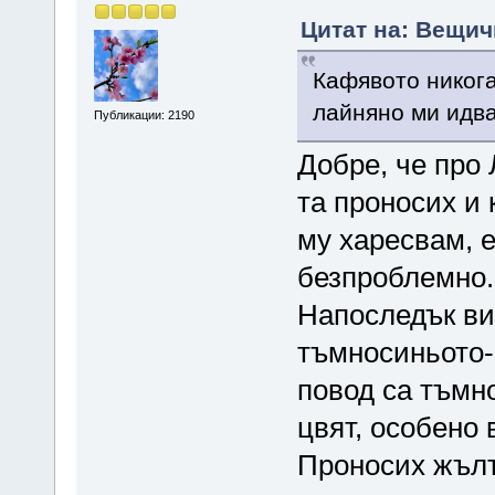
Цитат на: Вещич
Кафявото никога
лайняно ми идва
Публикации: 2190
Добре, че про
та проносих и 
му харесвам, е
безпроблемно.
Напоследък ви
тъмносиньото-
повод са тъмн
цвят, особено
Проносих жълт