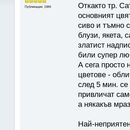
Откакто тр. Са
Публикации: 1984
основният цвят
сиво и тъмно с
блузи, якета, 
златист надпис
били супер лю
А сега просто 
цветове - обли
след 5 мин. с
привличат само
а някакъв мра
Най-неприятен