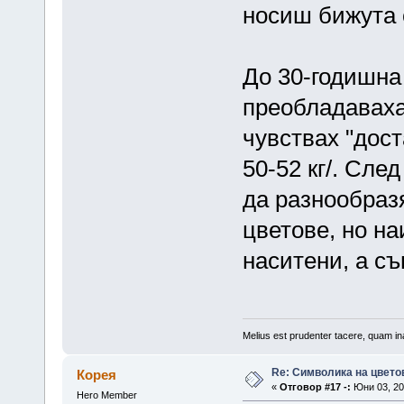
носиш бижута 
До 30-годишна
преобладаваха
чувствах "дост
50-52 кг/. Сле
да разнообразя
цветове, но на
наситени, а с
Melius est prudenter tacere, quam ina
Re: Символика на цвето
Корея
«
Отговор #17 -:
Юни 03, 20
Hero Member