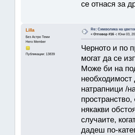
се отнася за д
Re: Символика на цвето
Lilla
«
Отговор #16 -:
Юни 03, 20
Без Астро Теми
Hero Member
Черното и по 
Публикации: 13839
могат да се из
Може би на по
необходимост 
натрапници /н
пространство,
някакви обстоя
случаите, кога
дадеш по-кате