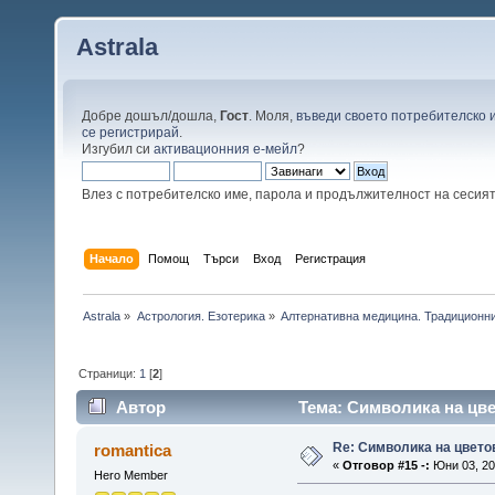
Astrala
Добре дошъл/дошла,
Гост
. Моля,
въведи своето потребителско 
се регистрирай
.
Изгубил си
активационния е-мейл
?
Влез с потребителско име, парола и продължителност на сесия
Начало
Помощ
Търси
Вход
Регистрация
Astrala
»
Астрология. Езотерика
»
Алтернативна медицина. Традиционни
Страници:
1
[
2
]
Автор
Тема: Символика на цве
Re: Символика на цвето
romantica
«
Отговор #15 -:
Юни 03, 20
Hero Member