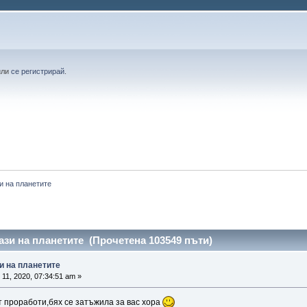
или
се регистрирай
.
 на планетите 
зи на планетите (Прочетена 103549 пъти)
и на планетите
11, 2020, 07:34:51 am »
проработи,бях се затъжила за вас хора