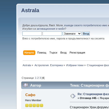
Astrala
Добре дошъл/дошла,
Гост
. Моля,
въведи своето потребителско име
Изгубил си
активационния е-мейл
?
Влез с потребителско име, парола и продължителност на сесията
Начало
Помощ
Търси
Вход
Регистрация
Astrala
»
Астрология. Езотерика
»
Избрани теми
»
Стационарни фази
Страници:
1
2
3
[
4
]
Автор
Тема: Стационарни фа
Re: Стационарни фаз
Сафо
«
Отговор #45 -:
Януари 
Hero Member
Стационарен Уран,форумът 