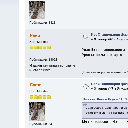
Публикации: 8413
Re: Стационарни фаз
Рени
«
Отговор #46 -:
Януари 
Hero Member
Уран беше стационарен и а
Уран ъглов ли е в картата н
Публикации: 13022
Мъдрият се познава по това,че
много се смее.
„Това е моят ритъм и винаги е 
Re: Стационарни фаз
Сафо
«
Отговор #47 -:
Януари 
Hero Member
Цитат на: Рени в Януари 12, 20
Уран беше стационарен и авг
Уран ъглов ли е в картата на
Мда, интересно.... Незная. 
Публикации: 8413