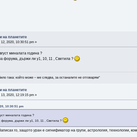
и на планетите
12, 2020, 10:30:51 pm »
вгуст миналата година ?
а форума, държи ли у1, 10, 11 , Светила ?
било така: който може – ме следва, за останалите не отговарям“
и на планетите
13, 2020, 12:19:15 pm »
20, 10:30:51 pm
уст миналата година ?
 форума, държи ли у1, 10, 11 , Светила ?
Написах го, защото уран е сигнификатор на групи, астрология, технологии, ком