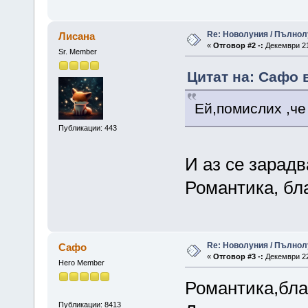
Re: Новолуния / Пълнол
Лисана
«
Отговор #2 -:
Декември 21,
Sr. Member
Цитат на: Сафо 
Ей,помислих ,че 
Публикации: 443
И аз се зарадв
Романтика, б
Re: Новолуния / Пълнол
Сафо
«
Отговор #3 -:
Декември 22,
Hero Member
Романтика,бла
Публикации: 8413