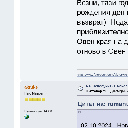
Везни, тази го
рождения ден н
възврат) Нодал
приблизително
Овен края на д
отново в Овен
https://www.facebook.com/VictoryAs
Re: Новолуния / Пълнол
akruks
«
Отговор #8 -:
Декември 23,
Hero Member
Цитат на: romant
Публикации: 14398
02.10.2024 - Нов