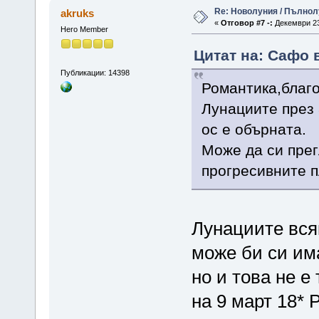
Re: Новолуния / Пълнол
akruks
«
Отговор #7 -:
Декември 23,
Hero Member
Цитат на: Сафо в
Публикации: 14398
Романтика,благо
Лунациите през 
ос е обърната.
Може да си прег
прогресивните п
Лунациите всяк
може би си им
но и това не е
на 9 март 18* 