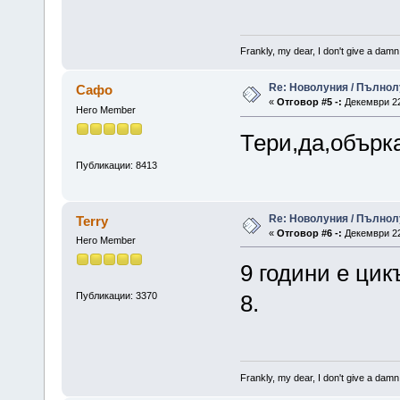
Frankly, my dear, I don't give a damn
Re: Новолуния / Пълнол
Сафо
«
Отговор #5 -:
Декември 22,
Hero Member
Тери,да,обърк
Публикации: 8413
Re: Новолуния / Пълнол
Terry
«
Отговор #6 -:
Декември 22,
Hero Member
9 години е цик
Публикации: 3370
8.
Frankly, my dear, I don't give a damn