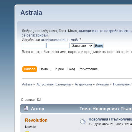
Astrala
Добре дошъл/дошла,
Гост
. Моля,
въведи своето потребителско 
се регистрирай
.
Изгубил си
активационния е-мейл
?
Влез с потребителско име, парола и продължителност на сесия
Начало
Помощ
Търси
Вход
Регистрация
Astrala
»
Астрология. Езотерика
»
Астрология
»
Лунации
»
Новолуния /
Страници: [
1
]
Автор
Тема: Новолуния / Пълн
Новолуния / Пълнолуния
Revolution
«
-:
Декември 21, 2023, 12:34
Newbie