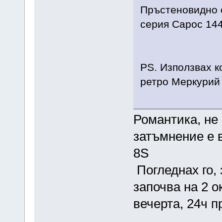
Пръстеновидно с
серия Сарос 14
PS. Използвах к
ретро Меркурий
Романтика, не 
затъмнение е в
8S
Погледнах го,
започва на 2 ок
вечерта, 24ч 