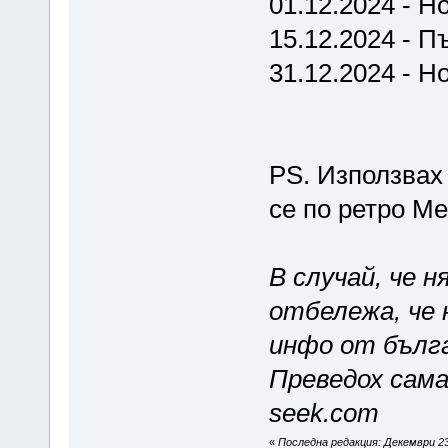
01.12.2024 - Н
15.12.2024 - П
31.12.2024 - Н
PS. Използвах
се по ретро М
В случай, че н
отбележа, че 
инфо от бълга
Преведох сама.
seek.com
«
Последна редакция: Декември 23,