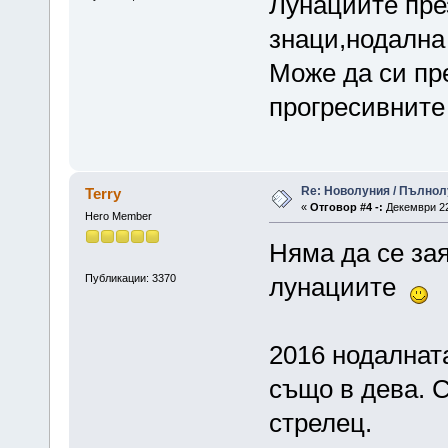
Лунациите през
знаци,нодална 
Може да си пре
прогресивните 
Re: Новолуния / Пълнол
Terry
«
Отговор #4 -:
Декември 22,
Hero Member
Няма да се з
Публикации: 3370
лунациите
2016 нодалнат
също в дева. С
стрелец.