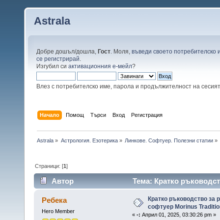
Astrala
Добре дошъл/дошла,
Гост
. Моля,
въведи своето потребителско 
се регистрирай
.
Изгубил си
активационния е-мейл
?
Влез с потребителско име, парола и продължителност на сесия
Начало
Помощ
Търси
Вход
Регистрация
Astrala
»
Астрология. Езотерика
»
Линкове. Софтуер. Полезни статии
»
Страници: [
1
]
Автор
Тема: Кратко ръководств
6.03 (Прочетена 3562 пъти)
Кратко ръководство за 
Ребека
софтуер Morinus Traditio
Hero Member
«
-:
Април 01, 2025, 03:30:26 pm »