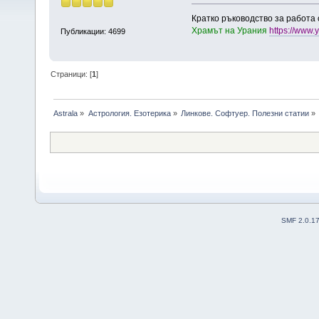
Кратко ръководство за работа
Храмът на Урания
https://www
Публикации: 4699
Страници: [
1
]
Astrala
»
Астрология. Езотерика
»
Линкове. Софтуер. Полезни статии
»
SMF 2.0.1