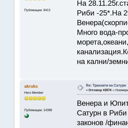
На 28.11.25г.с
Публикации: 8413
Риби -25*.На 2
Венера(скорпи
Много вода-пр
морета,океани
канализация.К
на кални/земн
Re: Транзити на Сатурн
akruks
«
Отговор #2074 -:
Ноември 
Hero Member
Венера и Юпит
Публикации: 14398
Сатурн в Риби
законов /финан