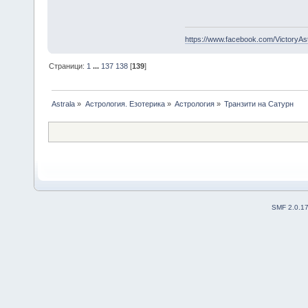
https://www.facebook.com/VictoryAs
Страници:
1
...
137
138
[
139
]
Astrala
»
Астрология. Езотерика
»
Астрология
»
Транзити на Сатурн
SMF 2.0.1