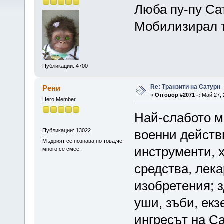
Люба пу-пу Са
Мобилизирал т
Публикации: 4700
Re: Транзити на Сатурн
Рени
«
Отговор #2071 -:
Май 27, 
Hero Member
Най-слабото м
Публикации: 13022
военни действ
Мъдрият се познава по това,че
инструменти, 
много се смее.
средства, лека
изобретения; з
уши, зъби, ек
ингресът на Са