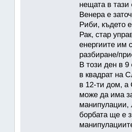
нещата в тази
Венера е заточ
Риби, където е
Рак, стар упра
енергиите им 
разбиране/при
В този ден в 9
в квадрат на С
в 12-ти дом, а
може да има з
манипулации, Л
борбата ще е з
манипулациит