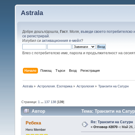
Astrala
Добре дошъл/дошла,
Гост
. Моля,
въведи своето потребителско 
се регистрирай
.
Изгубил си
активационния е-мейл
?
Влез с потребителско име, парола и продължителност на сесия
Начало
Помощ
Търси
Вход
Регистрация
Astrala
»
Астрология. Езотерика
»
Астрология
»
Транзити на Сатурн
Страници:
1
...
137
138
[
139
]
Автор
Тема: Транзити на Сатур
Re: Транзити на Сатурн
Ребека
«
Отговор #2070 -:
Май 26, 
Hero Member