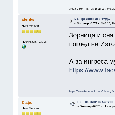
„Това е моят ритъм и винаги е бил
Re: Транзити на Сатурн
akruks
«
Отговор #2072 -:
Май 28, 20
Hero Member
Зорница и оня 
Публикации: 14398
поглед на Изт
А за ингреса м
https://www.f
https://www.facebook.com/VictoryAs
Re: Транзити на Сатурн
Сафо
«
Отговор #2073 -:
Ноември 
Hero Member