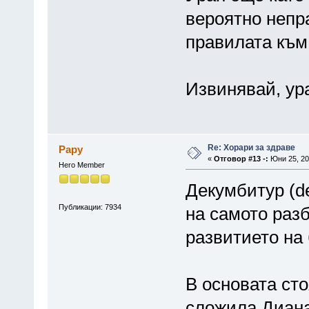
вероятно непр
правилата към
Извинявай, ур
Re: Хорари за здраве
Papy
«
Отговор #13 -:
Юни 25, 20
Hero Member
Декумбитур (de
Публикации: 7934
на самото разб
развитието на
В основата сто
сложила Диан