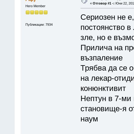
«
Отговор #1 -:
Юни 22, 2013
Hero Member
Сериозен не е,
Публикации: 7934
постоянство в 
зле, но е възм
Прилича на пр
възпаление
Трябва да се о
на лекар-отиди
конюнктивит
Нептун в 7-ми
становище-я от
наум