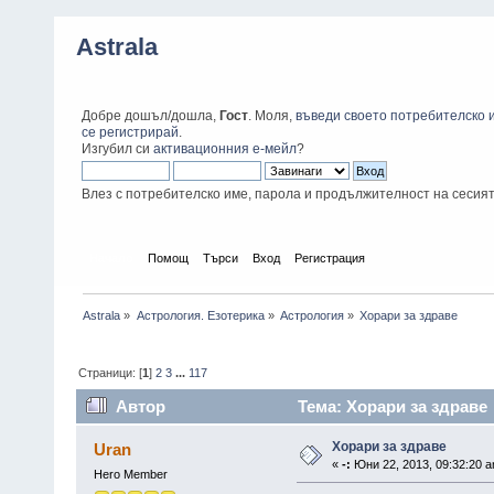
Astrala
Добре дошъл/дошла,
Гост
. Моля,
въведи своето потребителско 
се регистрирай
.
Изгубил си
активационния е-мейл
?
Влез с потребителско име, парола и продължителност на сесия
Начало
Помощ
Търси
Вход
Регистрация
Astrala
»
Астрология. Езотерика
»
Астрология
»
Хорари за здраве
Страници: [
1
]
2
3
...
117
Автор
Тема: Хорари за здраве 
Хорари за здраве
Uran
«
-:
Юни 22, 2013, 09:32:20 a
Hero Member