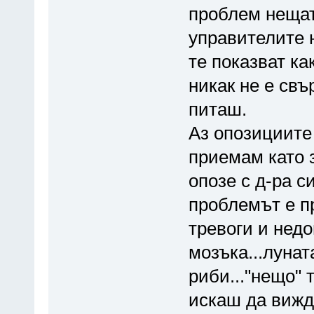
проблем нещат
управителите н
те показват ка
никак не е свър
питаш.
Аз опозициите
приемам като 
опозе с д-ра си
проблемът е п
тревоги и недо
мозъка...луната
риби..."нещо" 
искаш да виж