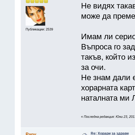
Не видях така
може да преме
Публикации: 2539
Имам ли серио
Въпроса го за
такъв, който и
за очи.
Не знам дали е
хорарната карт
наталната ми Л
«
Последна редакция: Юни 23, 2013
Re: Хорари за здраве
Papy