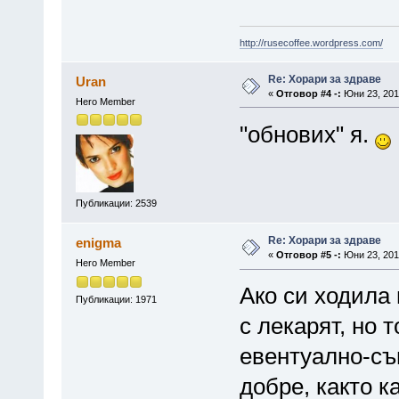
http://rusecoffee.wordpress.com/
Re: Хорари за здраве
Uran
«
Отговор #4 -:
Юни 23, 2013
Hero Member
"обнових" я.
Публикации: 2539
Re: Хорари за здраве
enigma
«
Отговор #5 -:
Юни 23, 2013
Hero Member
Ако си ходила 
Публикации: 1971
с лекарят, но 
евентуално-същ
добре, както к