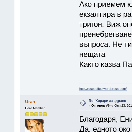
Ако приемем юп
екзалтира в ра
тригон. Виж оп
пренебрегване 
въпроса. Не т
нещата
Както казва Па
http://rusecoffee.wordpress.com/
Re: Хорари за здраве
Uran
«
Отговор #6 -:
Юни 23, 2013
Hero Member
Благодаря, Ен
Да, едното око