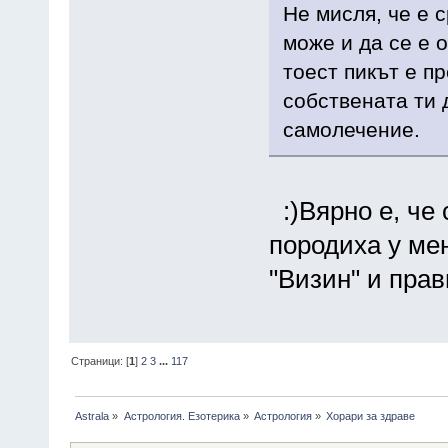
Не мисля, че е 
може и да се е 
тоест пикът е п
собствената ти 
самолечение.
:)Вярно е, че 
породиха у ме
"Визин" и пра
Страници: [
1
]
2
3
...
117
Astrala
»
Астрология. Езотерика
»
Астрология
»
Хорари за здраве