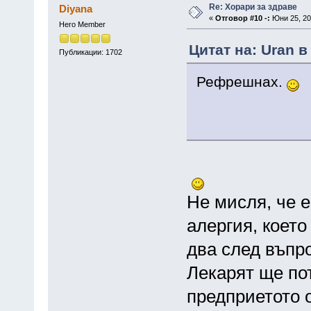
Re: Хорари за здраве
Diyana
«
Отговор #10 -:
Юни 25, 20
Hero Member
Цитат на: Uran в
Публикации: 1702
Рефрешнах.
Не мисля, че е
алергия, което
два след въпро
Лекарят ще по
предприетото 