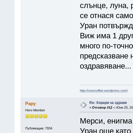
слънце, луна, р
се отнася само
Уран потвържд
Виж има 1 дру
много по-точно
предсказване 
оздравяване...
http://rusecoffee.wordpress.com/
Re: Хорари за здраве
Papy
«
Отговор #12 -:
Юни 25, 20
Hero Member
Мерси, енигма
Публикации: 7934
Уран още като 