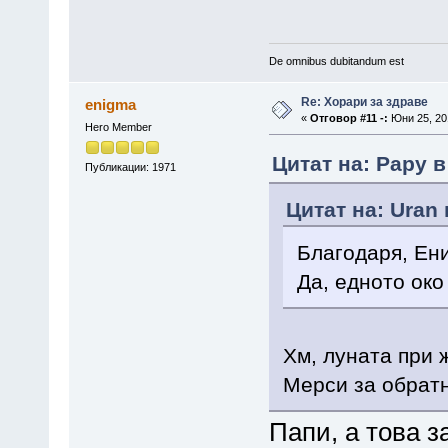
De omnibus dubitandum est
Re: Хорари за здраве
enigma
«
Отговор #11 -:
Юни 25, 201
Hero Member
Цитат на: Papy в
Публикации: 1971
Цитат на: Uran 
Благодаря, Ен
Да, едното око
Хм, луната при 
Мерси за обрат
Папи, а това з