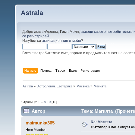
Astrala
Добре дошъл/дошла,
Гост
. Моля,
въведи своето потребителско 
се регистрирай
.
Изгубил си
активационния е-мейл
?
Влез с потребителско име, парола и продължителност на сесия
Начало
Помощ
Търси
Вход
Регистрация
Astrala
»
Астрология. Езотерика
»
Мистика
»
Магията
Страници:
1
...
9
10
[
11
]
Автор
Тема: Магията (Прочете
Re: Магията
maimunka365
«
Отговор #150 -:
Август 04,
Hero Member