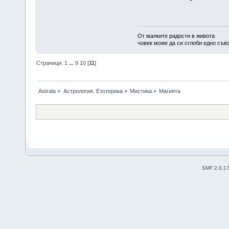
От малките радости в живота
човек може да си сглоби едно съв
Страници:
1
...
9
10
[
11
]
Astrala
»
Астрология. Езотерика
»
Мистика
»
Магията
SMF 2.0.1