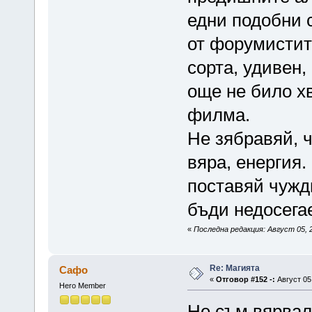
едни подобни 
от форумистите
сорта, удивен,
още не било х
филма.
Не зябравяй, ч
вяра, енергия.
поставяй чужд
бъди недосега
«
Последна редакция: Август 05, 
Re: Магията
Сафо
«
Отговор #152 -:
Август 05,
Hero Member
Не съм вярвал