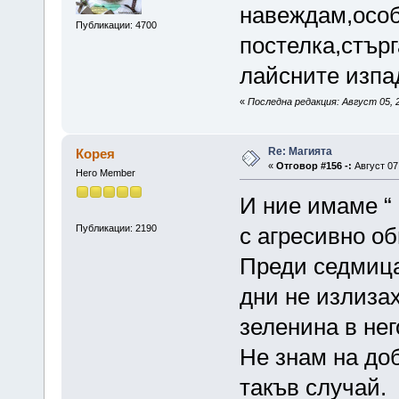
навеждам,особ
Публикации: 4700
постелка,стър
лайсните изпа
«
Последна редакция: Август 05, 2
Re: Магията
Корея
«
Отговор #156 -:
Август 07,
Hero Member
И ние имаме “ 
Публикации: 2190
с агресивно о
Преди седмица
дни не излизах
зеленина в нег
Не знам на до
такъв случай.