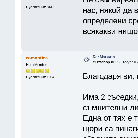
Публикации: 8413
нас, някой да 
определени сре
всякакви нищо
Re: Магията
romantica
«
Отговор #153 -:
Август 05,
Hero Member
Благодаря ви
Публикации: 1984
Има 2 съседки
съмнителни ли
Една от тях е 
щори са винаги