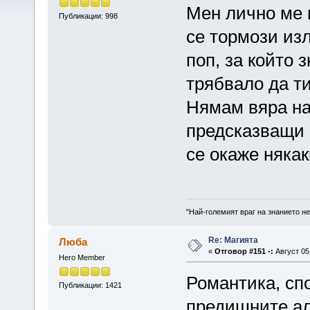
Мен лично ме 
Публикации: 998
се тормози из
поп, за който 
трябвало да ти
Нямам вяра на
предсказващи 
се окаже няка
"Най-големият враг на знанието не
Re: Магията
Люба
«
Отговор #151 -:
Август 05,
Hero Member
Романтика, спо
Публикации: 1421
предишните ал