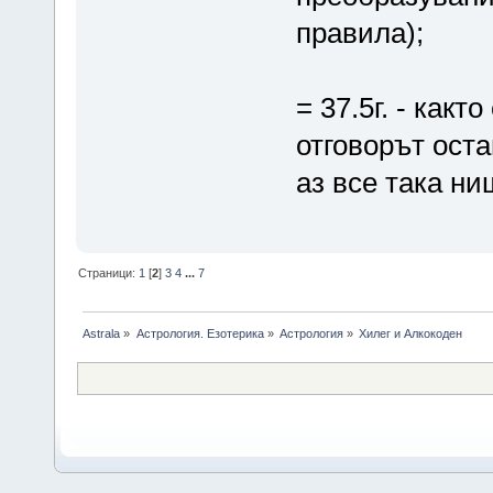
правила);
= 37.5г. - какт
отговорът оста
аз все така н
Страници:
1
[
2
]
3
4
...
7
Astrala
»
Астрология. Езотерика
»
Астрология
»
Хилег и Алкокоден