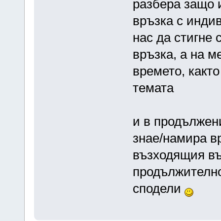
разбера защо и
връзка с инди
нас да стигне
връзка, а на м
времето, както
темата
и в продължени
знае/намира в
възходящия въ
продължително
сподели