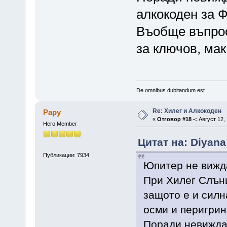
алкокоден за Ф
Въобще въпрос
за ключов, мак
De omnibus dubitandum est
Re: Хилег и Алкокоден
Papy
«
Отговор #18 -:
Август 12, 
Hero Member
Цитат на: Diyana
Публикации: 7934
Юпитер не вижда
При Хилег Слънц
защото е и силн
осми и перигрин
Поради невижда