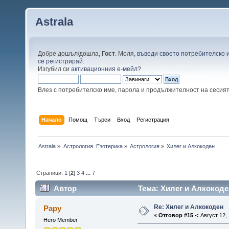
Astrala
Добре дошъл/дошла,
Гост
. Моля,
въведи своето потребителско 
се регистрирай
.
Изгубил си
активационния е-мейл
?
Влез с потребителско име, парола и продължителност на сесия
Начало
Помощ
Търси
Вход
Регистрация
Astrala
»
Астрология. Езотерика
»
Астрология
»
Хилег и Алкокоден
Страници:
1
[
2
]
3
4
...
7
Автор
Тема: Хилег и Алкокоде
Re: Хилег и Алкокоден
Papy
«
Отговор #15 -:
Август 12, 
Hero Member