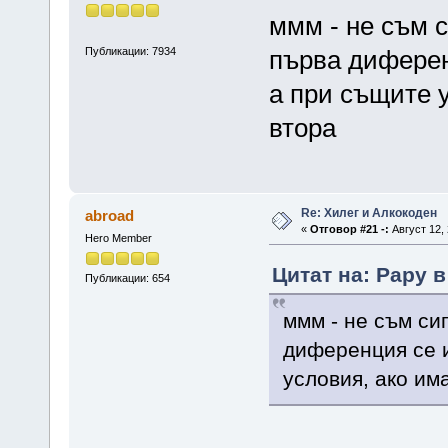
ммм - не съм с
Публикации: 7934
първа диферен
а при същите у
втора
Re: Хилег и Алкокоден
abroad
«
Отговор #21 -:
Август 12, 
Hero Member
Цитат на: Papy в
Публикации: 654
ммм - не съм си
диференция се и
условия, ако им