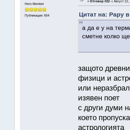
«
Отговор #22 -:
Август 12, 
Hero Member
Цитат на: Papy в
Публикации: 654
а да е у на тер
сметне колко щ
защото древни
физици и астр
или неразбрала
изявен поет
с други думи 
което пропуска
астрологията