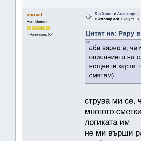
Re: Хилег и Алкокоден
abroad
«
Отговор #28 -:
Август 13, 
Hero Member
Цитат на: Papy в
Публикации: 654
абе вярно е, че 
описанието на сл
нощните карти т
смятам)
струва ми се,
многото сметки
логиката им
не ми върши ра