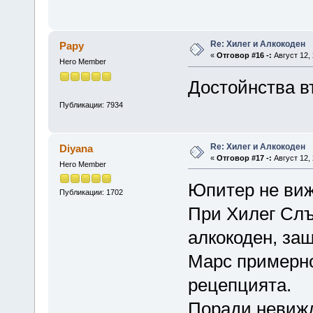
Re: Хилег и Алкокоден
Papy
«
Отговор #16 -:
Август 12, 
Hero Member
Достойнства в
Публикации: 7934
Re: Хилег и Алкокоден
Diyana
«
Отговор #17 -:
Август 12, 
Hero Member
Юпитер не виж
Публикации: 1702
При Хилег Слъ
алкокоден, защ
Марс примерно
рецепцията.
Поради невижд