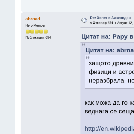
Re: Хилег и Алкокоден
abroad
«
Отговор #24 -:
Август 12, 
Hero Member
Цитат на: Papy в
Публикации: 654
Цитат на: abroa
защото древни
физици и астр
неразбрала, но
как можа да го 
веднага се сеща
http://en.wikipe