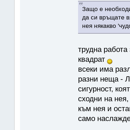
Защо е необходи
да си връщате вя
нея някакво 'чуд
трудна работа 
квадрат
всеки има раз
разни неща - Л
сигурност, коя
сходни на нея,
към нея и оста
само наслажде