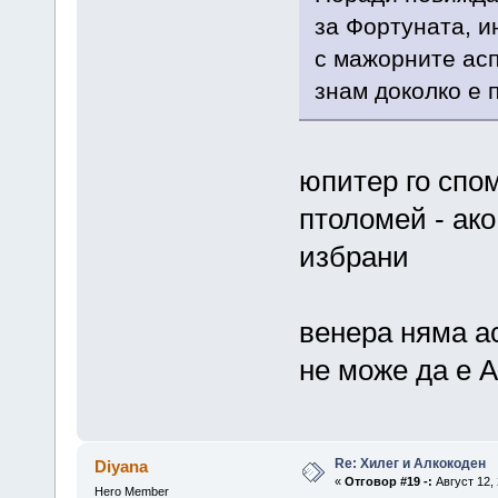
за Фортуната, и
с мажорните асп
знам доколко е 
юпитер го спом
птоломей - ако
избрани
венера няма а
не може да е А
Re: Хилег и Алкокоден
Diyana
«
Отговор #19 -:
Август 12, 
Hero Member