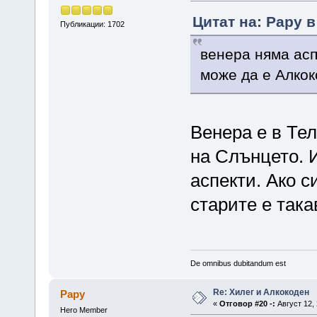
Цитат на: Papy в
Публикации: 1702
венера няма асп
може да е Алкок
Венера е в Тел
на Слънцето. 
аспекти. Ако с
старите е така
De omnibus dubitandum est
Re: Хилег и Алкокоден
Papy
«
Отговор #20 -:
Август 12, 
Hero Member