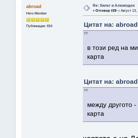
Re: Хилег и Алкокоден
abroad
«
Отговор #29 -:
Август 13, 
Hero Member
Цитат на: abroad
Публикации: 654
в този ред на ми
карта
Цитат на: abroad
между другото -
карта