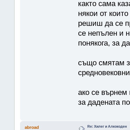
както сама каз
някои от коит
решиш да се п
се непълен и н
понякога, за 
също смятам з
средновековни
ако се върнем 
за дадената п
Re: Хилег и Алкокоден
abroad