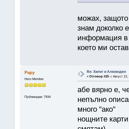
можах, защото 
знам доколко 
информация в 
което ми остав
Re: Хилег и Алкокоден
Papy
«
Отговор #25 -:
Август 13, 
Hero Member
абе вярно е, ч
Публикации: 7934
непълно описан
много "ако"
нощните карти 
смятам)