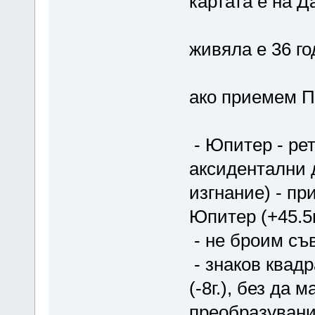
картата е на Д
живяла е 36 го
ако приемем ПФ
- Юпитер - ре
аксидентални д
изгнание) - пр
Юпитер (+45.5г
- не броим съ
- знаков квадр
(-8г.), без да 
преобразувани