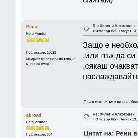
Re: Хилег и Алкокоден
Рени
«
Отговор #26 -:
Август 13, 
Hero Member
Защо е необхо
Публикации: 13022
,или пък да си
Мъдрият се познава по това,че
,сякаш очакват
много се смее.
наслаждавайте
„Това е моят ритъм и винаги е бил
Re: Хилег и Алкокоден
abroad
«
Отговор #27 -:
Август 13, 
Hero Member
Цитат на: Рени в
Публикации: 654