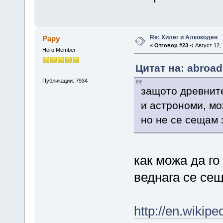
Re: Хилег и Алкокоден
Papy
«
Отговор #23 -:
Август 12, 
Hero Member
Цитат на: abroad
Публикации: 7934
защото древнит
и астрономи, мо
но не се сещам 
как можа да г
веднага се се
http://en.wiki