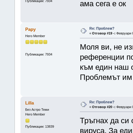
Публикации: 7934
ама сега е ок
Re: Проблем?
Papy
«
Отговор #19 -:
Февруари 0
Hero Member
Моля ви, не и
Публикации: 7934
референции по
към един наш
Проблемът им 
Re: Проблем?
Lilla
«
Отговор #20 -:
Февруари 0
Без Астро Теми
Hero Member
Тръгнах да си 
Публикации: 13839
вируса. За еди