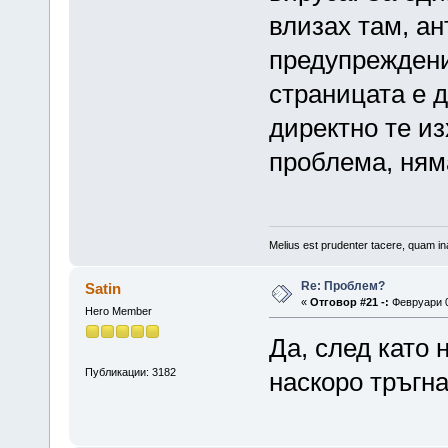
влизах там, а
предупреждени
страницата е 
директно те из
проблема, ням
Melius est prudenter tacere, quam ina
Re: Проблем?
Satin
«
Отговор #21 -:
Февруари 0
Hero Member
Да, след като 
Публикации: 3182
наскоро тръгна