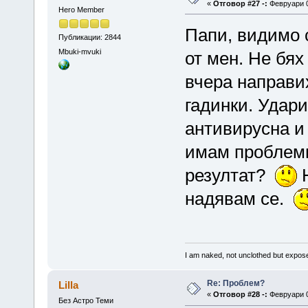
«
Отговор #27 -:
Февруари 0
Hero Member
Папи, видимо с
Публикации: 2844
Mbuki-mvuki
от мен. Не бях
вчера направи
гадинки. Удари
антивирусна и
имам проблеми
резултат?
Н
надявам се.
I am naked, not unclothed but expo
Re: Проблем?
Lilla
«
Отговор #28 -:
Февруари 0
Без Астро Теми