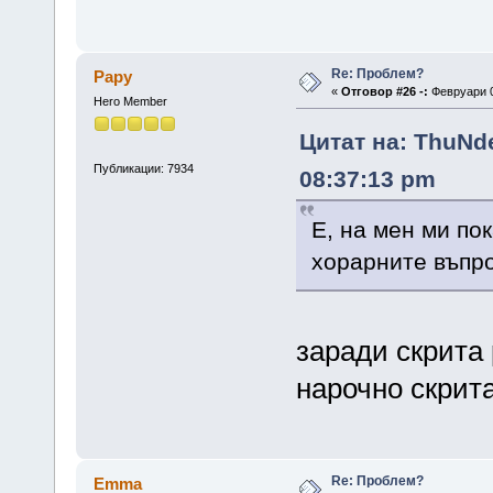
Re: Проблем?
Papy
«
Отговор #26 -:
Февруари 0
Hero Member
Цитат на: ThuNd
Публикации: 7934
08:37:13 pm
Е, на мен ми по
хорарните въпро
заради скрита
нарочно скрита
Re: Проблем?
Emma