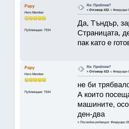
Re: Проблем?
Papy
«
Отговор #22 -:
Февруари 0
Hero Member
Да, Тъндър, з
Публикации: 7934
Страницата, де
пак като е гото
Re: Проблем?
Papy
«
Отговор #23 -:
Февруари 0
Hero Member
не би трябвал
Публикации: 7934
А които посещ
машините, осо
ден-два
«
Последна редакция: Февруари 08