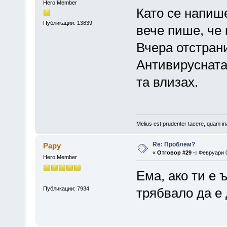
Hero Member
Като се напише
Публикации: 13839
вече пише, че
Вчера отстрани
Антивирусната
та влизах.
Melius est prudenter tacere, quam ina
Re: Проблем?
Papy
«
Отговор #29 -:
Февруари 0
Hero Member
Ема, ако ти е 
Публикации: 7934
трябвало да е