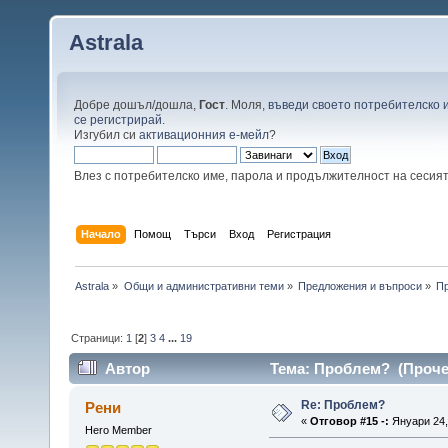
Astrala
Добре дошъл/дошла,
Гост
. Моля,
въведи своето потребителско 
се регистрирай
.
Изгубил си
активационния е-мейл
?
Влез с потребителско име, парола и продължителност на сесия
Начало
Помощ
Търси
Вход
Регистрация
Astrala
»
Общи и административни теми
»
Предложения и въпроси
»
П
Страници:
1
[
2
]
3
4
...
19
Автор
Тема: Проблем? (Прочет
Re: Проблем?
Рени
«
Отговор #15 -:
Януари 24, 
Hero Member