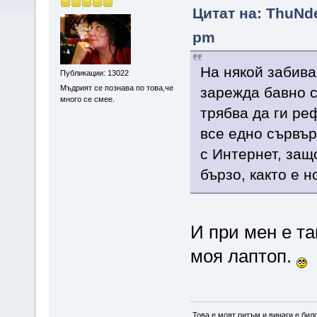
Цитат на: ThuNd
pm
На някой забив
Публикации: 13022
Мъдрият се познава по това,че
зарежда бавно с
много се смее.
трябва да ги ре
все едно сървър
с Интернет, защ
бързо, както е 
И при мен е та
моя лаптоп.
„Това е моят ритъм и винаги е бил