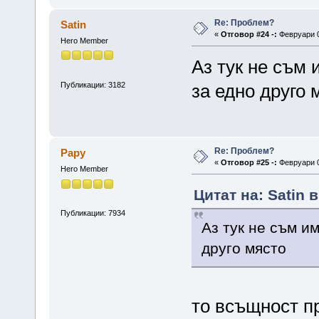
Re: Проблем?
Satin
«
Отговор #24 -:
Февруари 0
Hero Member
Аз тук не съм 
Публикации: 3182
за едно друго 
Re: Проблем?
Papy
«
Отговор #25 -:
Февруари 0
Hero Member
Цитат на: Satin 
Публикации: 7934
Аз тук не съм и
друго място
то всъщност пр