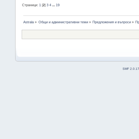
Страници:
1
[
2
]
3
4
...
19
Astrala
»
Общи и административни теми
»
Предложения и въпроси
»
П
SMF 2.0.1