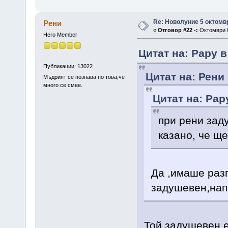
Re: Новолуние 5 октомв
Рени
«
Отговор #22 -:
Октомври 0
Hero Member
Цитат на: Papy в
Публикации: 13022
Цитат на: Рени
Мъдрият се познава по това,че
много се смее.
Цитат на: Pap
при рени заду
казано, че щ
Да ,имаше разг
задушевен,нап
Той задушевен е