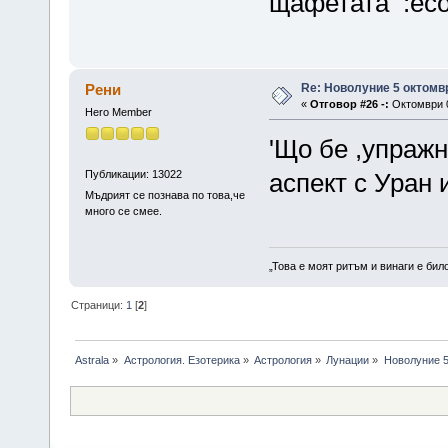
щафетата :eco
Re: Новолуние 5 октомв
Рени
«
Отговор #26 -:
Октомври 0
Hero Member
'Що бе ,упраж
Публикации: 13022
аспект с Уран 
Мъдрият се познава по това,че
много се смее.
„Това е моят ритъм и винаги е бил
Страници:
1
[
2
]
Astrala
»
Астрология. Езотерика
»
Астрология
»
Лунации
»
Новолуние 5