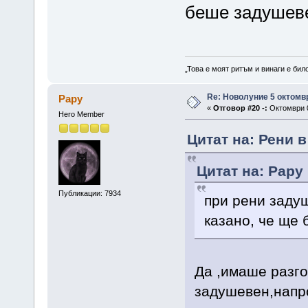
беше задушев
„Това е моят ритъм и винаги е бил
Re: Новолуние 5 октомв
Papy
«
Отговор #20 -:
Октомври 0
Hero Member
Цитат на: Рени в
Цитат на: Papy
Публикации: 7934
при рени задуш
казано, че ще
Да ,имаше разгов
задушевен,напр