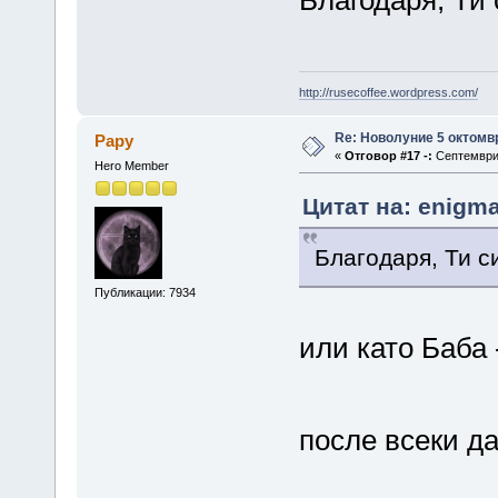
Благодаря, Ти 
http://rusecoffee.wordpress.com/
Re: Новолуние 5 октомв
Papy
«
Отговор #17 -:
Септември 
Hero Member
Цитат на: enigma
Благодаря, Ти с
Публикации: 7934
или като Баба 
после всеки д