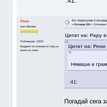
:41:
Re: Новолуние 5 октомв
Рени
«
Отговор #24 -:
Октомври 0
Hero Member
Цитат на: Papy в
Публикации: 13022
Цитат на: Рени
Мъдрият се познава по това,че
много се смее.
Нямаше и грам 
:41:
Погадай сега з