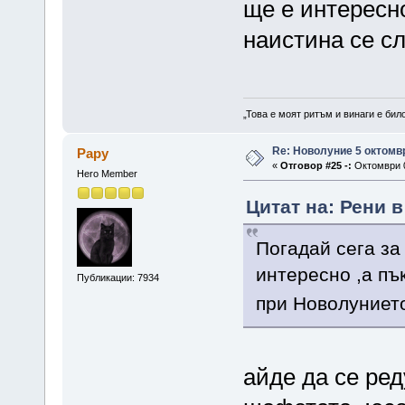
ще е интересно
наистина се с
„Това е моят ритъм и винаги е бил
Re: Новолуние 5 октомв
Papy
«
Отговор #25 -:
Октомври 0
Hero Member
Цитат на: Рени в
Погадай сега за
интересно ,а пъ
Публикации: 7934
при Новолуниет
айде да се ред