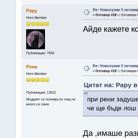
Re: Новолуние 5 октомв
Papy
«
Отговор #18 -:
Октомври 0
Hero Member
Айде кажете к
Публикации: 7934
Re: Новолуние 5 октомв
Рени
«
Отговор #19 -:
Октомври 0
Hero Member
Цитат на: Papy в
Публикации: 13022
при рени задуше
Мъдрият се познава по това,че
много се смее.
че ще бъде лош
Да ,имаше разг