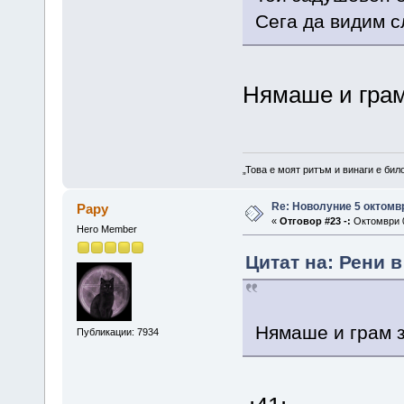
Сега да видим 
Нямаше и грам
„Това е моят ритъм и винаги е бил
Re: Новолуние 5 октомв
Papy
«
Отговор #23 -:
Октомври 0
Hero Member
Цитат на: Рени в
Нямаше и грам з
Публикации: 7934