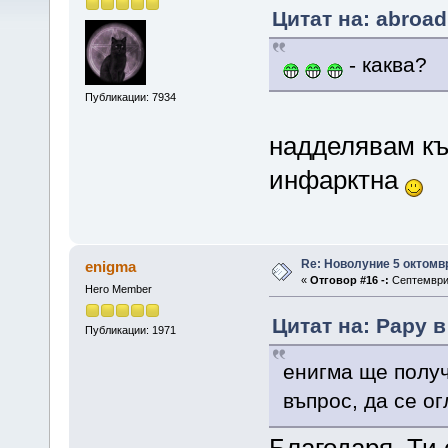
Цитат на: abroad
- каква?
Публикации: 7934
надделявам къ
инфарктна
Re: Новолуние 5 октомв
enigma
«
Отговор #16 -:
Септември 
Hero Member
Цитат на: Papy в
Публикации: 1971
енигма ще получ
въпрос, да се о