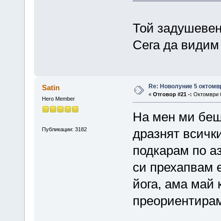
Той задушевен 
Сега да видим
Re: Новолуние 5 октомв
Satin
«
Отговор #21 -:
Октомври 0
Hero Member
На мен ми беш
Публикации: 3182
дразнят всички
подкарам по а
си прехапвам е
йога, ама май 
преориентир