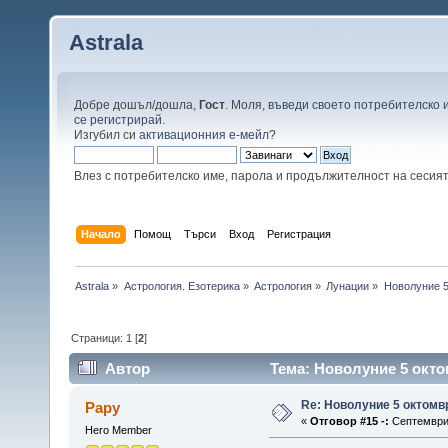
Astrala
Добре дошъл/дошла,
Гост
. Моля,
въведи своето потребителско 
се регистрирай
.
Изгубил си
активационния е-мейл
?
Влез с потребителско име, парола и продължителност на сесия
Начало
Помощ
Търси
Вход
Регистрация
Astrala
»
Астрология. Езотерика
»
Астрология
»
Лунации
»
Новолуние 5
Страници:
1
[
2
]
Автор
Тема: Новолуние 5 окто
Re: Новолуние 5 октомв
Papy
«
Отговор #15 -:
Септември 
Hero Member