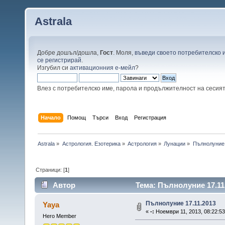
Astrala
Добре дошъл/дошла,
Гост
. Моля,
въведи своето потребителско 
се регистрирай
.
Изгубил си
активационния е-мейл
?
Влез с потребителско име, парола и продължителност на сесия
Начало
Помощ
Търси
Вход
Регистрация
Astrala
»
Астрология. Езотерика
»
Астрология
»
Лунации
»
Пълнолуние 
Страници: [
1
]
Автор
Тема: Пълнолуние 17.11.
Пълнолуние 17.11.2013
Yaya
«
-:
Ноември 11, 2013, 08:22:53
Hero Member