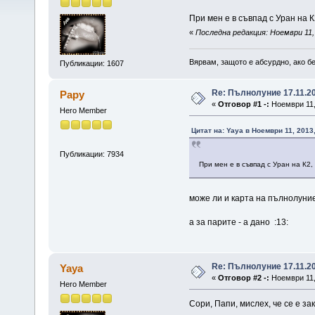
При мен е в съвпад с Уран на К
«
Последна редакция: Ноември 11, 
Вярвам, защото е абсурдно, ако бе
Публикации: 1607
Re: Пълнолуние 17.11.2
Papy
«
Отговор #1 -:
Ноември 11, 
Hero Member
Цитат на: Yaya в Ноември 11, 2013
Публикации: 7934
При мен е в съвпад с Уран на К2,
може ли и карта на пълнолуни
а за парите - а дано :13:
Re: Пълнолуние 17.11.2
Yaya
«
Отговор #2 -:
Ноември 11, 
Hero Member
Сори, Папи, мислех, че се е за