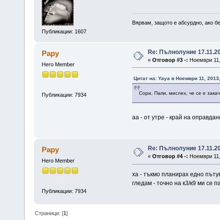
Вярвам, защото е абсурдно, ако бе
Публикации: 1607
Re: Пълнолуние 17.11.2
Papy
«
Отговор #3 -:
Ноември 11, 
Hero Member
Цитат на: Yaya в Ноември 11, 2013
Сори, Папи, мислех, че се е зака
Публикации: 7934
аа - от утре - край на оправда
Re: Пълнолуние 17.11.2
Papy
«
Отговор #4 -:
Ноември 11, 
Hero Member
ха - тъкмо планирах едно пъту
гледам - точно на к3/к9 ми се 
Публикации: 7934
Страници: [
1
]