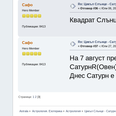
Re: Цикъл Слънце - Сат
Сафо
«
Отговор #36 -:
Юли 06, 20
Hero Member
Квадрат Слънц
Публикации: 8413
Re: Цикъл Слънце - Сат
Сафо
«
Отговор #37 -:
Юли 27, 20
Hero Member
На 7 август пр
Публикации: 8413
СатурнR(Овен)
Днес Сатурн е
Страници:
1
2
[
3
]
Astrala
»
Астрология. Езотерика
»
Астрология
»
Цикъл Слънце - Сатурн