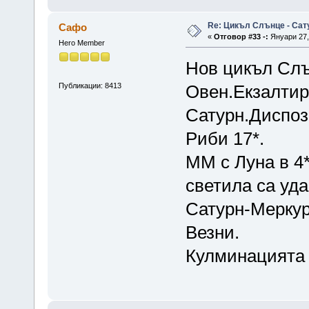
Re: Цикъл Слънце - Сат
Сафо
«
Отговор #33 -:
Януари 27, 
Hero Member
Нов цикъл Слън
Публикации: 8413
Овен.Екзалтир
Сатурн.Диспоз
Риби 17*.
ММ с Луна в 4*
светила са уд
Сатурн-Меркури
Везни.
Кулминацията е