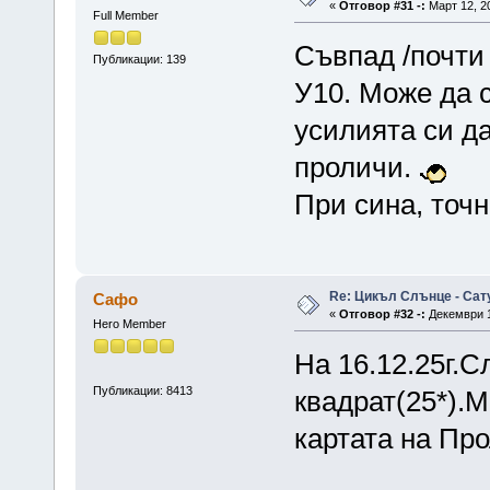
«
Отговор #31 -:
Март 12, 20
Full Member
Съвпад /почти 
Публикации: 139
У10. Може да 
усилията си д
проличи.
При сина, точн
Re: Цикъл Слънце - Сат
Сафо
«
Отговор #32 -:
Декември 1
Hero Member
На 16.12.25г.
Публикации: 8413
квадрат(25*).М
картата на Пр