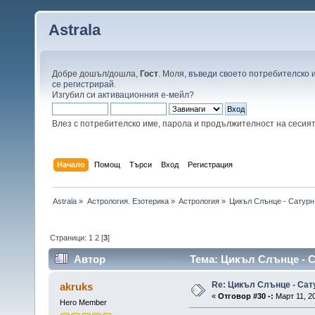
Astrala
Добре дошъл/дошла,
Гост
. Моля,
въведи своето потребителско 
се регистрирай
.
Изгубил си
активационния е-мейл
?
Влез с потребителско име, парола и продължителност на сесия
Начало
Помощ
Търси
Вход
Регистрация
Astrala
»
Астрология. Езотерика
»
Астрология
»
Цикъл Слънце - Сатурн
Страници:
1
2
[
3
]
Автор
Тема: Цикъл Слънце - С
Re: Цикъл Слънце - Сат
akruks
«
Отговор #30 -:
Март 11, 20
Hero Member