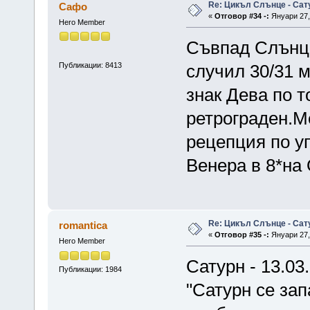
Re: Цикъл Слънце - Сат
Сафо
«
Отговор #34 -:
Януари 27, 
Hero Member
Съвпад Слънце
Публикации: 8413
случил 30/31 м
знак Дева по т
ретрограден.М
рецепция по у
Венера в 8*на
Re: Цикъл Слънце - Сат
romantica
«
Отговор #35 -:
Януари 27, 
Hero Member
Сатурн - 13.03.
Публикации: 1984
"Сатурн се зап