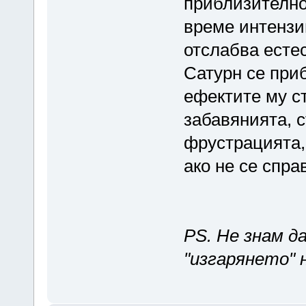
приблизително 
време интензи
отслабва естес
Сатурн се при
ефектите му с
забавянията, с
фрустрацията,
ако не се спра
PS. Не знам д
"изгарянето" 