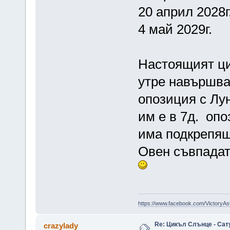
20 април 2028г
4 май 2029г.
Настоящият ци
утре навършва 
опозиция с Лу
им е в 7д. опо
има подкрепящ
Овен съвпадат
https://www.facebook.com/VictoryAs
Re: Цикъл Слънце - Сат
crazylady