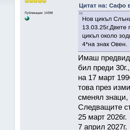
Цитат на: Сафо в
Публикации: 14398
Нов цикъл Слънц
13.03.25г.Двете
цикъл около зод
4*на знак Овен.
Имаш предвид,
бил преди 30г.
на 17 март 199
това през изми
сменял знаци,
Следващите с
25 март 2026г.
7 април 2027г.