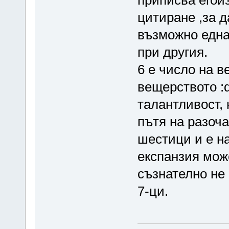
цитиране ,за д
възможно една 
при другия.
6 е число на в
вещерството :d
талантливост, 
пътя на разоча
шестици и е на
експанзия може
съзнателно не
7-ци.