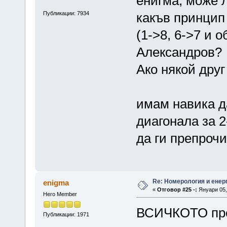
енигма, може 
Публикации: 7934
какъв принцип
(1->8, 6->7 и 
Александров?
Ако някой друг
имам навика да
диагонала за 2
да ги препроч
Re: Номерология и енер
enigma
«
Отговор #25 -:
Януари 05, 
Hero Member
ВСИЧКОТО пре
Публикации: 1971