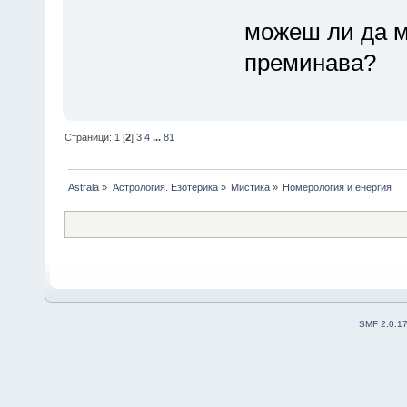
можеш ли да м
преминава?
Страници:
1
[
2
]
3
4
...
81
Astrala
»
Астрология. Езотерика
»
Мистика
»
Номерология и енергия
SMF 2.0.1