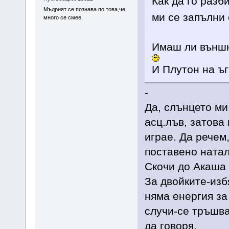
Как да го разб
Мъдрият се познава по това,че
ми се запълни 
много се смее.
Имаш ли външн
И Плутон на ъг
-
Да, слънцето ми
асц.лъв, затова 
играе. Да речем
поставено натал
Скочи до Акаша 
За двойките-изб
няма енергия за
случи-се тръшва
да говоря.