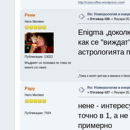
http://rusecoffee.wordpress.com/
Re: Номерология и енер
Рени
«
Отговор #26 -:
Януари 05, 
Hero Member
Enigma ,докол
как се "виждат
астрологията 
Публикации: 13022
Мъдрият се познава по това,че
много се смее.
„Това е моят ритъм и винаги е бил
Re: Номерология и енер
Papy
«
Отговор #27 -:
Януари 05, 
Hero Member
нене - интерес
Публикации: 7934
точно в 1, а не
примерно