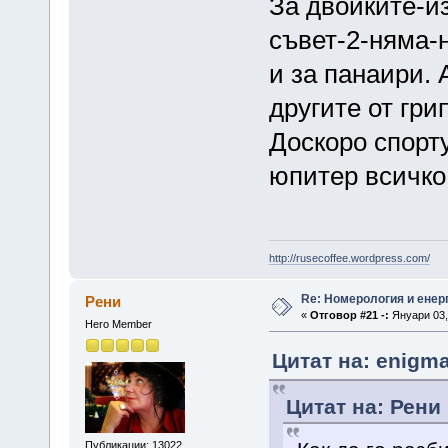
За двойките-и
съвет-2-няма-н
и за панаири. 
другите от гри
Доскоро спорт
юпитер всичко 
http://rusecoffee.wordpress.com/
Re: Номерология и енер
Рени
«
Отговор #21 -:
Януари 03, 
Hero Member
Цитат на: enigma
Цитат на: Рени 
Публикации: 13022