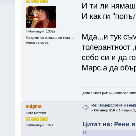
И ти ли нямаш 2
И как ги "поп
Публикации: 13022
Мда...и тук съ
Мъдрият се познава по това,че
много се смее.
толерантност ,
себе си и да г
Марс,а да объ
„Това е моят ритъм и винаги е бил
Re: Номерология и енер
enigma
«
Отговор #16 -:
Януари 03, 
Hero Member
Цитат на: Рени в
Публикации: 1971