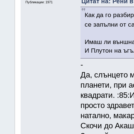
Цитат на: Рени в
Публикации: 1971
Как да го разби
се запълни от с
Имаш ли външна
И Плутон на ъгъ
-
Да, слънцето 
планети, при а
квадрати. :85:
просто здраве
натално, макар
Скочи до Акаша