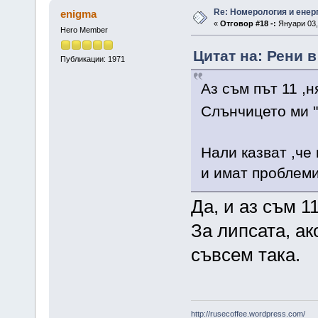
Re: Номерология и енер
enigma
«
Отговор #18 -:
Януари 03, 
Hero Member
Цитат на: Рени в
Публикации: 1971
Аз съм път 11 ,
Слънчицето ми 
Нали казват ,че 
и имат проблем
Да, и аз съм 11
За липсата, ак
съвсем така.
http://rusecoffee.wordpress.com/