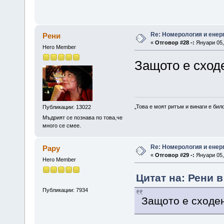
Re: Номерология и енер
Рени
«
Отговор #28 -:
Януари 05, 
Hero Member
Защото е сход
„Това е моят ритъм и винаги е бил
Публикации: 13022
Мъдрият се познава по това,че
много се смее.
Re: Номерология и енер
Papy
«
Отговор #29 -:
Януари 05, 
Hero Member
Цитат на: Рени в
Публикации: 7934
Защото е сходен