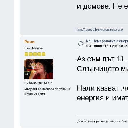
и домове. Не 
http://rusecoffee.wordpress.com/
Re: Номерология и енер
Рени
«
Отговор #17 -:
Януари 03, 
Hero Member
Аз съм път 11
Слънчицето м
Публикации: 13022
Нали казват ,ч
Мъдрият се познава по това,че
много се смее.
енергия и има
„Това е моят ритъм и винаги е бил