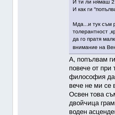
И ти ли нямаш 2,
И как ги "попъл
Мда...и тук съм
толерантност ,к
да го пратя мал
внимание на В
А, попълвам ги
повече от при 
философия да 
вече не ми се 
Освен това съм
двойчица грам.
воден асценде