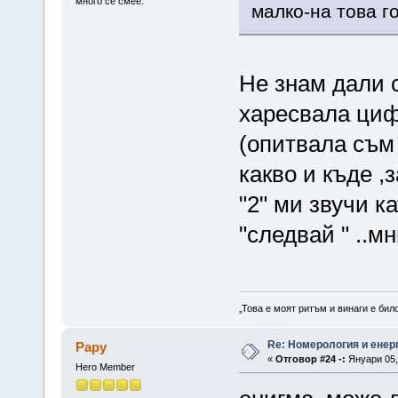
много се смее.
малко-на това г
Не знам дали с
харесвала цифр
(опитвала съм 
какво и къде ,
"2" ми звучи к
"следвай " ..м
„Това е моят ритъм и винаги е бил
Re: Номерология и енер
Papy
«
Отговор #24 -:
Януари 05, 
Hero Member