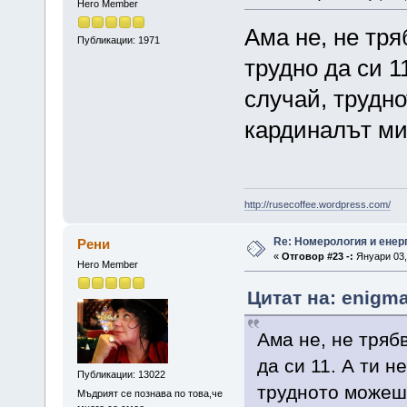
Hero Member
Ама не, не тря
Публикации: 1971
трудно да си 1
случай, трудно
кардиналът ми 
http://rusecoffee.wordpress.com/
Re: Номерология и енер
Рени
«
Отговор #23 -:
Януари 03, 
Hero Member
Цитат на: enigma
Ама не, не тряб
да си 11. А ти н
Публикации: 13022
трудното можеш,
Мъдрият се познава по това,че