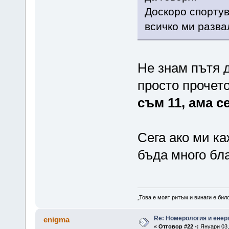
Доскоро спортув
всичко ми развал
Не знам пътя д
просто прочето
съм 11, ама с
Сега ако ми ка
бъда много бл
„Това е моят ритъм и винаги е бил
Re: Номерология и енер
enigma
«
Отговор #22 -:
Януари 03, 