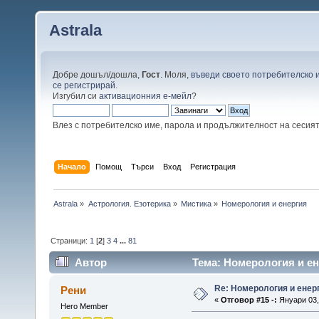
Astrala
Добре дошъл/дошла,
Гост
. Моля,
въведи своето потребителско 
се регистрирай
.
Изгубил си
активационния е-мейл
?
Влез с потребителско име, парола и продължителност на сесия
Начало
Помощ
Търси
Вход
Регистрация
Astrala
»
Астрология. Езотерика
»
Мистика
»
Номерология и енергия
Страници:
1
[
2
]
3
4
...
81
Автор
Тема: Номерология и ен
Re: Номерология и енер
Рени
«
Отговор #15 -:
Януари 03, 
Hero Member