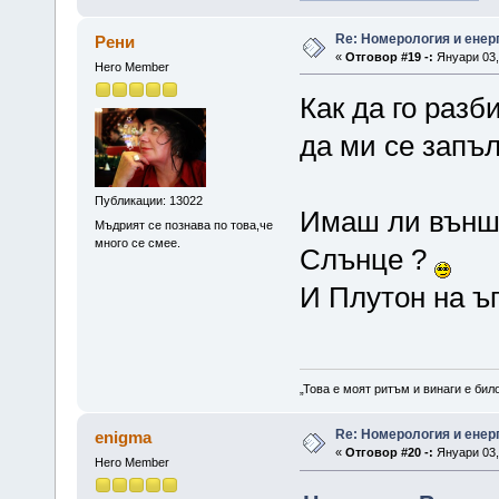
Re: Номерология и енер
Рени
«
Отговор #19 -:
Януари 03, 
Hero Member
Как да го разб
да ми се запъл
Публикации: 13022
Имаш ли външн
Мъдрият се познава по това,че
много се смее.
Слънце ?
И Плутон на ъг
„Това е моят ритъм и винаги е бил
Re: Номерология и енер
enigma
«
Отговор #20 -:
Януари 03, 
Hero Member