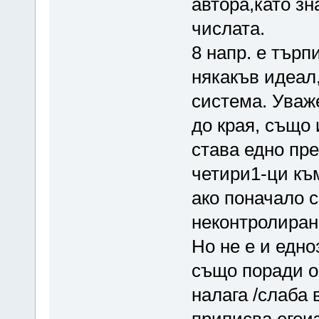
автора,като з
числата.
8 напр. е търп
някакъв идеал,
система. Уваж
до края, също 
става едно пр
четири1-ци към
ако поначало с
неконтролиран 
Но не е и едн
също поради ос
налага /слаба 
приписва егоиз