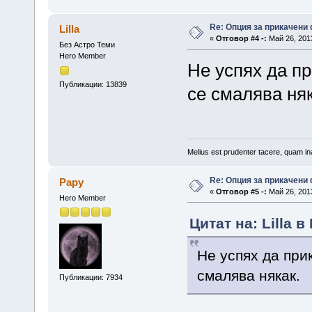
Re: Опция за прикачени
Lilla
«
Отговор #4 -:
Май 26, 2013
Без Астро Теми
Hero Member
Не успях да пр
Публикации: 13839
се смалява няк
Melius est prudenter tacere, quam ina
Re: Опция за прикачени
Papy
«
Отговор #5 -:
Май 26, 2013
Hero Member
Цитат на: Lilla в
Не успях да прик
смалява някак.
Публикации: 7934