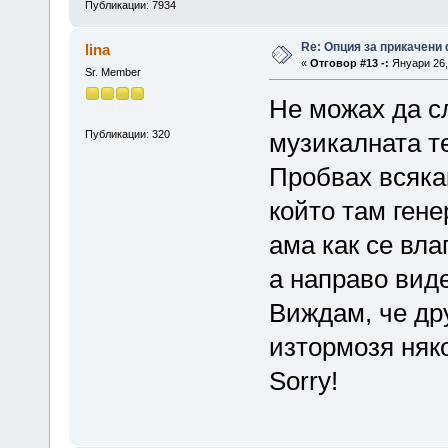
Публикации: 7934
Re: Опция за прикачени
lina
«
Отговор #13 -:
Януари 26, 
Sr. Member
Не можах да с
Публикации: 320
музикалната т
Пробвах всякак
който там гене
ама как се вла
а направо вид
Виждам, че дру
изтормозя няк
Sorry!