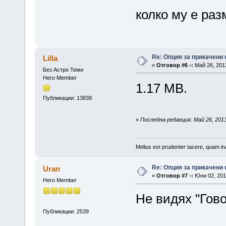
колко му е ра
Re: Опция за прикачени
Lilla
«
Отговор #6 -:
Май 26, 2013
Без Астро Теми
Hero Member
1.17 MB.
Публикации: 13839
«
Последна редакция: Май 26, 2013,
Melius est prudenter tacere, quam ina
Re: Опция за прикачени
Uran
«
Отговор #7 -:
Юни 02, 2013
Hero Member
Не видях "Гово
Публикации: 2539