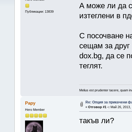
А може ли да с
Публикации: 13839
изтеглени в п
С посочване на
сещам за друг 
dox.bg, да се 
теглят.
Melius est prudenter tacere, quam ina
Re: Опция за прикачени 
Papy
«
Отговор #1 -:
Май 26, 2013, 
Hero Member
такъв ли?