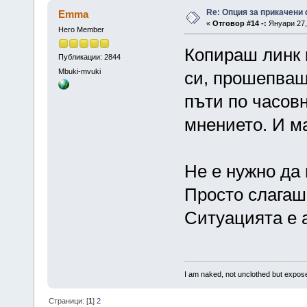
Re: Опция за прикачени
Emma
«
Отговор #14 -:
Януари 27, 
Hero Member
Копираш линк 
Публикации: 2844
Mbuki-mvuki
си, прошепваш
пъти по часов
мнението. И ма
Не е нужно да
Просто слагаш
Ситуацията е 
I am naked, not unclothed but expo
Страници: [
1
]
2