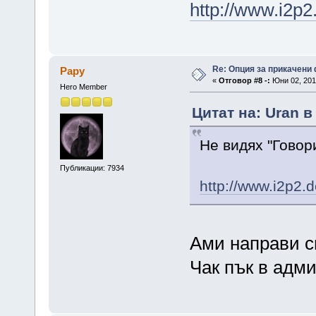
http://www.i2p2
Re: Опция за прикачени
Papy
«
Отговор #8 -:
Юни 02, 2013
Hero Member
Цитат на: Uran в
Не видях "Говор
Публикации: 7934
http://www.i2p2.d
Ами направи 
Чак пък в адми