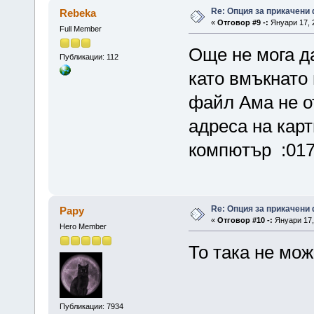
Re: Опция за прикачени
Rebeka
«
Отговор #9 -:
Януари 17, 2
Full Member
Още не мога да
Публикации: 112
като вмъкнато
файл Ама не о
адреса на карт
компютър :017
Re: Опция за прикачени
Papy
«
Отговор #10 -:
Януари 17, 
Hero Member
То така не мож
Публикации: 7934