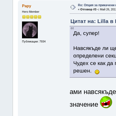
Re: Опция за прикачени
Papy
«
Отговор #3 -:
Май 26, 2013
Hero Member
Цитат на: Lilla в
Да, супер!
Публикации: 7934
Навсякъде ли ще
определени сек
Чудех се как да 
решен.
ами навсякъде 
значение