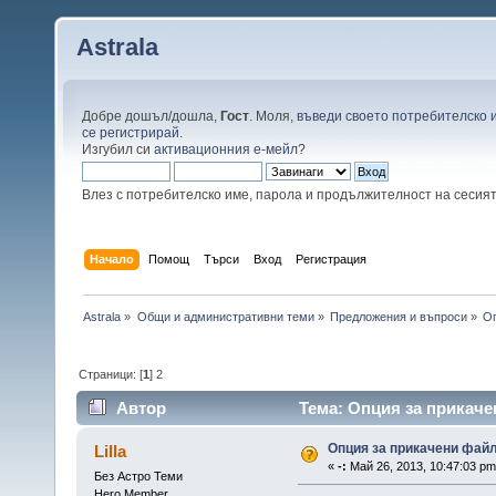
Astrala
Добре дошъл/дошла,
Гост
. Моля,
въведи своето потребителско 
се регистрирай
.
Изгубил си
активационния е-мейл
?
Влез с потребителско име, парола и продължителност на сесия
Начало
Помощ
Търси
Вход
Регистрация
Astrala
»
Общи и административни теми
»
Предложения и въпроси
»
Оп
Страници: [
1
]
2
Автор
Тема: Опция за прикаче
Опция за прикачени фай
Lilla
«
-:
Май 26, 2013, 10:47:03 pm
Без Астро Теми
Hero Member