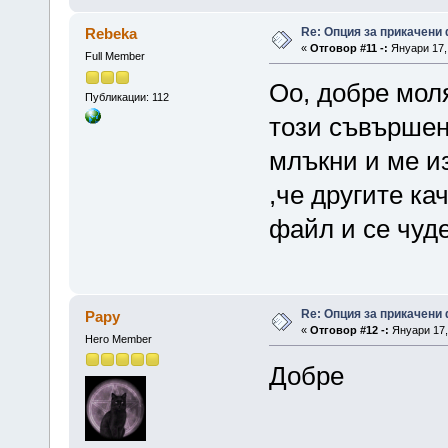
Re: Опция за прикачени
Rebeka
«
Отговор #11 -:
Януари 17, 
Full Member
Оо, добре моля
Публикации: 112
този съвършен 
млъкни и ме и
,че другите ка
файл и се чуде
Re: Опция за прикачени
Papy
«
Отговор #12 -:
Януари 17, 
Hero Member
Добре