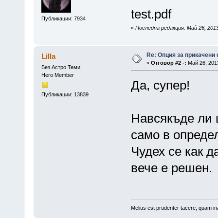
test.pdf
Публикации: 7934
«
Последна редакция: Май 26, 2013
Re: Опция за прикачени
Lilla
«
Отговор #2 -:
Май 26, 2013
Без Астро Теми
Hero Member
Да, супер!
Публикации: 13839
Навсякъде ли 
само в опреде
Чудех се как д
вече е решен
Melius est prudenter tacere, quam ina