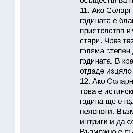
осъществява п
11. Ако Солар
годината е бла
приятелства и
стари. Чрез те
голяма степен
годината. В кр
отдаде изцяло 
12. Ако Солар
това е истинск
година ще е го
неясноти. Възм
интриги и да с
Възможно е съ