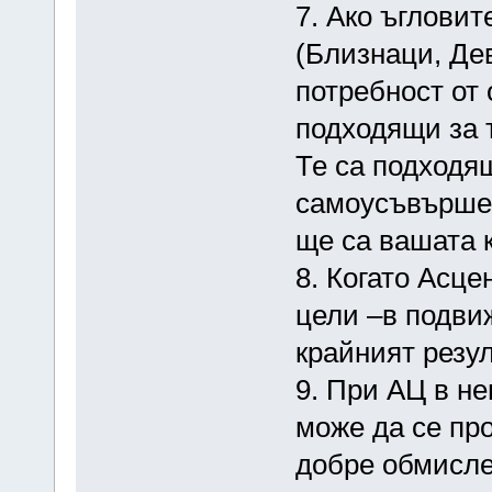
7. Ако ъгловит
(Близнаци, Де
потребност от
подходящи за 
Те са подходя
самоусъвършен
ще са вашата 
8. Когато Асце
цели –в подвиж
крайният резул
9. При АЦ в не
може да се пр
добре обмисле