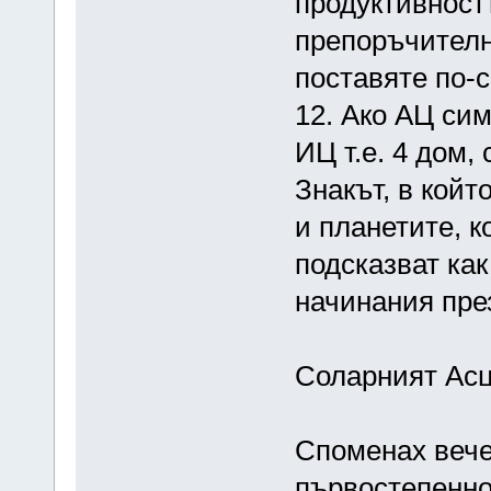
продуктивностт
препоръчително
поставяте по-
12. Ако АЦ сим
ИЦ т.е. 4 дом,
Знакът, в койт
и планетите, к
подсказват как
начинания през
Соларният Асц
Споменах вече
първостепенно