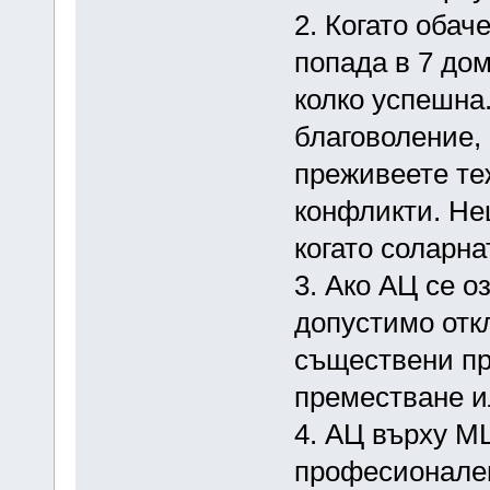
2. Когато обач
попада в 7 дом
колко успешна
благоволение,
преживеете те
конфликти. Нещ
когато соларна
3. Ако АЦ се о
допустимо отк
съществени пр
преместване и
4. АЦ върху М
професионален