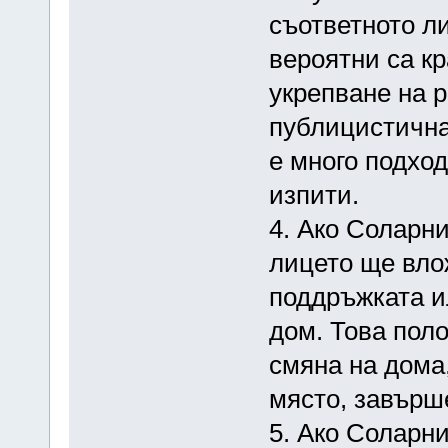
съответното ли
вероятни са к
укрепване на 
публицистична
е много подход
изпити.
4. Ако Соларн
лицето ще вло
поддръжката и
дом. Това пол
смяна на дома
място, завърш
5. Ако Соларн