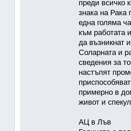
преди всичко к
знака на Рака 
една голяма ча
към работата 
да възникнат и
Соларната и р
сведения за то
настъпят пром
приспособявате
примерно в дом
живот и спеку
АЦ в Лъв