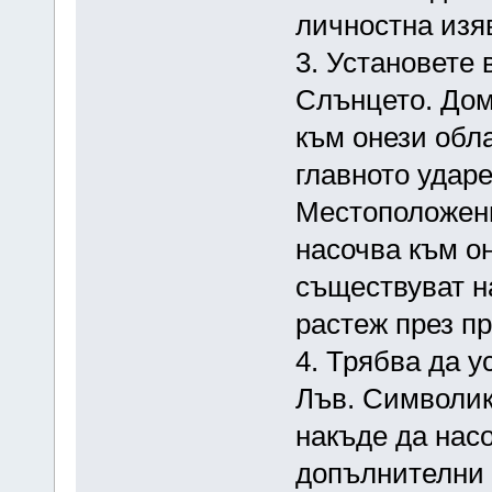
личностна изя
3. Установете 
Слънцето. Домъ
към онези обла
главното удар
Местоположени
насочва към он
съществуват н
растеж през п
4. Трябва да у
Лъв. Символик
накъде да насо
допълнителни 