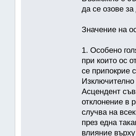
да се озове за
Значение на о
1. Особено го
при които ос о
се припокрие с
Изключително 
Асцендент съв
отклонение в р
случва на все
през една така
влияние върху