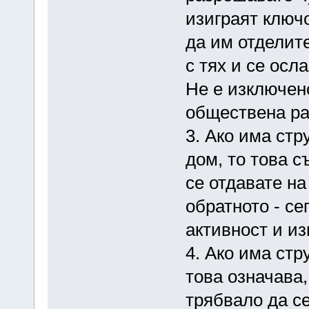
изиграят ключо
да им отделит
с тях и се осл
Не е изключено
обществена ра
3. Ако има стру
дом, то това с
се отдавате н
обратното - се
активност и из
4. Ако има стр
това означава,
трябвало да се