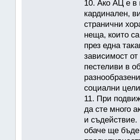
10. Ако АЦ е в
кардинален, в
странични хора
неща, които са
през една така
зависимост от 
пестеливи в об
разнообразени
социални цели
11. При подви
да сте много а
и съдействие.
обаче ще бъде