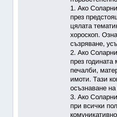
1. Ако Соларн
през предстоя
цялата темати
хороскоп. Озн
съзряване, ус
2. Ако Соларн
през годината 
печалби, мате
имоти. Тази к
осъзнаване на 
3. Ако Соларн
при всички по
комуникативно