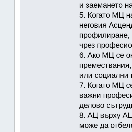
и заемането н
5. Когато МЦ н
неговия Асцен
профилиране, 
чрез професио
6. Ако МЦ се 
премествания,
или социални 
7. Когато МЦ с
важни професи
делово сътруд
8. АЦ върху АЦ
може да отбел