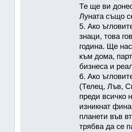
Те ще ви донес
Луната също с
5. Ако ъглови
знаци, това го
година. Ще нас
към дома, парт
бизнеса и реа
6. Ако ъглови
(Телец, Лъв, С
преди всичко 
изникнат фина
планети във вт
трябва да се п