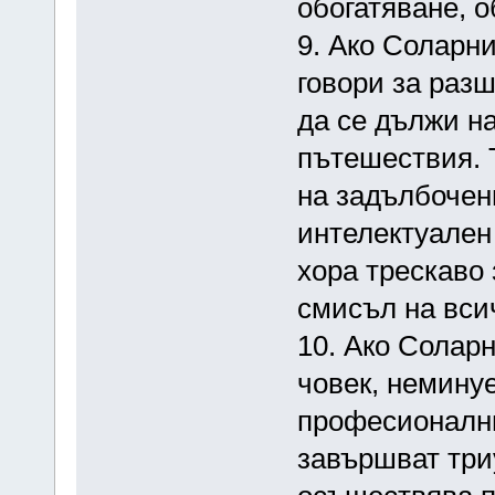
обогатяване, о
9. Ако Соларн
говори за раз
да се дължи н
пътешествия. Т
на задълбочен
интелектуален 
хора трескаво
смисъл на всич
10. Ако Солар
човек, немину
професионални
завършват три