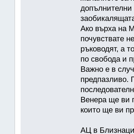
допълнителни 
заобикалящата
Ако върха на 
почувствате не
ръководят, а т
по свобода и п
Важно е в слу
предпазливо. 
последователн
Венера ще ви 
които ще ви п
АЦ в Близнац