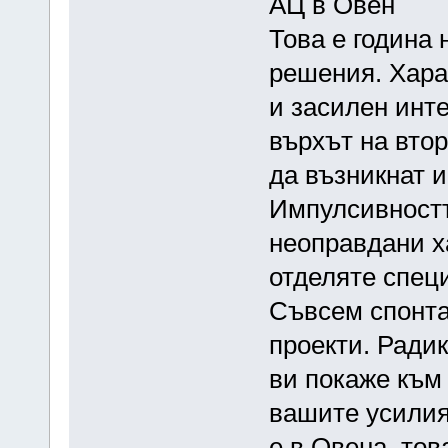
АЦ в Овен
Това е година 
решения. Хара
и засилен инт
върхът на втор
да възникнат 
Импулсивностт
неоправдани х
отделяте спец
Съвсем спонта
проекти. Ради
ви покаже към 
вашите усилия
е в Овена, тов