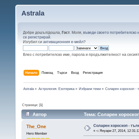
Astrala
Добре дошъл/дошла,
Гост
. Моля,
въведи своето потребителско 
се регистрирай
.
Изгубил си
активационния е-мейл
?
Влез с потребителско име, парола и продължителност на сесия
Начало
Помощ
Търси
Вход
Регистрация
Astrala
»
Астрология. Езотерика
»
Избрани теми
»
Соларен хороскоп - 
Страници: [
1
]
Автор
Тема: Соларен хороскоп
Соларен хороскоп - тъл
The_One
«
-:
Януари 27, 2014, 12:31:1
Hero Member