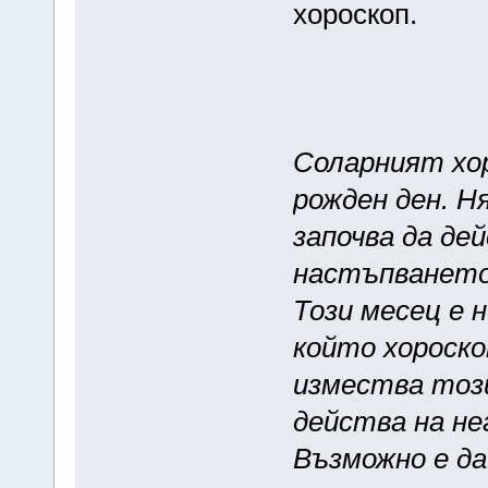
хороскоп.
Соларният хор
рожден ден. Н
започва да де
настъпването 
Този месец е 
който хороск
измества този
действа на не
Възможно е да