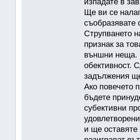
изпадате в зав
Ще ви се налаг
съобразявате 
Струпването н
признак за тов
външни неща. 
обективност. 
задължения ще
Ако повечето п
бъдете принуд
субективни пр
удовлетворение
и ще оставяте
разиграват вът