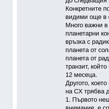
до следващия 
Конкретните п
видими още в 
Много важни в
планетарни ко
връзка с ради
планета от сол
планета от рад
транзит, койт
12 месеца.
Другото, което
на СХ трябва 
1. Първото нещ
внимание, е с