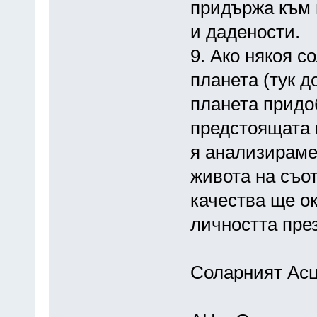
придържа към 
и дадености.
9. Ако някоя с
планета (тук д
планета придо
предстоящата 
я анализираме
живота на съо
качества ще о
личността пре
Соларният Асц