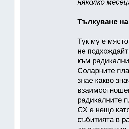
няколко месец
Тълкуване на
Тук му е място
не подхождайт
към радикални
Соларните пла
знае какво зна
взаимоотношен
радикалните п
СХ е нещо като
събитията в р