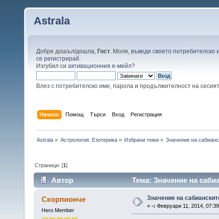
Astrala
Добре дошъл/дошла,
Гост
. Моля,
въведи своето потребителско 
се регистрирай
.
Изгубил си
активационния е-мейл
?
Влез с потребителско име, парола и продължителност на сесия
Начало
Помощ
Търси
Вход
Регистрация
Astrala
»
Астрология. Езотерика
»
Избрани теми
»
Значение на сабианс
Страници: [
1
]
Автор
Тема: Значение на саби
Значение на сабианскит
Скорпионче
«
-:
Февруари 11, 2014, 07:39
Hero Member