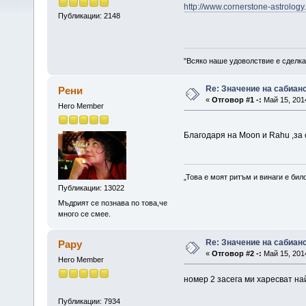
http://www.cornerstone-astrolo
Публикации: 2148
"Всяко наше удоволствие е сделка
Re: Значение на сабиан
Рени
«
Отговор #1 -:
Май 15, 2014
Hero Member
Благодаря на Moon и Rahu ,з
„Това е моят ритъм и винаги е бил
Публикации: 13022
Мъдрият се познава по това,че
много се смее.
Re: Значение на сабиан
Papy
«
Отговор #2 -:
Май 15, 2014
Hero Member
номер 2 засега ми харесват н
Публикации: 7934