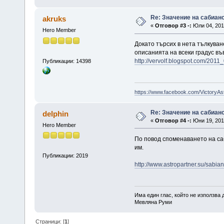
Re: Значение на сабиан
akruks
«
Отговор #3 -:
Юли 04, 2014
Hero Member
Докато търсих в нета тълкуван
описанията на всеки градус във
http://vervolf.blogspot.com/201
Публикации: 14398
https://www.facebook.com/VictoryAs
Re: Значение на сабиан
delphin
«
Отговор #4 -:
Юни 19, 2016
Hero Member
По повод споменаването на саб
им.
Публикации: 2019
http://www.astropartner.su/sabian
Има един глас, който не използва
Мевляна Руми
Страници: [
1
]