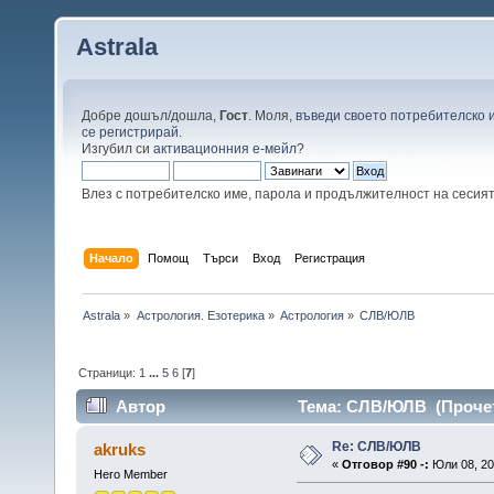
Astrala
Добре дошъл/дошла,
Гост
. Моля,
въведи своето потребителско 
се регистрирай
.
Изгубил си
активационния е-мейл
?
Влез с потребителско име, парола и продължителност на сесия
Начало
Помощ
Търси
Вход
Регистрация
Astrala
»
Астрология. Езотерика
»
Астрология
»
СЛВ/ЮЛВ
Страници:
1
...
5
6
[
7
]
Автор
Тема: СЛВ/ЮЛВ (Прочет
Re: СЛВ/ЮЛВ
akruks
«
Отговор #90 -:
Юли 08, 20
Hero Member