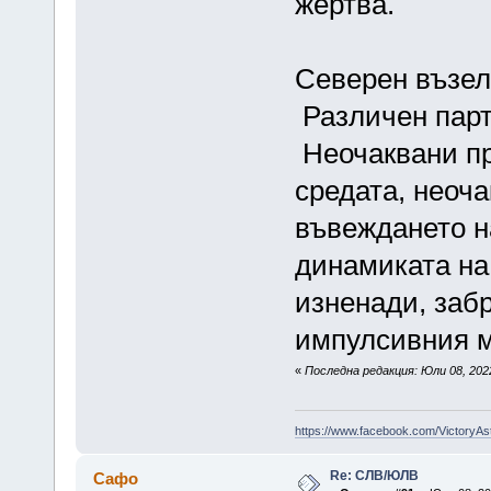
жертва.
Северен възел
Различен парт
Неочаквани пр
средата, неоч
въвеждането н
динамиката на
изненади, заб
импулсивния м
«
Последна редакция: Юли 08, 2022
https://www.facebook.com/VictoryAs
Re: СЛВ/ЮЛВ
Сафо