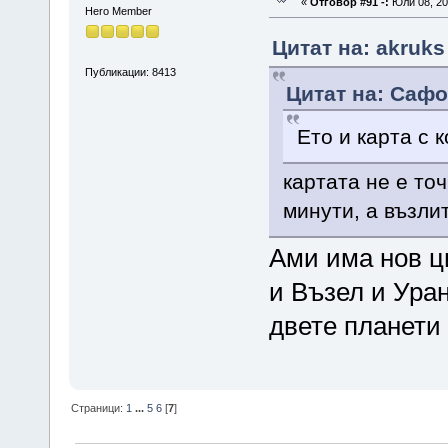
«
Отговор #91 -:
Юли 08, 20
Hero Member
Цитат на: akruks
Публикации: 8413
Цитат на: Сафо
Ето и карта с 
картата не е точ
минути, а възли
Ами има нов ц
и Възел и Уран
двете планети 
Страници:
1
...
5
6
[
7
]