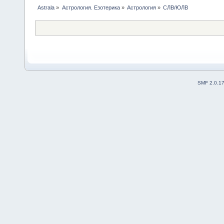
Astrala
»
Астрология. Езотерика
»
Астрология
»
СЛВ/ЮЛВ
SMF 2.0.1