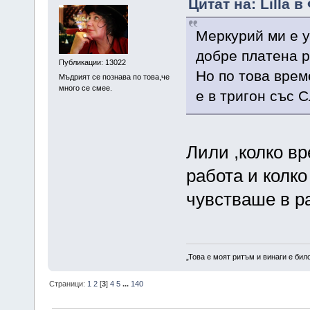
Цитат на: Lilla 
Меркурий ми е у
добре платена р
Публикации: 13022
Но по това врем
Мъдрият се познава по това,че
много се смее.
е в тригон със 
Лили ,колко в
работа и колко
чувстваше в р
„Това е моят ритъм и винаги е бил
Страници:
1
2
[
3
]
4
5
...
140