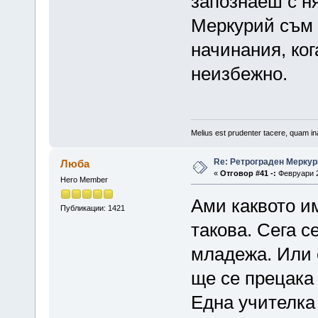
запознаеш с н
Меркурий съм 
начинания, ког
неизбежно.
Melius est prudenter tacere, quam ina
Re: Ретрограден Меркур
Люба
«
Отговор #41 -:
Февруари 2
Hero Member
Ами каквото и
Публикации: 1421
такова. Сега с
младежа. Или 
ще се прецака 
Една учителка 