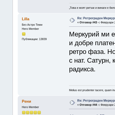
„Това е моят ритъм и винаги е бил
Re: Ретрограден Меркур
Lilla
«
Отговор #43 -:
Февруари 2
Без Астро Теми
Hero Member
Меркурий ми е
Публикации: 13839
и добре плате
ретро фаза. Н
с нат. Сатурн,
радикса.
Melius est prudenter tacere, quam ina
Re: Ретрограден Меркур
Рени
«
Отговор #44 -:
Февруари 2
Hero Member