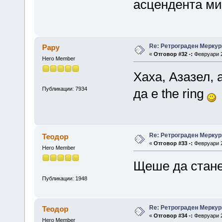
асцендента ми
Re: Ретрограден Меркур
Papy
«
Отговор #32 -:
Февруари 2
Hero Member
Хаха, Азазел,
Публикации: 7934
да е the ring
Re: Ретрограден Меркур
Теодор
«
Отговор #33 -:
Февруари 2
Hero Member
Щеше да стане 
Публикации: 1948
Re: Ретрограден Меркур
Теодор
«
Отговор #34 -:
Февруари 2
Hero Member