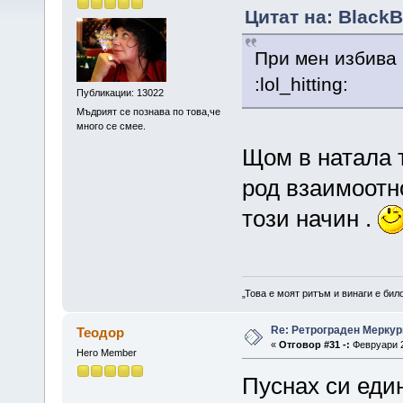
Цитат на: BlackB
При мен избива 
:lol_hitting:
Публикации: 13022
Мъдрият се познава по това,че
много се смее.
Щом в натала 
род взаимоотн
този начин .
„Това е моят ритъм и винаги е бил
Re: Ретрограден Меркур
Теодор
«
Отговор #31 -:
Февруари 2
Hero Member
Пуснах си еди