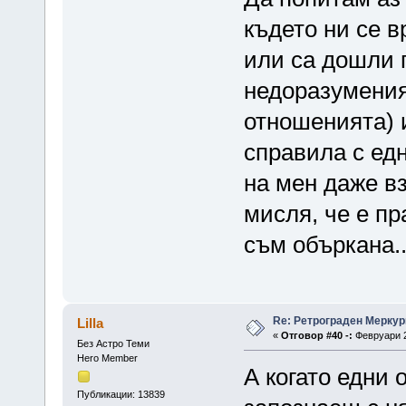
където ни се в
или са дошли 
недоразумения
отношенията) и
справила с едн
на мен даже вз
мисля, че е пр
съм объркана..
Re: Ретрограден Меркур
Lilla
«
Отговор #40 -:
Февруари 2
Без Астро Теми
Hero Member
А когато едни 
Публикации: 13839