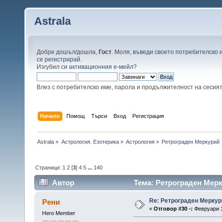
Astrala
Добре дошъл/дошла,
Гост
. Моля,
въведи своето потребителско 
се регистрирай
.
Изгубил си
активационния е-мейл
?
Влез с потребителско име, парола и продължителност на сесия
Начало
Помощ
Търси
Вход
Регистрация
Astrala
»
Астрология. Езотерика
»
Астрология
»
Ретрограден Меркурий
Страници:
1
2
[
3
]
4
5
...
140
Автор
Тема: Ретрограден Мерк
Re: Ретрограден Меркур
Рени
«
Отговор #30 -:
Февруари 1
Hero Member