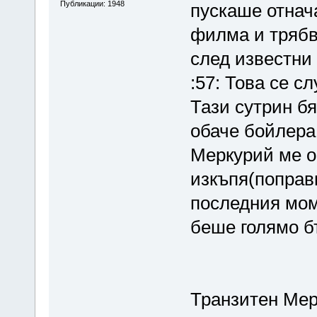
Публикации: 1948
пускаше отнач
филма и трябв
след известни 
:57: Това се с
Тази сутрин бя
обаче бойлера
Меркурий ме о
изкъпя(поправи
последния моме
беше голямо бър
Транзитен Мер