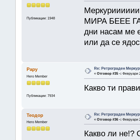
Меркурииииии
Публикации: 1948
МИРА БЕЕЕ ГАД
дни насам ме е
или да се ядос
Re: Ретрограден Меркур
Papy
«
Отговор #35 -:
Февруари 2
Hero Member
Какво ти прави
Публикации: 7934
Re: Ретрограден Меркур
Теодор
«
Отговор #36 -:
Февруари 2
Hero Member
Какво ли не!? 