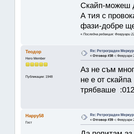
Скайп-можеш 
А тия с провок
фази-добре ще
«
Последна редакция: Февруари 22
Re: Ретрограден Меркур
Теодор
«
Отговор #38 -:
Февруари 2
Hero Member
Аз не съм мно
Публикации: 1948
не е от скайпа 
трябваше :012
Re: Ретрограден Меркур
Happy58
«
Отговор #39 -:
Февруари 2
Гост
Да попитам аз