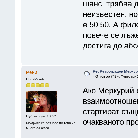
шанс, трябва д
неизвестен, н
е 50:50. А фи
повече се лъже
достига до абс
Re: Ретрограден Меркур
Рени
«
Отговор #42 -:
Февруари 2
Hero Member
Ако Меркурий е
взаимоотношен
стартират същи
Публикации: 13022
очакваното пр
Мъдрият се познава по това,че
много се смее.