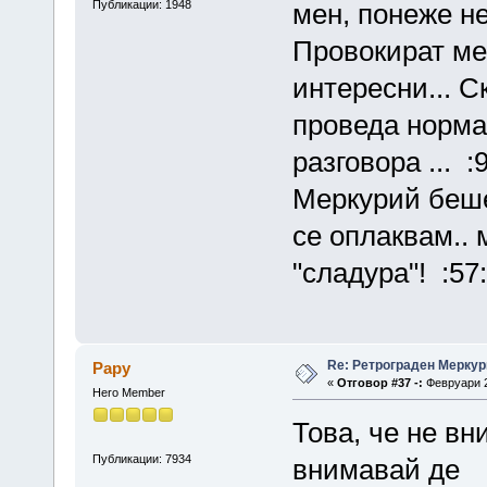
Публикации: 1948
мен, понеже не
Провокират ме
интересни... С
проведа нормал
разговора ... 
Меркурий беше 
се оплаквам.. 
"сладура"! :57:
Re: Ретрограден Меркур
Papy
«
Отговор #37 -:
Февруари 2
Hero Member
Това, че не вн
Публикации: 7934
внимавай де