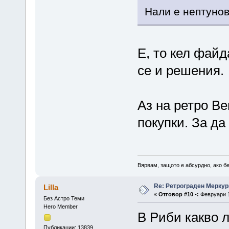
Нали е нептунов
Е, то кел файд
се и решения.
Аз на ретро В
покупки. За д
Вярвам, защото е абсурдно, ако бе
Re: Ретрограден Меркур
Lilla
«
Отговор #10 -:
Февруари 1
Без Астро Теми
Hero Member
В Риби какво 
Публикации: 13839