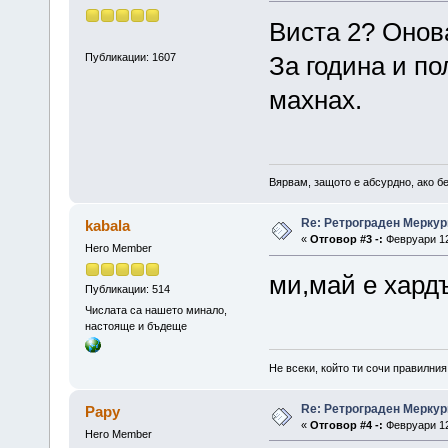
Виста 2? Онова
Публикации: 1607
За година и по
махнах.
Вярвам, защото е абсурдно, ако бе
Re: Ретрограден Меркур
kabala
«
Отговор #3 -:
Февруари 12,
Hero Member
ми,май е хард
Публикации: 514
Числата са нашето минало,
настояще и бъдеще
Не всеки, който ти сочи правилния
Re: Ретрограден Меркур
Papy
«
Отговор #4 -:
Февруари 12,
Hero Member