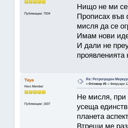
Нищо не ми се
Публикации: 7934
Прописах във ф
мисля да се о
Имам нови иде
И дали не пре
проявленията 
Re: Ретрограден Меркур
Yaya
«
Отговор #5 -:
Февруари 12,
Hero Member
Не мисля, при
Публикации: 1607
усеща единств
планета аспект
Втрещи ме раз