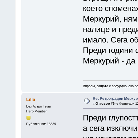
което споменах
Меркурий, няма
налице и преди
имало. Сега о
Преди години с
Меркурий - да 
Вярвам, защото е абсурдно, ако бе
Re: Ретрограден Меркур
Lilla
«
Отговор #6 -:
Февруари 12,
Без Астро Теми
Hero Member
Преди глупост
Публикации: 13839
а сега изключи