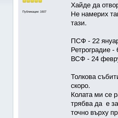
Хайде да отво
Публикации: 1607
Не намерих та
тази.
ПСФ - 22 януа
Ретроградие - 
ВСФ - 24 февр
Толкова събит
скоро.
Колата ми се р
трябва да е за
точно върху п