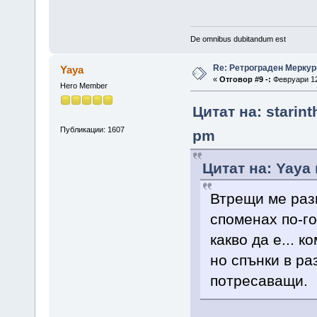
De omnibus dubitandum est
Re: Ретрограден Меркур
Yaya
«
Отговор #9 -:
Февруари 12,
Hero Member
Цитат на: starin
Публикации: 1607
pm
Цитат на: Yaya
Втрещи ме раз
споменах по-го
какво да е... 
но спънки в ра
потресаващи.