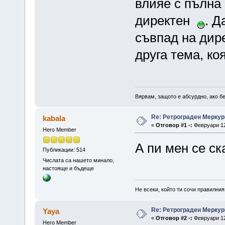
влияе с пълна 
директен
. Д
съвпад на дире
друга тема, ко
Вярвам, защото е абсурдно, ако бе
Re: Ретрограден Меркур
kabala
«
Отговор #1 -:
Февруари 12,
Hero Member
А пи мен се ск
Публикации: 514
Числата са нашето минало,
настояще и бъдеще
Не всеки, който ти сочи правилния
Re: Ретрограден Меркур
Yaya
«
Отговор #2 -:
Февруари 12,
Hero Member