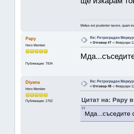
ще изкарам тов
Melius est prudenter tacere, quam ina
Re: Ретрограден Меркур
Papy
«
Отговор #7 -:
Февруари 12,
Hero Member
Мда...съседит
Публикации: 7934
Re: Ретрограден Меркур
Diyana
«
Отговор #8 -:
Февруари 12,
Hero Member
Цитат на: Papy в
Публикации: 1702
Мда...съседите 