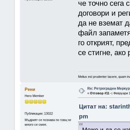
че точно сега 
договори и рег
да не вземат д
файл запаметяв
го открият, пр
се стигне, ако 
Melius est prudenter tacere, quam ina
Re: Ретрограден Меркур
Рени
«
Отговор #11 -:
Февруари 12
Hero Member
Цитат на: starin
Публикации: 13022
pm
Мъдрият се познава по това,че
много се смее.
Може и да се из