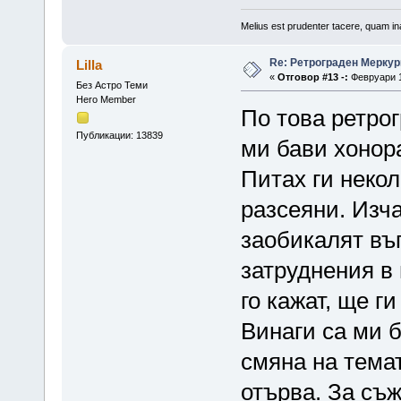
Melius est prudenter tacere, quam ina
Re: Ретрограден Меркур
Lilla
«
Отговор #13 -:
Февруари 1
Без Астро Теми
Hero Member
По това ретрог
Публикации: 13839
ми бави хонора
Питах ги некол
разсеяни. Изча
заобикалят въ
затруднения в
го кажат, ще г
Винаги са ми 
смяна на темат
отърва. За съ