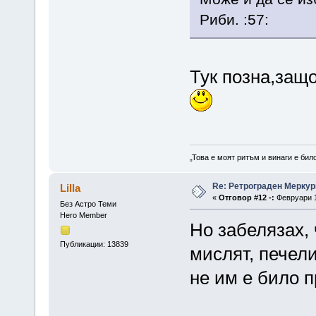
Риби. :57:
Тук позна,защо
„Това е моят ритъм и винаги е бил
Re: Ретрограден Меркур
Lilla
«
Отговор #12 -:
Февруари 1
Без Астро Теми
Hero Member
Но забелязах, 
Публикации: 13839
мислят, печел
не им е било п