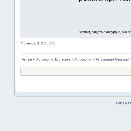
Вярвам, защото е абсурдно, ако бе
Страници: [
1
]
2
3
...
140
Astrala
»
Астрология. Езотерика
»
Астрология
»
Ретрограден Меркурий
SMF 2.0.1