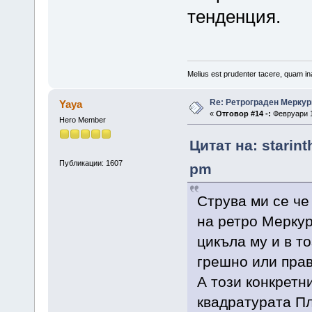
тенденция.
Melius est prudenter tacere, quam ina
Re: Ретрограден Меркур
Yaya
«
Отговор #14 -:
Февруари 1
Hero Member
Цитат на: starin
Публикации: 1607
pm
Струва ми се че
на ретро Меркур
цикъла му и в т
грешно или прав
А този конкретн
квадратурата Пл