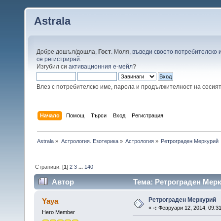
Astrala
Добре дошъл/дошла,
Гост
. Моля,
въведи своето потребителско 
се регистрирай
.
Изгубил си
активационния е-мейл
?
Влез с потребителско име, парола и продължителност на сесия
Начало
Помощ
Търси
Вход
Регистрация
Astrala
»
Астрология. Езотерика
»
Астрология
»
Ретрограден Меркурий
Страници: [
1
]
2
3
...
140
Автор
Тема: Ретрограден Мерк
Ретрограден Меркурий
Yaya
«
-:
Февруари 12, 2014, 09:31
Hero Member