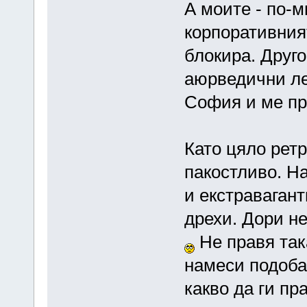
А моите - по-м
корпоративния
блокира. Друго
аюрведични ле
София и ме пр
Като цяло ретр
пакостливо. Н
и екстравагант
дрехи. Дори не
Не правя так
намеси подоба
какво да ги пр